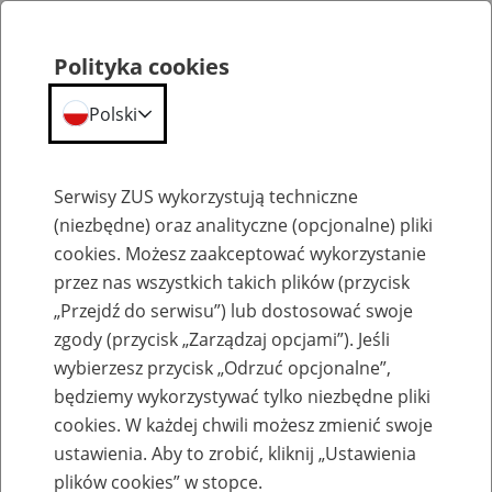
Polityka cookies
Polski
Menu
Szukaj
Serwisy ZUS wykorzystują techniczne
(niezbędne) oraz analityczne (opcjonalne) pliki
cookies. Możesz zaakceptować wykorzystanie
Emerytury
przez nas wszystkich takich plików (przycisk
„Przejdź do serwisu”) lub dostosować swoje
zgody (przycisk „Zarządzaj opcjami”). Jeśli
wybierzesz przycisk „Odrzuć opcjonalne”,
będziemy wykorzystywać tylko niezbędne pliki
Baza zlikwidowanych lub
cookies. W każdej chwili możesz zmienić swoje
przekształconych zakładów pracy
ustawienia. Aby to zrobić, kliknij „Ustawienia
plików cookies” w stopce.