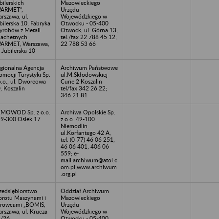
bilerskich
Mazowieckiego
WARMET”,
Urzędu
rszawa, ul.
Wojewódzkiego w
bilerska 10, Fabryka
Otwocku - 05-400
robów z Metali
Otwock; ul. Górna 13;
lachetnych
tel./fax 22 788 45 12;
ARMET, Warszawa,
22 788 53 66
. Jubilerska 10
gionalna Agencja
Archiwum Państwowe
omocji Turystyki Sp.
ul.M.Skłodowskiej
o.o., ul. Dworcowa
Curie 2 Koszalin
, Koszalin
tel/fax 342 26 22;
346 21 81
MOWOD Sp. z o.o.
Archiwa Opolskie Sp.
59-300 Osiek 17
z o.o. 49-100
Niemodlin
ul.Korfantego 42 A,
tel. (0-77) 46 06 251,
46 06 401, 406 06
559; e-
mail:archiwum@atol.c
om.pl;www.archiwum
.org.pl
zedsiębiorstwo
Oddział Archiwum
rotu Maszynami i
Mazowieckiego
rowcami „BOMIS,
Urzędu
rszawa, ul. Krucza
Wojewódzkiego w
4/26
Otwocku - 05-400