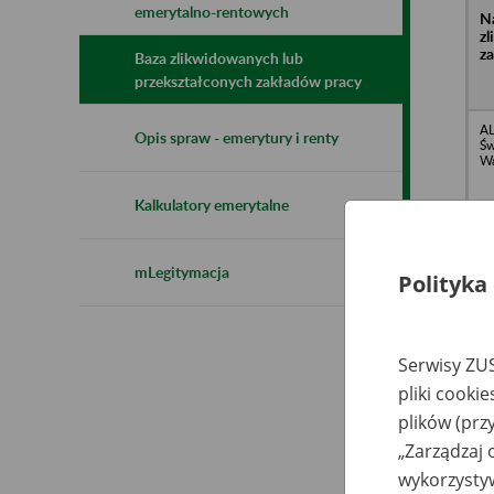
emerytalno-rentowych
N
z
z
Baza zlikwidowanych lub
przekształconych zakładów pracy
AL
Opis spraw - emerytury i renty
Św
Wa
Kalkulatory emerytalne
mLegitymacja
Polityka
Wo
Pr
Ro
w 
Serwisy ZUS
Gr
pliki cooki
plików (prz
„Zarządzaj 
Pr
Ob
wykorzystyw
Pr