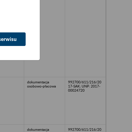
serwisu
dokumentacja
992700/611/216/20
osobowo-płacowa
17-SAK; UNP: 2017-
00024720
dokumentacja
992700/611/216/20