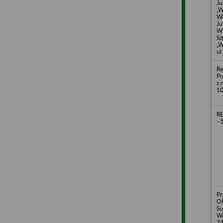
Ju
„
Wa
Ju
Wy
Sz
„W
ul
Re
Pr
z 
10
RE
- 
Pr
Ob
Su
Wa
2