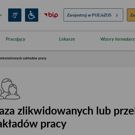
Zarejestruj w
PUE/eZUS
Za
Pracujący
Lekarze
Wzory formularz
zekształconych zakładów pracy
aza zlikwidowanych lub prze
akładów pracy