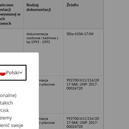
rańcowe
Rodzaj
Źródło
ntacji
dokumentacji
owywanej w
ach
owych
dokumentacja
SEke 610A-17/04
osobowa i kadrowa z
lat 1993 - 1995
Polski
dokumentacja
992700/611/216/20
osobowo-płacowa
17-SAK; UNP: 2017-
00024720
jonalne)
takich
cisk
dziemy
dokumentacja
992700/611/216/20
osobowo-płacowa
17-SAK; UNP: 2017-
ienić swoje
00024720