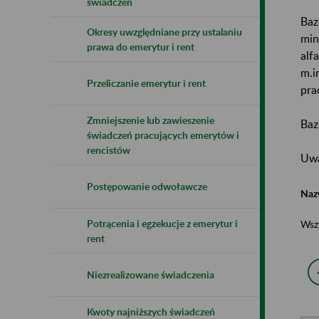
świadczeń
Baz
Okresy uwzględniane przy ustalaniu
min
prawa do emerytur i rent
alf
m.i
Przeliczanie emerytur i rent
pra
Zmniejszenie lub zawieszenie
Baz
świadczeń pracujących emerytów i
rencistów
Uwa
Postępowanie odwoławcze
Naz
Potrącenia i egzekucje z emerytur i
Wsz
rent
Niezrealizowane świadczenia
Kwoty najniższych świadczeń