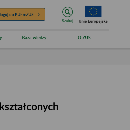
loguj do
PUE/eZUS
Szukaj
y
Baza wiedzy
O ZUS
kształconych