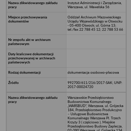
Instytut Administracji i Zarządzania,
Warszawa, ul. Wawelska 56
Oddział Archiwum Mazowieckiego
Urzędu Wojewódzkiego w Otwocku
- 05-400 Otwock; ul. Górna 13;
tel./fax 22 788 45 12; 22 788 53 66
dokumentacja osobowo-płacowa
992700/611/216/2017-SAK; UNP:
2017-00024720
Warszawskie Przedsiębiorstwo
Budownictwa Komunalnego
„WARSBUD”, Warszawa, ul. Grójecka
184, Przedsiębiorstwo Produkcyjno
– Usługowe Budownictwa
Komunalnego Warszawa Pl. Trzech
Krzyży 3 ( częściowo ), Miejskie
Przedsiębiorstwo Budowy Zaplecza,
02-390 Warszawa, ul. Grójecka 134