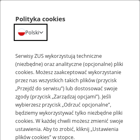
Polityka cookies
Polski
Menu
Szukaj
Serwisy ZUS wykorzystują techniczne
(niezbędne) oraz analityczne (opcjonalne) pliki
cookies. Możesz zaakceptować wykorzystanie
Emerytury
przez nas wszystkich takich plików (przycisk
„Przejdź do serwisu”) lub dostosować swoje
zgody (przycisk „Zarządzaj opcjami”). Jeśli
wybierzesz przycisk „Odrzuć opcjonalne”,
będziemy wykorzystywać tylko niezbędne pliki
Baza zlikwidowanych lub
cookies. W każdej chwili możesz zmienić swoje
przekształconych zakładów pracy
ustawienia. Aby to zrobić, kliknij „Ustawienia
plików cookies” w stopce.