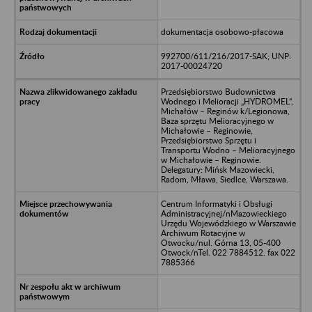
dokumentacja osobowo-płacowa
992700/611/216/2017-SAK; UNP:
2017-00024720
Przedsiębiorstwo Budownictwa
Wodnego i Melioracji „HYDROMEL”,
Michałów – Reginów k/Legionowa,
Baza sprzętu Melioracyjnego w
Michałowie – Reginowie,
Przedsiębiorstwo Sprzętu i
Transportu Wodno – Melioracyjnego
w Michałowie – Reginowie.
Delegatury: Mińsk Mazowiecki,
Radom, Mława, Siedlce, Warszawa.
Centrum Informatyki i Obsługi
Administracyjnej/nMazowieckiego
Urzędu Wojewódzkiego w Warszawie
Archiwum Rotacyjne w
Otwocku/nul. Górna 13, 05-400
Otwock/nTel. 022 7884512. fax 022
7885366