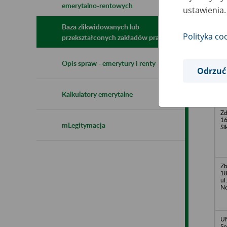
emerytalno-rentowych
N
ustawienia.
z
z
Baza zlikwidowanych lub
Polityka co
przekształconych zakładów pracy
ZK
Opis spraw - emerytury i renty
3/
Odrzuć
Kalkulatory emerytalne
Zd
16
mLegitymacja
Si
Zb
18
ul
N
U
Sp