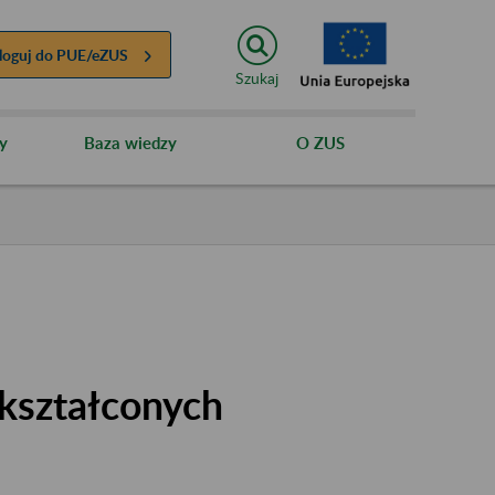
loguj do
PUE/eZUS
Szukaj
y
Baza wiedzy
O ZUS
kształconych