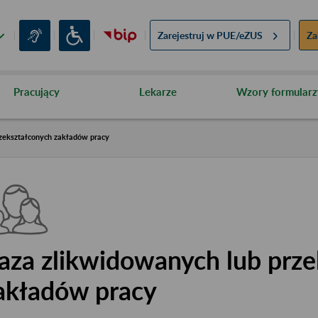
Zarejestruj w
PUE/eZUS
Za
Pracujący
Lekarze
Wzory formularz
zekształconych zakładów pracy
aza zlikwidowanych lub prze
akładów pracy