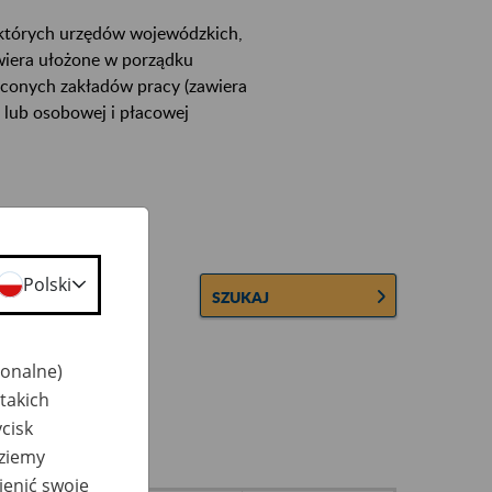
ektórych urzędów wojewódzkich,
wiera ułożone w porządku
łconych zakładów pracy (zawiera
 lub osobowej i płacowej
Polski
SZUKAJ
jonalne)
takich
cisk
dziemy
ienić swoje