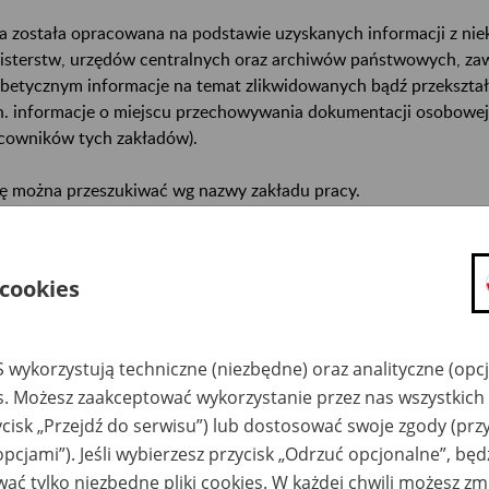
a została opracowana na podstawie uzyskanych informacji z ni
isterstw, urzędów centralnych oraz archiwów państwowych, za
abetycznym informacje na temat zlikwidowanych bądź przekszta
n. informacje o miejscu przechowywania dokumentacji osobowej
cowników tych zakładów).
ę można przeszukiwać wg nazwy zakładu pracy.
gi można przesyłać poprzez formularz umieszczony poniżej.
 cookies
wa zakładu pracy:
ystkie uwagi można przesyłać poprzez
formularz
 wykorzystują techniczne (niezbędne) oraz analityczne (opc
es. Możesz zaakceptować wykorzystanie przez nas wszystkich 
ycisk „Przejdź do serwisu”) lub dostosować swoje zgody (przy
Ukryj wszystkie pozycje bazy
opcjami”). Jeśli wybierzesz przycisk „Odrzuć opcjonalne”, bę
ać tylko niezbędne pliki cookies. W każdej chwili możesz zm