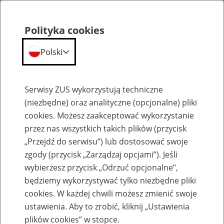
Polityka cookies
Polski
Menu
Szukaj
Serwisy ZUS wykorzystują techniczne
(niezbędne) oraz analityczne (opcjonalne) pliki
cookies. Możesz zaakceptować wykorzystanie
Emerytury
przez nas wszystkich takich plików (przycisk
„Przejdź do serwisu”) lub dostosować swoje
zgody (przycisk „Zarządzaj opcjami”). Jeśli
wybierzesz przycisk „Odrzuć opcjonalne”,
będziemy wykorzystywać tylko niezbędne pliki
Baza zlikwidowanych lub
cookies. W każdej chwili możesz zmienić swoje
przekształconych zakładów pracy
ustawienia. Aby to zrobić, kliknij „Ustawienia
plików cookies” w stopce.