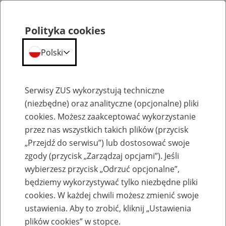
Polityka cookies
Polski
Menu
Szukaj
Serwisy ZUS wykorzystują techniczne
(niezbędne) oraz analityczne (opcjonalne) pliki
cookies. Możesz zaakceptować wykorzystanie
Emerytury
przez nas wszystkich takich plików (przycisk
„Przejdź do serwisu”) lub dostosować swoje
zgody (przycisk „Zarządzaj opcjami”). Jeśli
wybierzesz przycisk „Odrzuć opcjonalne”,
będziemy wykorzystywać tylko niezbędne pliki
Baza zlikwidowanych lub
cookies. W każdej chwili możesz zmienić swoje
przekształconych zakładów pracy
ustawienia. Aby to zrobić, kliknij „Ustawienia
plików cookies” w stopce.