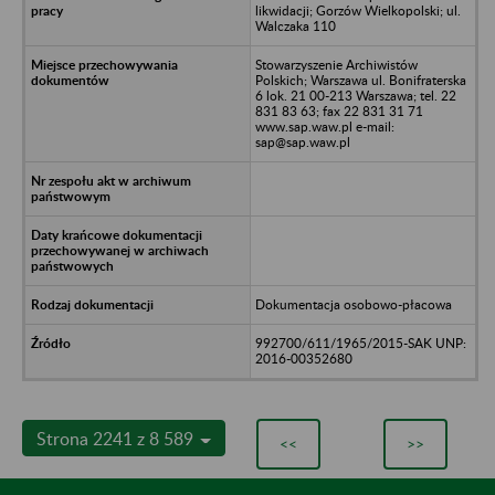
likwidacji; Gorzów Wielkopolski; ul.
Walczaka 110
Stowarzyszenie Archiwistów
Polskich; Warszawa ul. Bonifraterska
6 lok. 21 00-213 Warszawa; tel. 22
831 83 63; fax 22 831 31 71
www.sap.waw.pl e-mail:
sap@sap.waw.pl
Dokumentacja osobowo-płacowa
992700/611/1965/2015-SAK UNP:
2016-00352680
Strona 2241 z 8 589
<<
>>