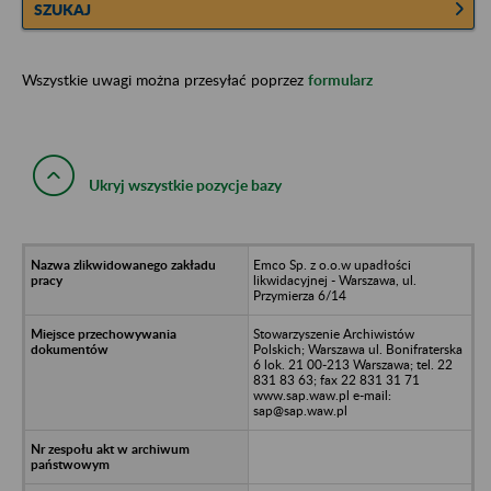
SZUKAJ
Wszystkie uwagi można przesyłać poprzez
formularz
Ukryj wszystkie pozycje bazy
Emco Sp. z o.o.w upadłości
likwidacyjnej - Warszawa, ul.
Przymierza 6/14
Stowarzyszenie Archiwistów
Polskich; Warszawa ul. Bonifraterska
6 lok. 21 00-213 Warszawa; tel. 22
831 83 63; fax 22 831 31 71
www.sap.waw.pl e-mail:
sap@sap.waw.pl