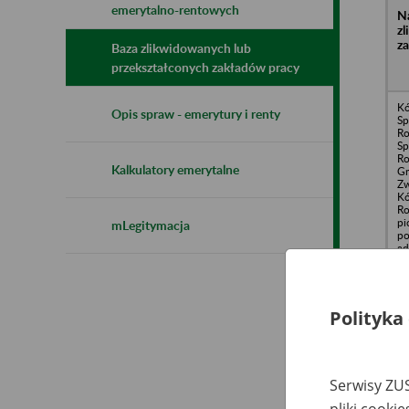
emerytalno-rentowych
N
z
z
Baza zlikwidowanych lub
przekształconych zakładów pracy
Kó
Opis spraw - emerytury i renty
Sp
Ro
Sp
Ro
Kalkulatory emerytalne
G
Zw
Kó
Ro
pi
mLegitymacja
po
ad
1.
Ro
Wy
Polityka
we
mi
Kó
Sp
Serwisy ZUS
Ro
Sp
pliki cooki