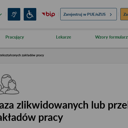
Zarejestruj w
PUE/eZUS
Za
Pracujący
Lekarze
Wzory formularz
zekształconych zakładów pracy
aza zlikwidowanych lub prze
akładów pracy