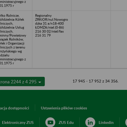
ministracyjnego z
01.1975 r
łko Rolnicze,
Regionalny
ółdzielnia Kółek
ZRKiOR/nul.Nowogro
lniczych,
dzka 31 a/n18-400
ółdzielnia Usług
ŁOMŻA/ntel.(0-86)
lniczych,
216 30 02/ntel/fax
minny/Powiatowy
216 31 79
iązek Rolników,
łek i Organizacji
lniczych z terenu
mżyńskiego wg
działu
ministracyjnego z
01.1975 r
17 945 - 17 952 z 34 356.
trona 2244 z 4 295
acja dostępności
Ustawienia plików cookies
Elektroniczny ZUS
ZUS Edu
Linkedin