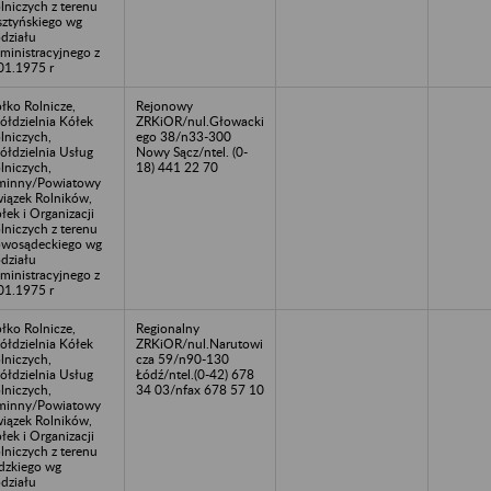
lniczych z terenu
sztyńskiego wg
działu
ministracyjnego z
01.1975 r
łko Rolnicze,
Rejonowy
ółdzielnia Kółek
ZRKiOR/nul.Głowacki
lniczych,
ego 38/n33-300
ółdzielnia Usług
Nowy Sącz/ntel. (0-
lniczych,
18) 441 22 70
minny/Powiatowy
iązek Rolników,
łek i Organizacji
lniczych z terenu
wosądeckiego wg
działu
ministracyjnego z
01.1975 r
łko Rolnicze,
Regionalny
ółdzielnia Kółek
ZRKiOR/nul.Narutowi
lniczych,
cza 59/n90-130
ółdzielnia Usług
Łódź/ntel.(0-42) 678
lniczych,
34 03/nfax 678 57 10
minny/Powiatowy
iązek Rolników,
łek i Organizacji
lniczych z terenu
dzkiego wg
działu