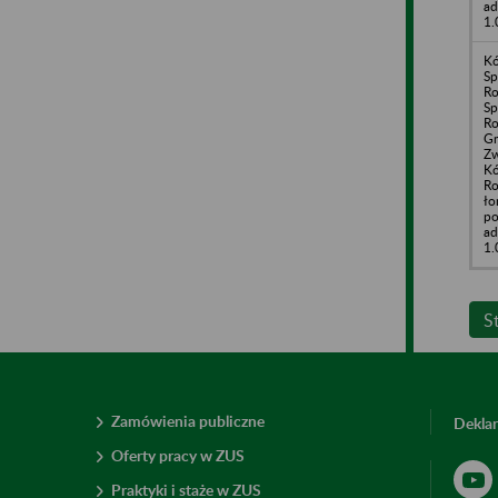
ad
1.
Kó
Sp
Ro
Sp
Ro
G
Zw
Kó
Ro
ło
po
ad
1.
S
Zamówienia publiczne
Deklar
Oferty pracy w ZUS
Praktyki i staże w ZUS