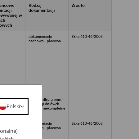
rańcowe
Rodzaj
Źródło
ntacji
dokumentacji
owywanej w
ach
owych
dokumentacja
SEke 610-46/2003
osobowo - płacowa
56
Księgi rozlicz. z prac. i
ewidencji dniówek
Polski
obrach., niekompletne
dokumentacja
SEke 610-46/2003
osobowo - płacowa
jonalne)
takich