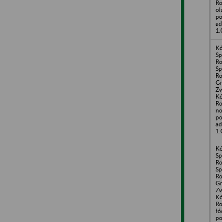
Ro
ol
po
ad
1.
Kó
Sp
Ro
Sp
Ro
G
Zw
Kó
Ro
no
po
ad
1.
Kó
Sp
Ro
Sp
Ro
G
Zw
Kó
Ro
łó
po