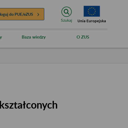
loguj do
PUE/eZUS
Szukaj
y
Baza wiedzy
O ZUS
kształconych