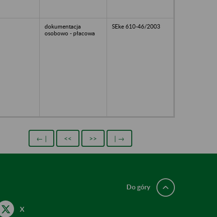
dokumentacja
SEke 610-46/2003
osobowo - płacowa
← |
<<
>>
| →
Do góry
X