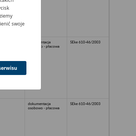
cisk
dziemy
ienić swoje
dokumentacja
SEke 610-46/2003
osobowo - płacowa
serwisu
dokumentacja
SEke 610-46/2003
osobowo - płacowa