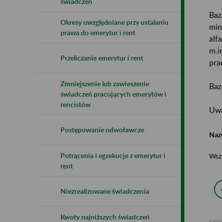
świadczeń
Baz
Okresy uwzględniane przy ustalaniu
min
prawa do emerytur i rent
alf
m.i
Przeliczanie emerytur i rent
pra
Zmniejszenie lub zawieszenie
Baz
świadczeń pracujących emerytów i
rencistów
Uwa
Postępowanie odwoławcze
Naz
Potrącenia i egzekucje z emerytur i
Wsz
rent
Niezrealizowane świadczenia
Kwoty najniższych świadczeń