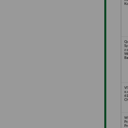
Ko
Qu
Sy
z 
Wa
Ba
VI
o.
61
Ch
Wi
Pr
Pr