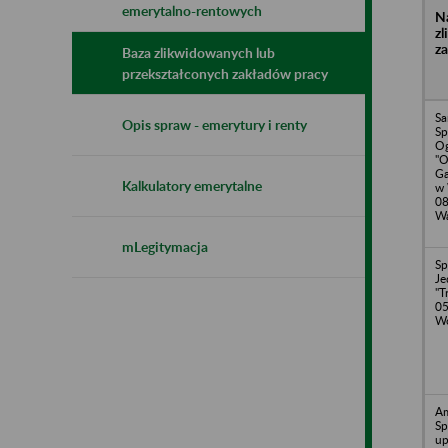
emerytalno-rentowych
N
z
z
Baza zlikwidowanych lub
przekształconych zakładów pracy
Sa
Opis spraw - emerytury i renty
Sp
Og
"O
Ga
Kalkulatory emerytalne
w 
08
Wa
mLegitymacja
Sp
Je
"T
05
Wo
Am
Sp
up