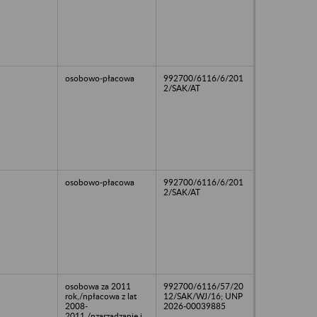
osobowo-płacowa
992700/6116/6/201
2/SAK/AT
osobowo-płacowa
992700/6116/6/201
2/SAK/AT
osobowa za 2011
992700/6116/57/20
rok,/npłacowa z lat
12/SAK/WJ/16; UNP
2008-
2026-00039885
2011,/nzarzadzanie i