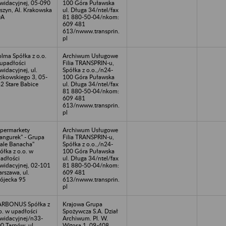
kwidacyjnej, 05-090
100 Góra Puławska
szyn, Al. Krakowska
ul. Długa 34/ntel/fax
0A
81 880-50-04/nkom:
609 481
613/nwww.transprin.
pl
lma Spółka z o.o.
Archiwum Usługowe
upadłości
Filia TRANSPRIN-u,
kwidacyjnej, ul.
Spółka z o.o.,/n24-
zikowskiego 3, 05-
100 Góra Puławska
2 Stare Babice
ul. Długa 34/ntel/fax
81 880-50-04/nkom:
609 481
613/nwww.transprin.
pl
permarkety
Archiwum Usługowe
angurek" - Grupa
Filia TRANSPRIN-u,
ale Banacha"
Spółka z o.o.,/n24-
ółka z o.o. w
100 Góra Puławska
adłości
ul. Długa 34/ntel/fax
kwidacyjnej, 02-101
81 880-50-04/nkom:
rszawa, ul.
609 481
ójecka 95
613/nwww.transprin.
pl
ARBONUS Spółka z
Krajowa Grupa
o. w upadłości
Spożywcza S.A. Dział
kwidacyjnej/n33-
Archiwum. Pl. W.
0 Tarnów, ul.
Witosa 1, 09-408