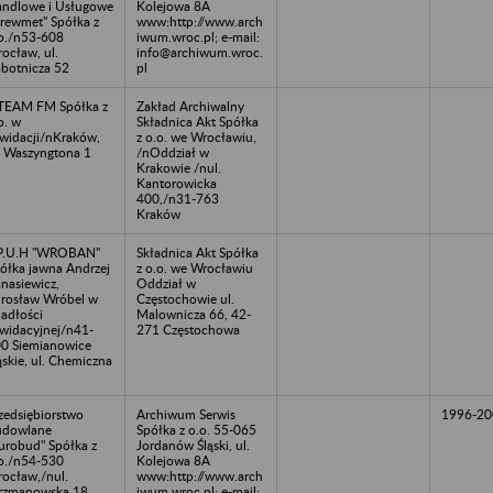
ndlowe i Usługowe
Kolejowa 8A
rewmet" Spółka z
www:http://www.arch
o./n53-608
iwum.wroc.pl; e-mail:
ocław, ul.
info@archiwum.wroc.
botnicza 52
pl
TEAM FM Spółka z
Zakład Archiwalny
o. w
Składnica Akt Spółka
kwidacji/nKraków,
z o.o. we Wrocławiu,
. Waszyngtona 1
/nOddział w
Krakowie /nul.
Kantorowicka
400,/n31-763
Kraków
P.U.H "WROBAN"
Składnica Akt Spółka
ółka jawna Andrzej
z o.o. we Wrocławiu
nasiewicz,
Oddział w
rosław Wróbel w
Częstochowie ul.
adłości
Malownicza 66, 42-
kwidacyjnej/n41-
271 Częstochowa
0 Siemianowice
ąskie, ul. Chemiczna
zedsiębiorstwo
Archiwum Serwis
1996-20
udowlane
Spółka z o.o. 55-065
urobud" Spółka z
Jordanów Śląski, ul.
o./n54-530
Kolejowa 8A
ocław,/nul.
www:http://www.arch
rzmanowska 18
iwum.wroc.pl; e-mail: