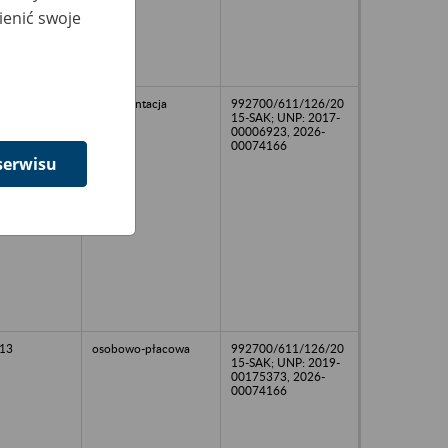
ienić swoje
13
dokumentacja
992700/611/126/20
15-SAK; UNP: 2017-
00006923, 2026-
00074166
serwisu
13
osobowo-płacowa
992700/611/126/20
15-SAK; UNP: 2019-
00175373, 2026-
00074166