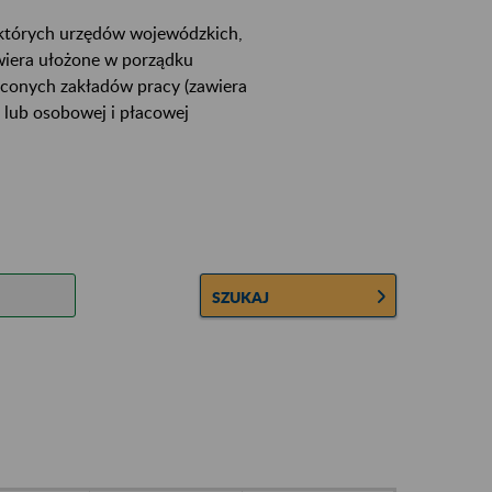
ektórych urzędów wojewódzkich,
wiera ułożone w porządku
łconych zakładów pracy (zawiera
 lub osobowej i płacowej
SZUKAJ