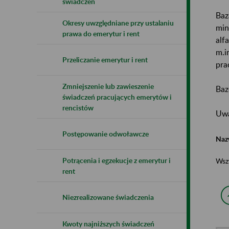
świadczeń
Baz
Okresy uwzględniane przy ustalaniu
min
prawa do emerytur i rent
alf
m.i
Przeliczanie emerytur i rent
pra
Zmniejszenie lub zawieszenie
Baz
świadczeń pracujących emerytów i
rencistów
Uwa
Postępowanie odwoławcze
Naz
Potrącenia i egzekucje z emerytur i
Wsz
rent
Niezrealizowane świadczenia
Kwoty najniższych świadczeń