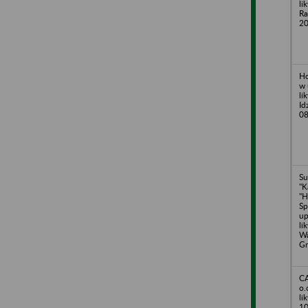
li
Ra
2
Ho
w 
li
Id
08
Su
"K
"H
Sp
up
li
Wa
Gr
C
o.
li
10