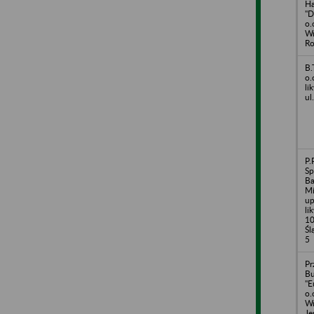
Ha
"D
o.
Wr
Ro
B.
o.
li
ul
P.
Sp
Ba
Mi
up
li
10
Śl
5
Pr
B
"E
o.
Wr
Je