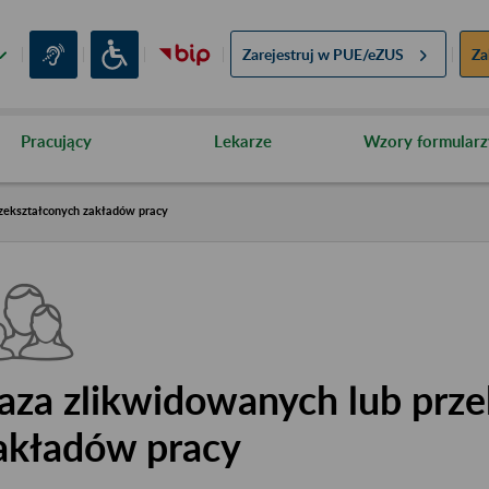
Zarejestruj w
PUE/eZUS
Za
Pracujący
Lekarze
Wzory formularz
zekształconych zakładów pracy
aza zlikwidowanych lub prze
akładów pracy