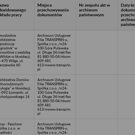
azwa
Miejsce
Nr zespołu akt w
Daty k
likwidowanego
przechowywania
archiwum
dokume
akładu pracy
dokumentów
państwowym
przech
archiw
państw
modzielna
Archiwum Usługowe
ółdzielnia
Filia TRANSPRIN-u,
rodnicza
Spółka z o.o.,/n24-
grodnik" w
100 Góra Puławska
rwolilnie z siedzibą
ul. Długa 34/ntel/fax
Wildze w likwidacji,
81 880-50-04/nkom:
-470 Wilga, ul.
609 481
rszawska 60
613/nwww.transprin.
pl
ółdzielnia Domów
Archiwum Usługowe
dnorodzinnych
Filia TRANSPRIN-u,
rylogia" w likwidacji,
Spółka z o.o.,/n24-
-092 Łomianki, ul.
100 Góra Puławska
łodyjowskiego 14
ul. Długa 34/ntel/fax
81 880-50-04/nkom:
609 481
613/nwww.transprin.
pl
sy - Faschion
Archiwum Usługowe
ółka z o.o. w
Filia TRANSPRIN-u,
adłości
Spółka z o.o.,/n24-