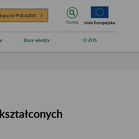
loguj do
PUE/eZUS
Szukaj
y
Baza wiedzy
O ZUS
kształconych