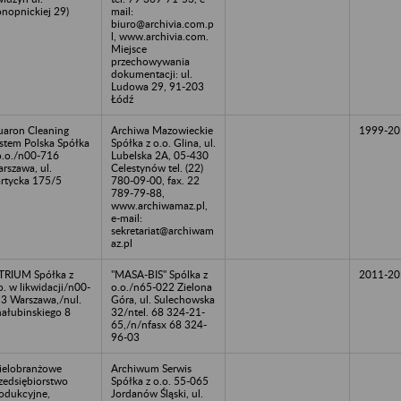
nopnickiej 29)
mail:
biuro@archivia.com.p
l, www.archivia.com.
Miejsce
przechowywania
dokumentacji: ul.
Ludowa 29, 91-203
Łódź
aron Cleaning
Archiwa Mazowieckie
1999-20
stem Polska Spółka
Spółka z o.o. Glina, ul.
o.o./n00-716
Lubelska 2A, 05-430
rszawa, ul.
Celestynów tel. (22)
rtycka 175/5
780-09-00, fax. 22
789-79-88,
www.archiwamaz.pl,
e-mail:
sekretariat@archiwam
az.pl
TRIUM Spółka z
"MASA-BIS" Spólka z
2011-20
o. w likwidacji/n00-
o.o./n65-022 Zielona
3 Warszawa,/nul.
Góra, ul. Sulechowska
ałubinskiego 8
32/ntel. 68 324-21-
65,/n/nfasx 68 324-
96-03
elobranżowe
Archiwum Serwis
zedsiębiorstwo
Spółka z o.o. 55-065
odukcyjne,
Jordanów Śląski, ul.