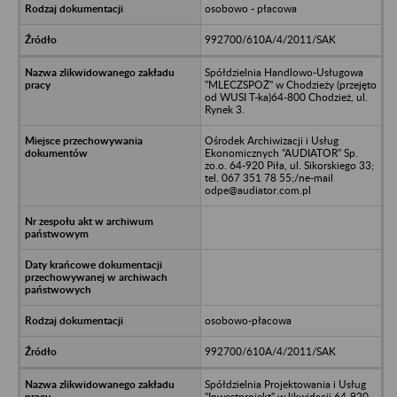
osobowo - płacowa
992700/610A/4/2011/SAK
Spółdzielnia Handlowo-Usługowa
"MLECZSPOŻ" w Chodzieży (przejęto
od WUSI T-ka)64-800 Chodzież, ul.
Rynek 3.
Ośrodek Archiwizacji i Usług
Ekonomicznych "AUDIATOR" Sp.
zo.o. 64-920 Piła, ul. Sikorskiego 33;
tel. 067 351 78 55;/ne-mail
odpe@audiator.com.pl
osobowo-płacowa
992700/610A/4/2011/SAK
Spółdzielnia Projektowania i Usług
"Inwestprojekt" w likwidacji 64-920