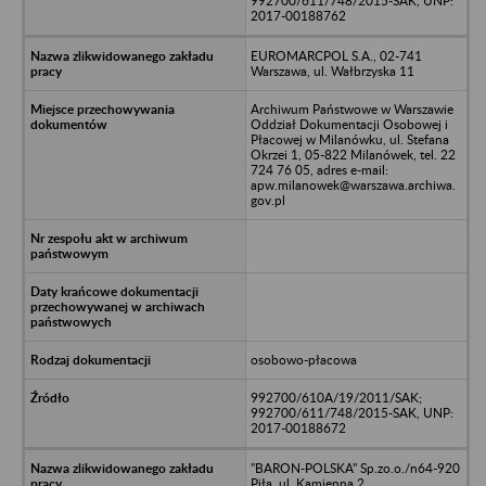
992700/611/748/2015-SAK, UNP:
2017-00188762
EUROMARCPOL S.A., 02-741
Warszawa, ul. Wałbrzyska 11
Archiwum Państwowe w Warszawie
Oddział Dokumentacji Osobowej i
Płacowej w Milanówku, ul. Stefana
Okrzei 1, 05-822 Milanówek, tel. 22
724 76 05, adres e-mail:
apw.milanowek@warszawa.archiwa.
gov.pl
osobowo-płacowa
992700/610A/19/2011/SAK;
992700/611/748/2015-SAK, UNP:
2017-00188672
"BARON-POLSKA" Sp.zo.o./n64-920
Piła, ul. Kamienna 2