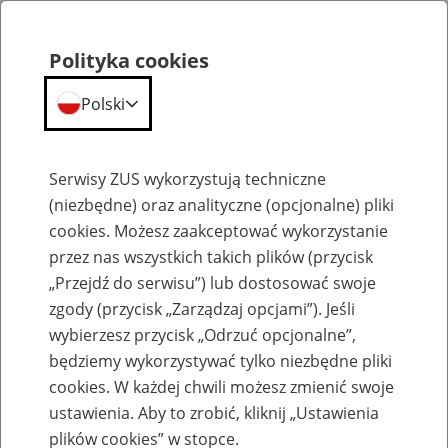
Polityka cookies
Polski
Menu
Szukaj
Serwisy ZUS wykorzystują techniczne
(niezbędne) oraz analityczne (opcjonalne) pliki
cookies. Możesz zaakceptować wykorzystanie
Emerytury
przez nas wszystkich takich plików (przycisk
„Przejdź do serwisu”) lub dostosować swoje
zgody (przycisk „Zarządzaj opcjami”). Jeśli
wybierzesz przycisk „Odrzuć opcjonalne”,
będziemy wykorzystywać tylko niezbędne pliki
Baza zlikwidowanych lub
cookies. W każdej chwili możesz zmienić swoje
przekształconych zakładów pracy
ustawienia. Aby to zrobić, kliknij „Ustawienia
plików cookies” w stopce.