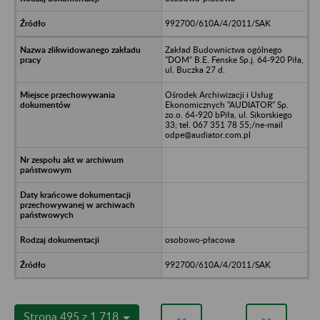
992700/610A/4/2011/SAK
Zakład Budownictwa ogólnego
"DOM" B.E. Fenske Sp.j. 64-920 Piła,
ul. Buczka 27 d.
Ośrodek Archiwizacji i Usług
Ekonomicznych "AUDIATOR" Sp.
zo.o. 64-920 bPiła, ul. Sikorskiego
33; tel. 067 351 78 55;/ne-mail
odpe@audiator.com.pl
osobowo-płacowa
992700/610A/4/2011/SAK
Strona 495 z 1 718
<<
>>