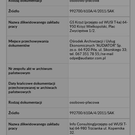
osobowo-płacowa
992700/610A/4/2011/SAK
GS Krzyż (przejęto od WUSI T-ka) 64-
950 Krzyz Wielkopolski, Plac
Zwycięstwa 1/2.
Ośrodek Archiwizacji i Usług
Ekonomicznych "AUDIATOR" Sp.
zo.o. 64-920 Piła, ul. Sikorskiego 33;
tel. 067 351 78 55;/ne-mail
odpe@audiator.com.pl
osobowo-płacowa
992700/610A/4/2011/SAK
Info Consulting(przejęto od WUSI T-
ka) 64-980 Trzcianka ul. Kopernika
32.