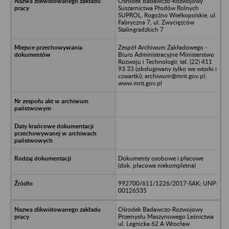
Ośrodek Badawczo-Rozwojowy
Suszarnictwa Płodów Rolnych
SUPROL, Rogoźno Wielkopolskie, ul.
Fabryczna 7, ul. Zwycięzców
Stalingradzkich 7
Zespół Archiwum Zakładowego -
Biuro Administracyjne Ministerstwo
Rozwoju i Technologii; tel. (22) 411
93 33 (obsługiwany tylko we wtorki i
czwartki); archiwum@mrit.gov.pl;
www.mrit.gov.pl
Dokumenty osobowe i płacowe
(dok. płacowa niekompletna)
992700/611/1226/2017-SAK; UNP:
00126535
Ośrodek Badawczo-Rozwojowy
Przemysłu Maszynowego Leśnictwa
ul. Legnicka 62 A Wrocław