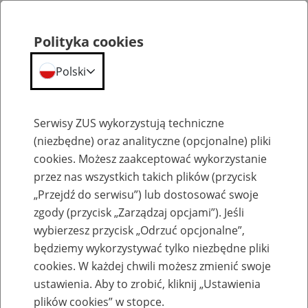
Polityka cookies
Polski
Menu
Szukaj
Serwisy ZUS wykorzystują techniczne
(niezbędne) oraz analityczne (opcjonalne) pliki
cookies. Możesz zaakceptować wykorzystanie
Emerytury
przez nas wszystkich takich plików (przycisk
„Przejdź do serwisu”) lub dostosować swoje
zgody (przycisk „Zarządzaj opcjami”). Jeśli
wybierzesz przycisk „Odrzuć opcjonalne”,
będziemy wykorzystywać tylko niezbędne pliki
Baza zlikwidowanych lub
cookies. W każdej chwili możesz zmienić swoje
przekształconych zakładów pracy
ustawienia. Aby to zrobić, kliknij „Ustawienia
plików cookies” w stopce.