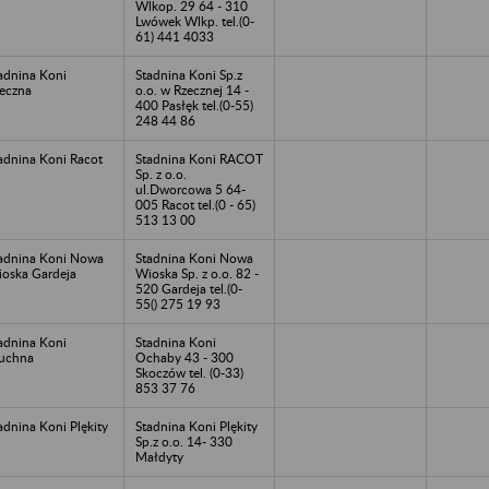
Wlkop. 29 64 - 310
Lwówek Wlkp. tel.(0-
61) 441 4033
adnina Koni
Stadnina Koni Sp.z
eczna
o.o. w Rzecznej 14 -
400 Pasłęk tel.(0-55)
248 44 86
adnina Koni Racot
Stadnina Koni RACOT
Sp. z o.o.
ul.Dworcowa 5 64-
005 Racot tel.(0 - 65)
513 13 00
adnina Koni Nowa
Stadnina Koni Nowa
oska Gardeja
Wioska Sp. z o.o. 82 -
520 Gardeja tel.(0-
55() 275 19 93
adnina Koni
Stadnina Koni
uchna
Ochaby 43 - 300
Skoczów tel. (0-33)
853 37 76
adnina Koni Plękity
Stadnina Koni Plękity
Sp.z o.o. 14- 330
Małdyty