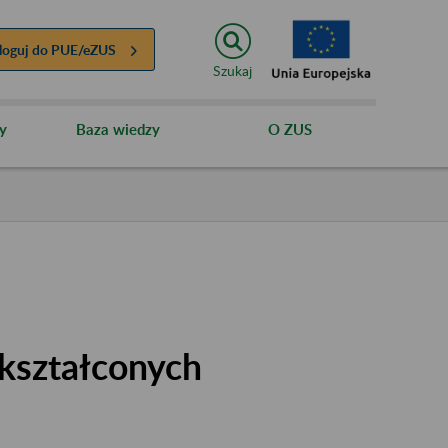
loguj do
PUE/eZUS
Szukaj
y
Baza wiedzy
O ZUS
kształconych