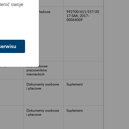
ienić swoje
Akta zakładowe
992700/611/557/20
17-SAK; 2017-
00064009
serwisu
1945
akta osobowe
pracowników
niemieckich
Dokumenty osobowe
Suplement
i płacowe
Dokumenty osobowe
Suplement
i płacowe