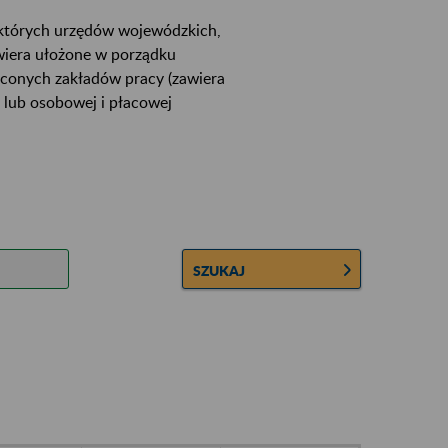
ektórych urzędów wojewódzkich,
wiera ułożone w porządku
łconych zakładów pracy (zawiera
 lub osobowej i płacowej
SZUKAJ