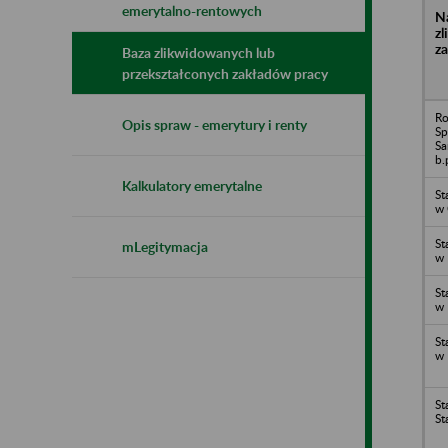
emerytalno-rentowych
N
z
z
Baza zlikwidowanych lub
przekształconych zakładów pracy
Ro
Opis spraw - emerytury i renty
Sp
Sa
b.
Kalkulatory emerytalne
St
w 
St
mLegitymacja
w 
St
w 
St
w 
St
St