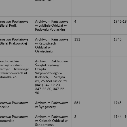
arostwo Powiatowe
Archiwum Państwowe
4
1946-19
Białej Podl.
w Lublinie Oddział w
Radzyniu Podlaskim
arostwo Powiatowe
Archiwum Państwowe
131
1945
Białej Krakowskiej
w Katowicach
Oddział w
Oświęcimiu
arachowickie
Archiwum Zakładowe
zedsiębiorstwo
Świętokrzyskiego
zemysłu Drzewnego
Urzędu
Starachowicach ul.
Wojewódzkiego w
domska 76
Kielcach, ul. Skrajna
61, 25-650 Kielce, tel.
(041) 342-19-23,
347-22-80, 347-22-
90
arostwo Powiatowe
Archiwum Państwowe
861
1945
ieckie
w Bydgoszczy
arostwo Powiatowe
Archiwum Państwowe
3
1944 - 
atowskie
w Kielcach Oddział w
Sandomierzu