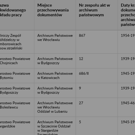
azwa
Miejsce
Nr zespołu akt w
Daty k
likwidowanego
przechowywania
archiwum
dokume
akładu pracy
dokumentów
państwowym
przech
archiw
państw
lniczy Zespół
Archiwum Państwowe
867
1954-19
ółdzielczy w
we Wrocławiu
mborowicach
pow.strzeliński
arostwo Powiatowe
Archiwum Państwowe
12
1939-19
Chojnicach
w Bydgoszczy
arostwo Powiatowe
Archiwum Państwowe
686/II
1945-19
Bytomiu
w Katowicach
arostwo Powiatowe
Archiwum Państwowe
9
1939-19
Bydgoszczy
w Bydgoszczy
arostwo Powiatowe
Archiwum Państwowe
27
1945-46
Bolesławcu
we Wrocławiu
Oddział w Lubaniu
arostwo Powiatowe
Archiwum Państwowe
5
1945-19
argardzkie
w Szczecinie Oddział
w Stargardzie
Szczecińskim