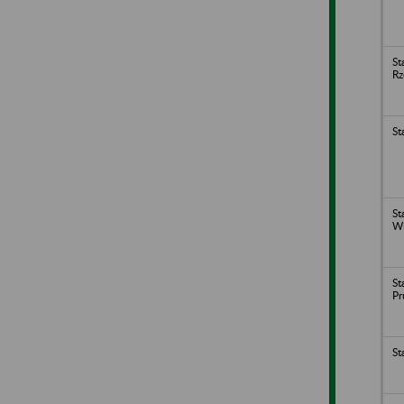
St
Rz
St
St
Wi
St
Pr
St