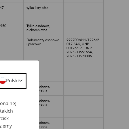
47
tylko listy płac
1950
Tylko osobowa,
niekompletna
Dokumenty osobowe
992700/611/1226/2
i płacowe
017-SAK; UNP:
00126535; UNP
2025-00661654;
2025-00598386
Polski
1950
Tylko osobowa,
niekompletna
1950
Tylko osobowa,
jonalne)
niekompletna
takich
cisk
1949
Tylko osobowa,
dziemy
niekompletna