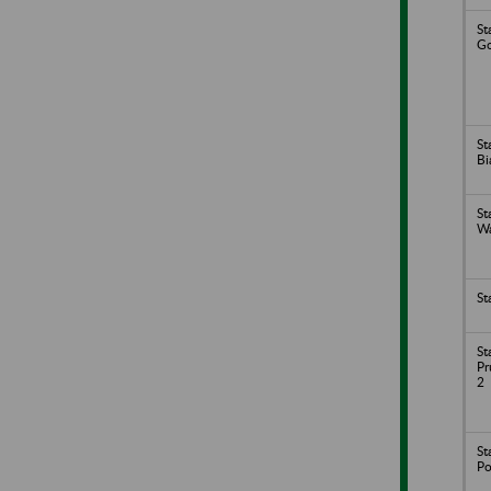
St
Go
St
Bi
St
Wa
St
St
Pr
2
St
P