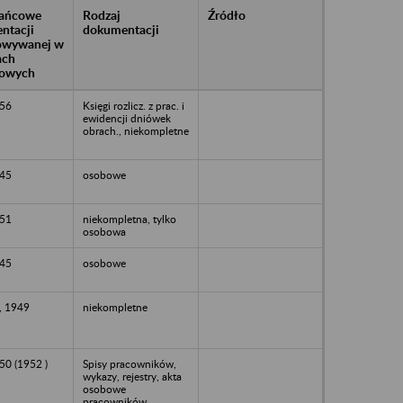
rańcowe
Rodzaj
Źródło
ntacji
dokumentacji
owywanej w
ach
owych
56
Księgi rozlicz. z prac. i
ewidencji dniówek
obrach., niekompletne
45
osobowe
51
niekompletna, tylko
osobowa
45
osobowe
, 1949
niekompletne
50 (1952 )
Spisy pracowników,
wykazy, rejestry, akta
osobowe
pracowników