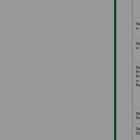
St
w 
St
w 
St
Pr
Pr
w 
Ra
St
Św
St
Op