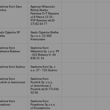
adnina Koni Siary
Agencja Własności
rlice
Rolnej Skarbu
Państwa O/T Rzeszów
ul.8 Marca 13 35 -
959 Rzeszów tel.(0-
17) 82 64 77
ado Ogierów SP
Stado Ogierów Białka
ałka
Sp.z o.o. 22-300
Krasnystaw
adnina Koni
Stadnina Koni
lewice Bielawy
Walewice Sp. z o.o. 99
- 423 Bielawy 0- 46
838 21 14
adnina Koni Stubno
Stadnina Koni Sp. z
o.o. 37 - 723 Stubno
adnina Koni
Stadnina Koni
udnik ul.Jesioniowa
Prudnik Sp. z o.o.
ul.Jesionkowa 2
Prudnik tel.(0-77) 436
32 06
adnina Koni
Stadnina Koni
osadowo
Posadowo Sp.z o.o.
ul.Powstańców