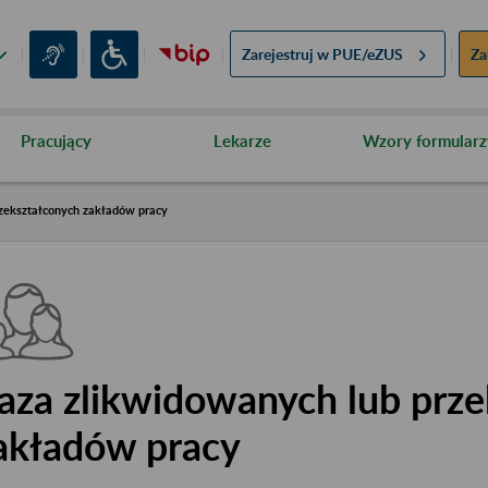
Zarejestruj w
PUE/eZUS
Za
Pracujący
Lekarze
Wzory formularz
zekształconych zakładów pracy
aza zlikwidowanych lub prze
akładów pracy