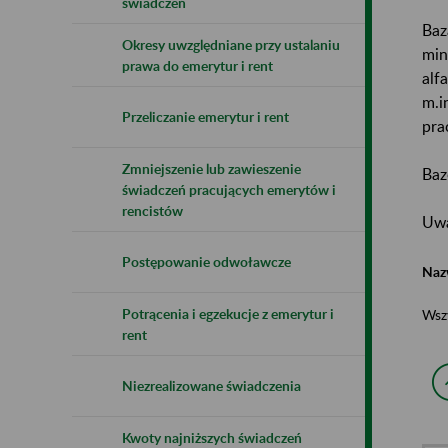
świadczeń
Baz
Okresy uwzględniane przy ustalaniu
min
prawa do emerytur i rent
alf
m.i
Przeliczanie emerytur i rent
pra
Zmniejszenie lub zawieszenie
Baz
świadczeń pracujących emerytów i
rencistów
Uwa
Postępowanie odwoławcze
Naz
Potrącenia i egzekucje z emerytur i
Wsz
rent
Niezrealizowane świadczenia
Kwoty najniższych świadczeń