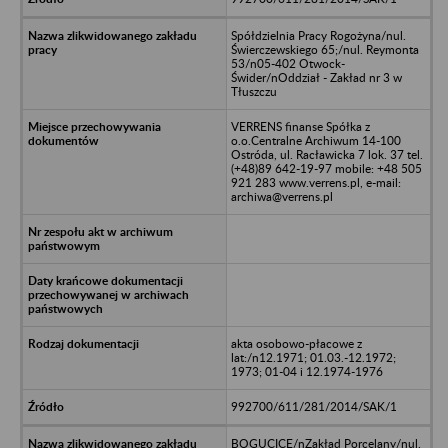
Spółdzielnia Pracy Rogożyna/nul.
Świerczewskiego 65;/nul. Reymonta
53/n05-402 Otwock-
Świder/nOddział - Zakład nr 3 w
Tłuszczu
VERRENS finanse Spółka z
o.o.Centralne Archiwum 14-100
Ostróda, ul. Racławicka 7 lok. 37 tel.
(+48)89 642-19-97 mobile: +48 505
921 283 www.verrens.pl, e-mail:
archiwa@verrens.pl
akta osobowo-płacowe z
lat:/n12.1971; 01.03.-12.1972;
1973; 01-04 i 12.1974-1976
992700/611/281/2014/SAK/1
BOGUCICE/nZakład Porcelany/nul.