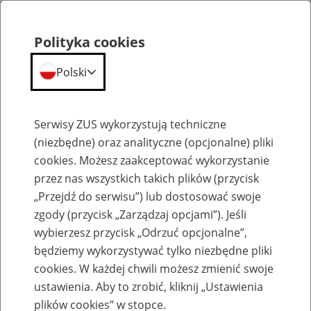
Polityka cookies
Polski
Menu
Szukaj
Serwisy ZUS wykorzystują techniczne
(niezbędne) oraz analityczne (opcjonalne) pliki
cookies. Możesz zaakceptować wykorzystanie
Emerytury
przez nas wszystkich takich plików (przycisk
„Przejdź do serwisu”) lub dostosować swoje
zgody (przycisk „Zarządzaj opcjami”). Jeśli
wybierzesz przycisk „Odrzuć opcjonalne”,
będziemy wykorzystywać tylko niezbędne pliki
Baza zlikwidowanych lub
cookies. W każdej chwili możesz zmienić swoje
przekształconych zakładów pracy
ustawienia. Aby to zrobić, kliknij „Ustawienia
plików cookies” w stopce.