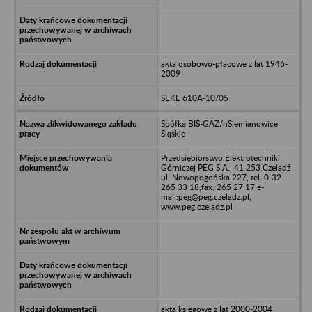
akta osobowo-płacowe z lat 1946-
2009
SEKE 610A-10/05
Spółka BIS-GAZ/nSiemianowice
Śląskie
Przedsiębiorstwo Elektrotechniki
Górniczej PEG S.A., 41 253 Czeladź
ul. Nowopogońska 227, tel. 0-32
265 33 18;fax: 265 27 17 e-
mail:peg@peg.czeladz.pl,
www.peg.czeladz.pl
akta księgowe z lat 2000-2004