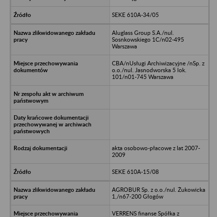
SEKE 610A-34/05
Aluglass Group S.A./nul.
Sosnkowskiego 1C/n02-495
Warszawa
CBA/nUsługi Archiwizacyjne /nSp. z
o.o./nul. Jasnodworska 5 lok.
101/n01-745 Warszawa
akta osobowo-płacowe z lat 2007-
2009
SEKE 610A-15/08
AGROBUR Sp. z o.o./nul. Żukowicka
1,/n67-200 Głogów
VERRENS finanse Spółka z