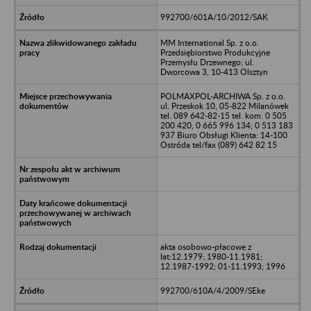
992700/601A/10/2012/SAK
MM International Sp. z o.o.
Przedsiębiorstwo Produkcyjne
Przemysłu Drzewnego; ul.
Dworcowa 3, 10-413 Olsztyn
POLMAXPOL-ARCHIWA Sp. z o.o.
ul. Przeskok 10, 05-822 Milanówek
tel. 089 642-82-15 tel. kom. 0 505
200 420, 0 665 996 134; 0 513 183
937 Biuro Obsługi Klienta: 14-100
Ostróda tel/fax (089) 642 82 15
akta osobowo-płacowe z
lat:12.1979; 1980-11.1981;
12.1987-1992; 01-11.1993; 1996
992700/610A/4/2009/SEke