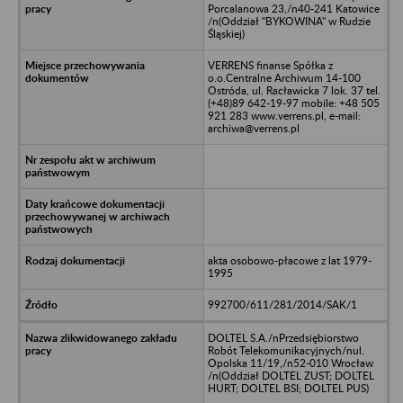
Porcalanowa 23,/n40-241 Katowice
/n(Oddział "BYKOWINA" w Rudzie
Śląskiej)
VERRENS finanse Spółka z
o.o.Centralne Archiwum 14-100
Ostróda, ul. Racławicka 7 lok. 37 tel.
(+48)89 642-19-97 mobile: +48 505
921 283 www.verrens.pl, e-mail:
archiwa@verrens.pl
akta osobowo-płacowe z lat 1979-
1995
992700/611/281/2014/SAK/1
DOLTEL S.A./nPrzedsiębiorstwo
Robót Telekomunikacyjnych/nul.
Opolska 11/19,/n52-010 Wrocław
/n(Oddział DOLTEL ZUST; DOLTEL
HURT; DOLTEL BSI; DOLTEL PUS)