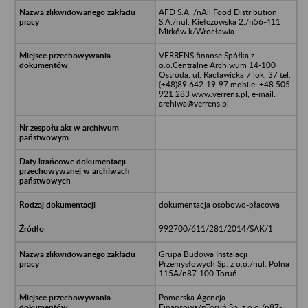
AFD S.A. /nAll Food Distribution
S.A./nul. Kiełczowska 2,/n56-411
Mirków k/Wrocławia
VERRENS finanse Spółka z
o.o.Centralne Archiwum 14-100
Ostróda, ul. Racławicka 7 lok. 37 tel.
(+48)89 642-19-97 mobile: +48 505
921 283 www.verrens.pl, e-mail:
archiwa@verrens.pl
dokumentacja osobowo-płacowa
992700/611/281/2014/SAK/1
Grupa Budowa Instalacji
Przemysłowych Sp. z o.o./nul. Polna
115A/n87-100 Toruń
Pomorska Agencja
Finansowa/nToruń Sp. z o.o./n87-