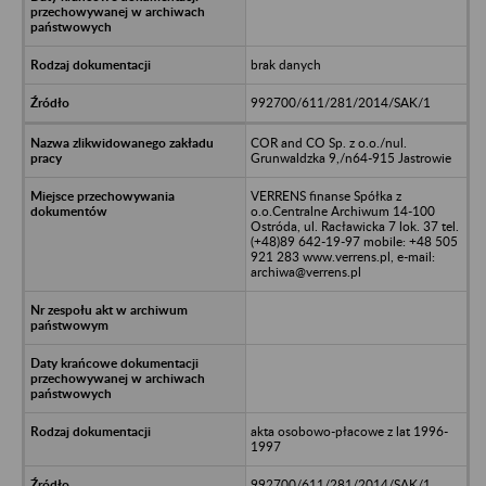
brak danych
992700/611/281/2014/SAK/1
COR and CO Sp. z o.o./nul.
Grunwaldzka 9,/n64-915 Jastrowie
VERRENS finanse Spółka z
o.o.Centralne Archiwum 14-100
Ostróda, ul. Racławicka 7 lok. 37 tel.
(+48)89 642-19-97 mobile: +48 505
921 283 www.verrens.pl, e-mail:
archiwa@verrens.pl
akta osobowo-płacowe z lat 1996-
1997
992700/611/281/2014/SAK/1