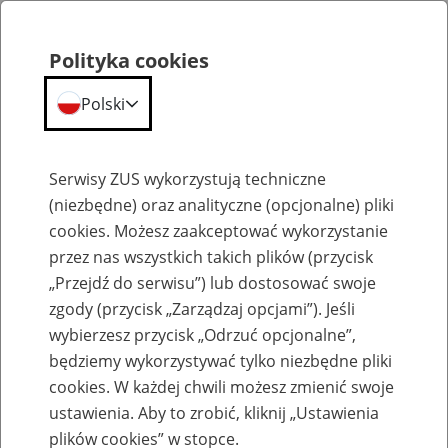
Polityka cookies
Polski
Menu
Szukaj
Serwisy ZUS wykorzystują techniczne
(niezbędne) oraz analityczne (opcjonalne) pliki
cookies. Możesz zaakceptować wykorzystanie
Emerytury
przez nas wszystkich takich plików (przycisk
„Przejdź do serwisu”) lub dostosować swoje
zgody (przycisk „Zarządzaj opcjami”). Jeśli
wybierzesz przycisk „Odrzuć opcjonalne”,
będziemy wykorzystywać tylko niezbędne pliki
Baza zlikwidowanych lub
cookies. W każdej chwili możesz zmienić swoje
przekształconych zakładów pracy
ustawienia. Aby to zrobić, kliknij „Ustawienia
plików cookies” w stopce.