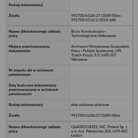
992700/610A/27/2009/SEke i
992700/6116/1/2014-SAK
Biuro Konstrukcyjno-
Technologiczne/nWarszawa
Archiwum Ministerstwa Gospodarki,
Pracy i Polityki Społecznej,/nPl.
Trzech Krzyży 3/5,/n00-507
Warszawa
akta osobowo-płacowe
992700/610A/27/2009/SEke
Q&ASSOCIATES, INC. Poland Sp. z
o.o./nul. Pabianicka 206,/n93-402
Łódź/n