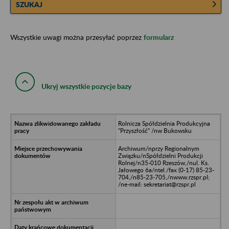
SZUKAJ
Wszystkie uwagi można przesyłać poprzez
formularz
Ukryj wszystkie pozycje bazy
Rolnicza Spółdzielnia Produkcyjna
"Przyszłość" /nw Bukowsku
Archiwum/nprzy Regionalnym
Związku/nSpółdzielni Produkcji
Rolnej/n35-010 Rzeszów,/nul. Ks.
Jałowego 6a/ntel./fax (0-17) 85-23-
704,/n85-23-705,/nwww.rzspr.pl;
/ne-mail: sekretariat@rzspr.pl