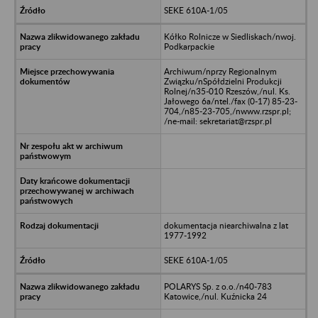
SEKE 610A-1/05
Kółko Rolnicze w Siedliskach/nwoj.
Podkarpackie
Archiwum/nprzy Regionalnym
Związku/nSpółdzielni Produkcji
Rolnej/n35-010 Rzeszów,/nul. Ks.
Jałowego 6a/ntel./fax (0-17) 85-23-
704,/n85-23-705,/nwww.rzspr.pl;
/ne-mail: sekretariat@rzspr.pl
dokumentacja niearchiwalna z lat
1977-1992
SEKE 610A-1/05
POLARYS Sp. z o.o./n40-783
Katowice,/nul. Kuźnicka 24