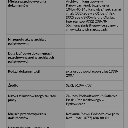
Archiwum Państwowe w
Katowicach/nul. Józefowska
104,/n40-145 Katowice/nsekretariat
/ntel. (032) 208-78-01(02),/nfax:
(032) 208-78-05/nBiuro Obsługi
Interesantów (032) 208-78-
55/nkancelaria@katowice.ap.gov.pl;
/nwww.katowice.ap.gov.pl/n
akta osobowo-płacowe z lat 1998-
2007
SEKE 610A-7/09
Zakłady Podsadzkowe,/nKotlarnia
Piasku Podsadzkowego w
Pyskowicach
Kotlarnia Piasku Podsadzkowego w
Koźlu,/ntel: (077) 484-88-01