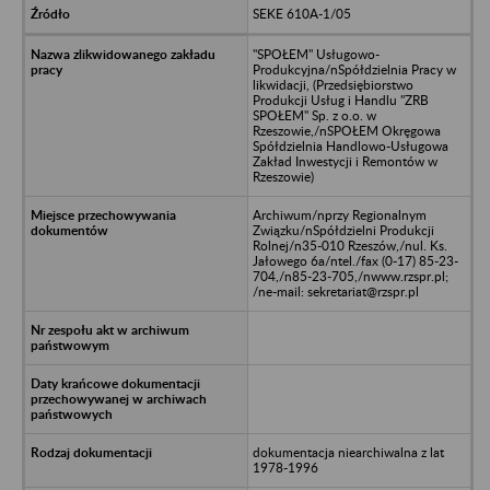
SEKE 610A-1/05
"SPOŁEM" Usługowo-
Produkcyjna/nSpółdzielnia Pracy w
likwidacji, (Przedsiębiorstwo
Produkcji Usług i Handlu "ZRB
SPOŁEM" Sp. z o.o. w
Rzeszowie,/nSPOŁEM Okręgowa
Spółdzielnia Handlowo-Usługowa
Zakład Inwestycji i Remontów w
Rzeszowie)
Archiwum/nprzy Regionalnym
Związku/nSpółdzielni Produkcji
Rolnej/n35-010 Rzeszów,/nul. Ks.
Jałowego 6a/ntel./fax (0-17) 85-23-
704,/n85-23-705,/nwww.rzspr.pl;
/ne-mail: sekretariat@rzspr.pl
dokumentacja niearchiwalna z lat
1978-1996