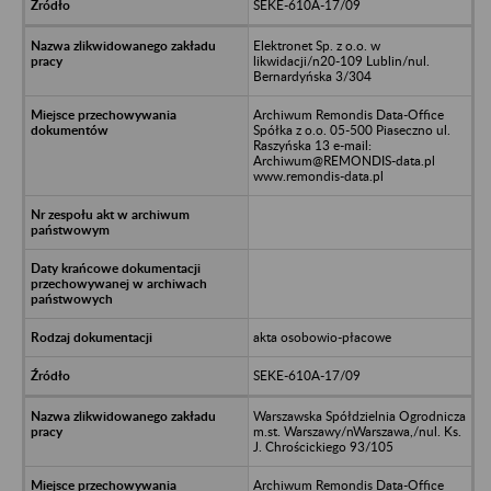
SEKE-610A-17/09
Elektronet Sp. z o.o. w
likwidacji/n20-109 Lublin/nul.
Bernardyńska 3/304
Archiwum Remondis Data-Office
Spółka z o.o. 05-500 Piaseczno ul.
Raszyńska 13 e-mail:
Archiwum@REMONDIS-data.pl
www.remondis-data.pl
akta osobowio-płacowe
SEKE-610A-17/09
Warszawska Spółdzielnia Ogrodnicza
m.st. Warszawy/nWarszawa,/nul. Ks.
J. Chrościckiego 93/105
Archiwum Remondis Data-Office