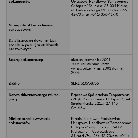
Usługowo-Handlowe "Samopomoc
Chłopska" Sp. z o.o. 25-004 Kielce,
ul. Paderewskiego 31, tel./fax: 366-
42-70 /ntel: (041) 366-42-70
akta osobowe z lat 2001-
2005,/nlisty płac, karty
wynagrodzeń - maj 2001 do maj
2006
SEKE 610A-8/05
Rejonowa Spółdzielnia Zaopatrzenia
i Zbytu "Samopomoc Chłopska",/nul.
Sandomierska 221,/n27-440
Ćmielów
Przedsiębiorstwo Produkcyjno-
Usługowo-Handlowe/n"Samopomoc
Chłopska" /nSp. z o.o./n25-004
Kielce,/nul. Paderewskiego
31,/ntel./fax: 366-42-70/ntel: (041)