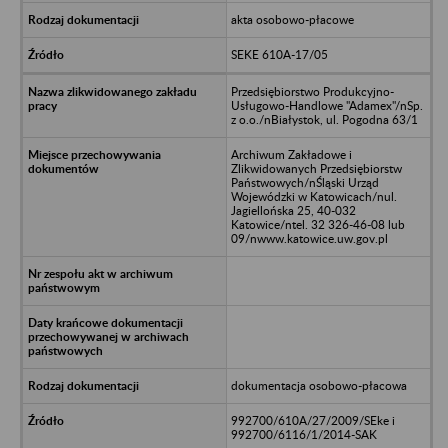
akta osobowo-płacowe
SEKE 610A-17/05
Przedsiębiorstwo Produkcyjno-
Usługowo-Handlowe "Adamex"/nSp.
z o.o./nBiałystok, ul. Pogodna 63/1
Archiwum Zakładowe i
Zlikwidowanych Przedsiębiorstw
Państwowych/nŚląski Urząd
Wojewódzki w Katowicach/nul.
Jagiellońska 25, 40-032
Katowice/ntel. 32 326-46-08 lub
09/nwww.katowice.uw.gov.pl
dokumentacja osobowo-płacowa
992700/610A/27/2009/SEke i
992700/6116/1/2014-SAK