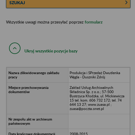
SZUKAJ
Wszystkie uwagi można przesyłać poprzez
formularz
Ukryj wszystkie pozycje bazy
Produkcja i SPrzedaż Dwutlenka
Węgla - Duszniki Zdrój
Zakład Usług Archiwalnych
Składnica Sp. z o.o.; 57-500
Bystrzyca Kłodzka, ul. Mickiewicza
15 tel. kom. 606 732 172; tel. 74
644 13 27; www.zuasa.pl ;
zuasa@poczta.onet.pl
2008-2015