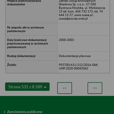
Zakład Usług Archiwalnych
Składnica Sp. z o.o.; 57-500
Bystrzyca Kłodzka, ul. Mickiewicza
15 tel. kom. 606 732 172; tel. 74
644 13 27; www.zuasa.pl ;
zuasa@poczta.onet.pl
2000-2003
Dokumentacja płacowa
992700/611/112/2016-SAK;
UNP:2020-00045062
Strona 531 z 8 589
<<
>>
Zamówienia publiczne