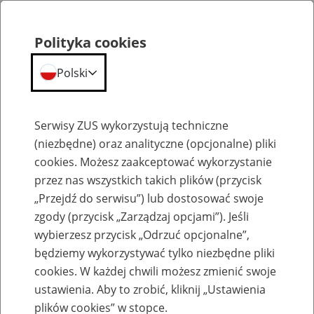
Polityka cookies
Polski
Menu
Szukaj
Serwisy ZUS wykorzystują techniczne
(niezbędne) oraz analityczne (opcjonalne) pliki
cookies. Możesz zaakceptować wykorzystanie
Emerytury
przez nas wszystkich takich plików (przycisk
„Przejdź do serwisu”) lub dostosować swoje
zgody (przycisk „Zarządzaj opcjami”). Jeśli
wybierzesz przycisk „Odrzuć opcjonalne”,
będziemy wykorzystywać tylko niezbędne pliki
Baza zlikwidowanych lub
cookies. W każdej chwili możesz zmienić swoje
przekształconych zakładów pracy
ustawienia. Aby to zrobić, kliknij „Ustawienia
plików cookies” w stopce.