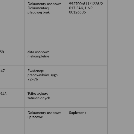
Dokumenty osobowe.
992700/611/1226/2
Dokumentacji
017-SAK; UNP:
płacowej brak
00126535
58
akta osobowe-
niekompletne
947
Ewidencje
pracowników, sygn.
72–76
1948
Tylko wykazy
zatrudnionych
Dokumenty osobowe
Suplement
i płacowe