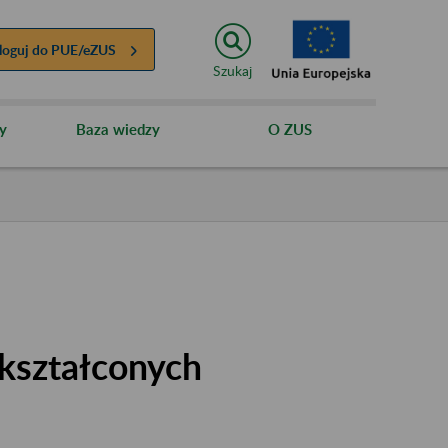
loguj do
PUE/eZUS
Szukaj
y
Baza wiedzy
O ZUS
kształconych