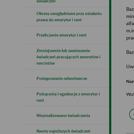
świadczeń
Baz
Okresy uwzględniane przy ustalaniu
min
prawa do emerytur i rent
alf
m.i
Przeliczanie emerytur i rent
pra
Zmniejszenie lub zawieszenie
Baz
świadczeń pracujących emerytów i
rencistów
Uwa
Postępowanie odwoławcze
Naz
Potrącenia i egzekucje z emerytur i
Wsz
rent
Niezrealizowane świadczenia
Kwoty najniższych świadczeń