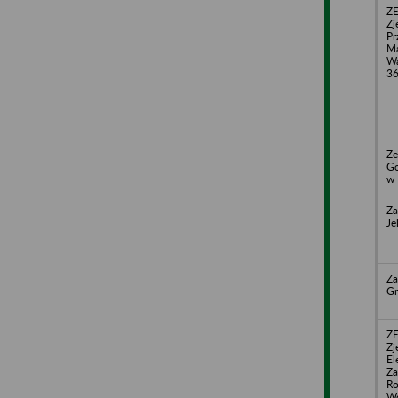
Z
Zj
Pr
Ma
Wa
3
Ze
Go
w 
Za
Je
Za
Gr
Z
Zj
El
Za
Ro
Wo