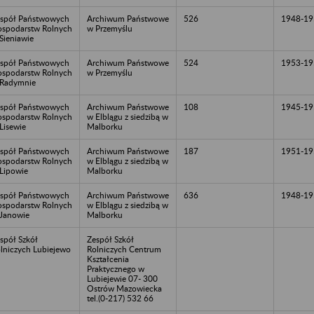
spół Państwowych
Archiwum Państwowe
526
1948-19
spodarstw Rolnych
w Przemyślu
Sieniawie
spół Państwowych
Archiwum Państwowe
524
1953-19
spodarstw Rolnych
w Przemyślu
Radymnie
spół Państwowych
Archiwum Państwowe
108
1945-19
spodarstw Rolnych
w Elblągu z siedzibą w
Lisewie
Malborku
spół Państwowych
Archiwum Państwowe
187
1951-19
spodarstw Rolnych
w Elblągu z siedzibą w
Lipowie
Malborku
spół Państwowych
Archiwum Państwowe
636
1948-19
spodarstw Rolnych
w Elblągu z siedzibą w
Janowie
Malborku
spół Szkół
Zespół Szkół
lniczych Lubiejewo
Rolniczych Centrum
Kształcenia
Praktycznego w
Lubiejewie 07- 300
Ostrów Mazowiecka
tel.(0-217) 532 66