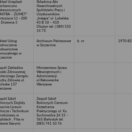
kład Urządzeń
Składnica Akt
chaniczno
Niearchiwalnych
ektronicznych
Spółdzielni Pracy i
UNITRA – ZUMET”
Użytkowników
rtoszyce 11 –200
„Integra” ul. Lubelska
. Drzewna 5
43 B 10 – 410
Olsztyn tel. ( 089) 533
14 73
kład Usług
Archiwum Państwowe
b. nr
1970-82
ednoczenia
w Szczecinie
udownictwa
omunalnego w
czecinie
spół Zakładów
Ministerstwo Spraw
ieki Zdrowotnej
Wewnętrznych i
ołecznego Zarządu
Administracji
użby Zdrowia ul.
ul.Rakowiecka
łoska 137
Warszawa
rszawa
spół Szkół
Zespół Szkół
lniczych Dojlidy
Rolniczych Centrum
becnie Liceum
Kształcenia
lnicze i Technikum
Praktycznego ul. Ks.
robiznesu w
Suchowolca 26 15 –
jlidach , Filia w
565 Białystok tel.
żewie Starym)
(085) 741 10 76