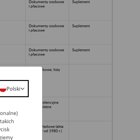
Dokumenty osobowe
Suplement
i płacowe
Dokumenty osobowe
Suplement
i płacowe
Dokumenty osobowe
Suplement
i płacowe
82
akta osobowe, listy
płac
Polski
57
karty ewidencyjne
niekompletne
jonalne)
takich
Akta zakładowe (akta
cisk
płacowe od 1980 r.)
dziemy