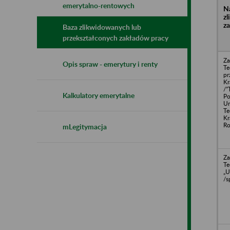
emerytalno-rentowych
N
z
z
Baza zlikwidowanych lub
przekształconych zakładów pracy
Za
Opis spraw - emerytury i renty
Te
pr
Kr
/”
Kalkulatory emerytalne
Po
Ur
Te
Kr
Ro
mLegitymacja
Za
Te
„U
/s