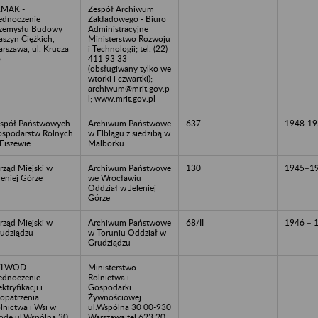
EMAK -
Zespół Archiwum
ednoczenie
Zakładowego - Biuro
zemysłu Budowy
Administracyjne
szyn Ciężkich,
Ministerstwo Rozwoju
rszawa, ul. Krucza
i Technologii; tel. (22)
6
411 93 33
(obsługiwany tylko we
wtorki i czwartki);
archiwum@mrit.gov.p
l; www.mrit.gov.pl
spół Państwowych
Archiwum Państwowe
637
1948-19
spodarstw Rolnych
w Elblągu z siedzibą w
Fiszewie
Malborku
rząd Miejski w
Archiwum Państwowe
130
1945–1
leniej Górze
we Wrocławiu
Oddział w Jeleniej
Górze
rząd Miejski w
Archiwum Państwowe
68/II
1946 – 
udziądzu
w Toruniu Oddział w
Grudziądzu
ELWOD -
Ministerstwo
ednoczenie
Rolnictwa i
ektryfikacji i
Gospodarki
opatrzenia
Żywnościowej
lnictwa i Wsi w
ul.Wspólna 30 00-930
dę ul.Wspólna 30
Warszawa tel.623 20