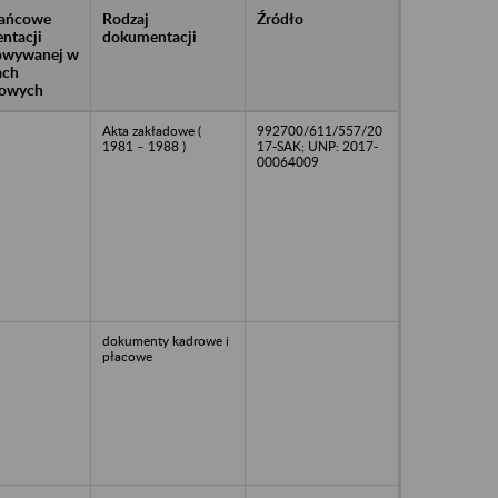
rańcowe
Rodzaj
Źródło
ntacji
dokumentacji
owywanej w
ach
owych
Akta zakładowe (
992700/611/557/20
1981 – 1988 )
17-SAK; UNP: 2017-
00064009
dokumenty kadrowe i
płacowe