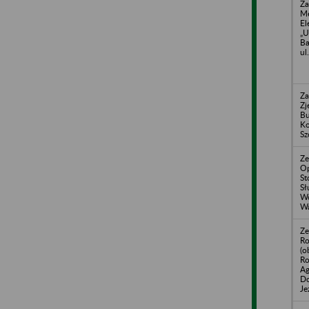
Za
Me
El
„
Ba
ul
Za
Zj
B
K
Sz
Ze
Op
St
Sł
Wo
Wa
Ze
Ro
(o
Ro
Ag
Do
Je