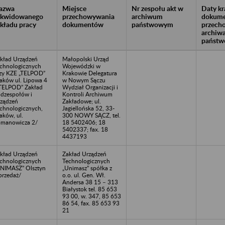
azwa
Miejsce
Nr zespołu akt w
Daty k
likwidowanego
przechowywania
archiwum
dokume
akładu pracy
dokumentów
państwowym
przech
archiw
państw
kład Urządzeń
Małopolski Urząd
chnologicznych
Wojewódzki w
zy KZE „TELPOD”
Krakowie Delegatura
aków ul. Lipowa 4
w Nowym Sączu
TELPOD” Zakład
Wydział Organizacji i
dzespołów i
Kontroli Archiwum
ządzeń
Zakładowe; ul.
chnologicznych,
Jagiellońska 52, 33-
aków, ul.
300 NOWY SĄCZ, tel.
manowicza 2/
18 5402406; 18
5402337; fax. 18
4437193
kład Urządzeń
Zakład Urządzeń
chnologicznych
Technologicznych
NIMASZ” Olsztyn
„Unimasz” spółka z
przedaż/
o.o. ul. Gen. Wł.
Andersa 38 15 – 313
Białystok tel. 85 653
93 00, w. 347, 85 653
86 54, fax. 85 653 93
21