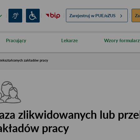
Zarejestruj w
PUE/eZUS
Za
Pracujący
Lekarze
Wzory formularz
zekształconych zakładów pracy
aza zlikwidowanych lub prze
akładów pracy