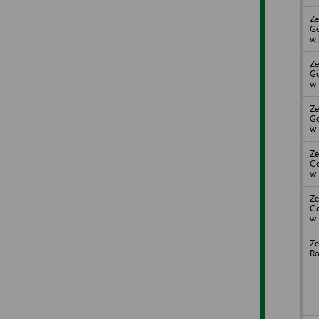
Ze
Go
w 
Ze
Go
w 
Ze
Go
w 
Ze
Go
w 
Ze
Go
w 
Ze
Ro