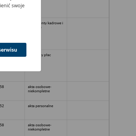
ienić swoje
Dokumenty kadrowe i
płacowe
serwisu
49
tylko listy płac
58
akta osobowe-
niekompletne
52
akta personalne
58
akta osobowe-
niekompletne