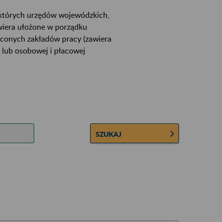
ektórych urzędów wojewódzkich,
wiera ułożone w porządku
łconych zakładów pracy (zawiera
 lub osobowej i płacowej
SZUKAJ