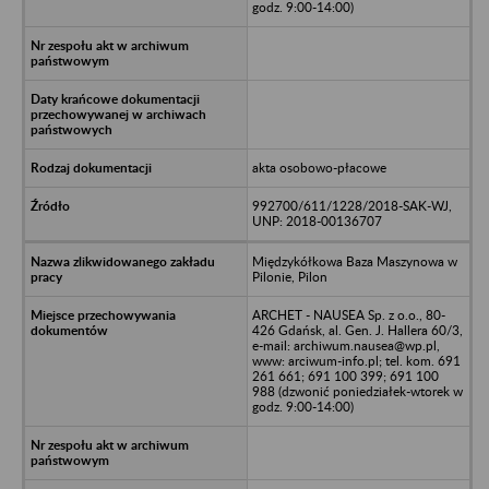
godz. 9:00-14:00)
akta osobowo-płacowe
992700/611/1228/2018-SAK-WJ,
UNP: 2018-00136707
Międzykółkowa Baza Maszynowa w
Pilonie, Pilon
ARCHET - NAUSEA Sp. z o.o., 80-
426 Gdańsk, al. Gen. J. Hallera 60/3,
e-mail: archiwum.nausea@wp.pl,
www: arciwum-info.pl; tel. kom. 691
261 661; 691 100 399; 691 100
988 (dzwonić poniedziałek-wtorek w
godz. 9:00-14:00)