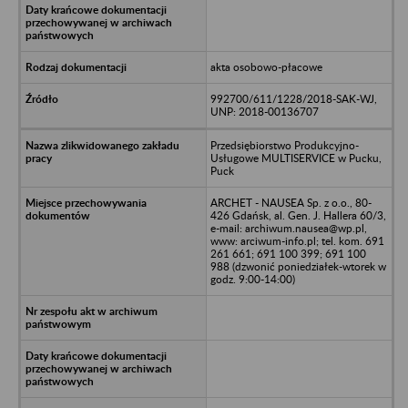
akta osobowo-płacowe
992700/611/1228/2018-SAK-WJ,
UNP: 2018-00136707
Przedsiębiorstwo Produkcyjno-
Usługowe MULTISERVICE w Pucku,
Puck
ARCHET - NAUSEA Sp. z o.o., 80-
426 Gdańsk, al. Gen. J. Hallera 60/3,
e-mail: archiwum.nausea@wp.pl,
www: arciwum-info.pl; tel. kom. 691
261 661; 691 100 399; 691 100
988 (dzwonić poniedziałek-wtorek w
godz. 9:00-14:00)