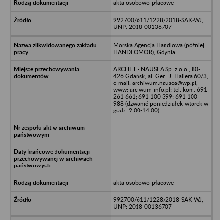
akta osobowo-płacowe
992700/611/1228/2018-SAK-WJ,
UNP: 2018-00136707
Morska Agencja Handlowa (później
HANDLOMOR), Gdynia
ARCHET - NAUSEA Sp. z o.o., 80-
426 Gdańsk, al. Gen. J. Hallera 60/3,
e-mail: archiwum.nausea@wp.pl,
www: arciwum-info.pl; tel. kom. 691
261 661; 691 100 399; 691 100
988 (dzwonić poniedziałek-wtorek w
godz. 9:00-14:00)
akta osobowo-płacowe
992700/611/1228/2018-SAK-WJ,
UNP: 2018-00136707