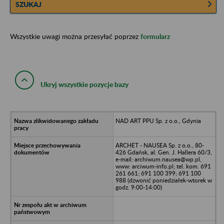
SZUKAJ
Wszystkie uwagi można przesyłać poprzez
formularz
Ukryj wszystkie pozycje bazy
NAD ART PPU Sp. z o.o., Gdynia
ARCHET - NAUSEA Sp. z o.o., 80-
426 Gdańsk, al. Gen. J. Hallera 60/3,
e-mail: archiwum.nausea@wp.pl,
www: arciwum-info.pl; tel. kom. 691
261 661; 691 100 399; 691 100
988 (dzwonić poniedziałek-wtorek w
godz. 9:00-14:00)