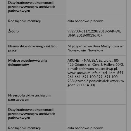
akta osobowo-płacowe
992700/611/1228/2018-SAK-WJ,
UNP: 2018-00136707
Międzykółkowa Baza Maszynowa w
Nowakowie, Nowaków
ARCHET - NAUSEA Sp. z o.o., 80-
426 Gdańsk, al. Gen. J. Hallera 60/3,
e-mail: archiwum.nausea@wp.pl,
www: arciwum-info.pl; tel. kom. 691
261 661; 691 100 399; 691 100
988 (dzwonić poniedziałek-wtorek w
godz. 9:00-14:00)
akta osobowo-płacowe