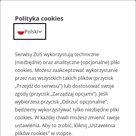
Polityka cookies
Polski
Menu
Szukaj
Serwisy ZUS wykorzystują techniczne
(niezbędne) oraz analityczne (opcjonalne) pliki
cookies. Możesz zaakceptować wykorzystanie
Emerytury
przez nas wszystkich takich plików (przycisk
„Przejdź do serwisu”) lub dostosować swoje
zgody (przycisk „Zarządzaj opcjami”). Jeśli
wybierzesz przycisk „Odrzuć opcjonalne”,
będziemy wykorzystywać tylko niezbędne pliki
Baza zlikwidowanych lub
cookies. W każdej chwili możesz zmienić swoje
przekształconych zakładów pracy
ustawienia. Aby to zrobić, kliknij „Ustawienia
plików cookies” w stopce.