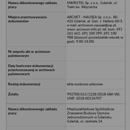
MIKROTEL Sp. z o.o., Gdańsk, ul.
Trakt św. Wojciecha
ARCHET - NAUSEA Sp. z o.o., 80-
426 Gdańsk, al. Gen. J. Hallera 60/3,
e-mail: archiwum.nausea@wp.pl,
www: arciwum-info.pl; tel. kom. 691
261 661; 691 100 399; 691 100
988 (dzwonić poniedziałek-wtorek w
godz. 9:00-14:00)
akta osobowo-płacowe
992700/611/1228/2018-SAK-WJ,
UNP: 2018-00136707
Międzyzakładowe Spółdzielcze
Zrzeszenie Budowy Domów
Jednorodzinnych w Gdańsku,
Gdańsk, ul. Jankiela 14