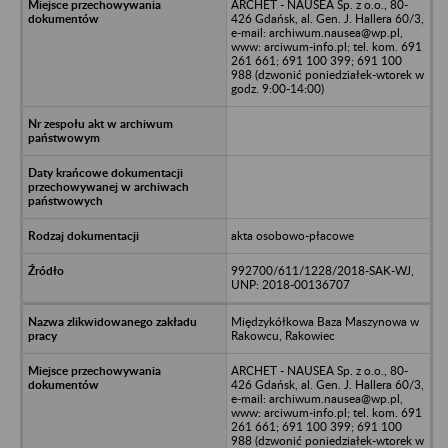
ARCHET - NAUSEA Sp. z o.o., 80-
426 Gdańsk, al. Gen. J. Hallera 60/3,
e-mail: archiwum.nausea@wp.pl,
www: arciwum-info.pl; tel. kom. 691
261 661; 691 100 399; 691 100
988 (dzwonić poniedziałek-wtorek w
godz. 9:00-14:00)
akta osobowo-płacowe
992700/611/1228/2018-SAK-WJ,
UNP: 2018-00136707
Międzykółkowa Baza Maszynowa w
Rakowcu, Rakowiec
ARCHET - NAUSEA Sp. z o.o., 80-
426 Gdańsk, al. Gen. J. Hallera 60/3,
e-mail: archiwum.nausea@wp.pl,
www: arciwum-info.pl; tel. kom. 691
261 661; 691 100 399; 691 100
988 (dzwonić poniedziałek-wtorek w