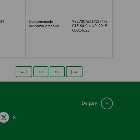
04
Dokumentacja
992700/611/1274/2
osobowo-płacowa
015-SAK; UNP: 2019-
00814625
← |
<<
>>
| →
Do góry
X