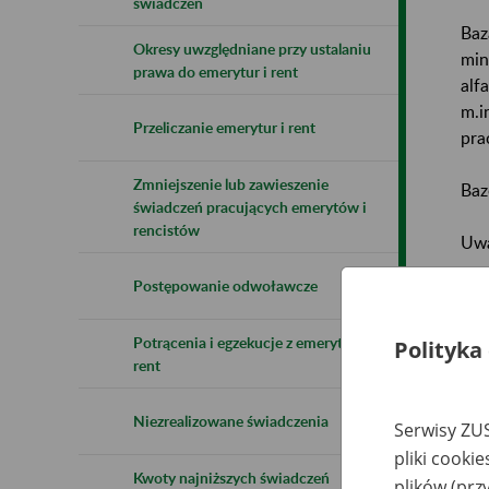
świadczeń
Baz
Okresy uwzględniane przy ustalaniu
min
prawa do emerytur i rent
alf
m.i
Przeliczanie emerytur i rent
pra
Zmniejszenie lub zawieszenie
Baz
świadczeń pracujących emerytów i
rencistów
Uwa
Postępowanie odwoławcze
Naz
Potrącenia i egzekucje z emerytur i
Wsz
Polityka
rent
Niezrealizowane świadczenia
Serwisy ZUS
pliki cooki
Kwoty najniższych świadczeń
plików (prz