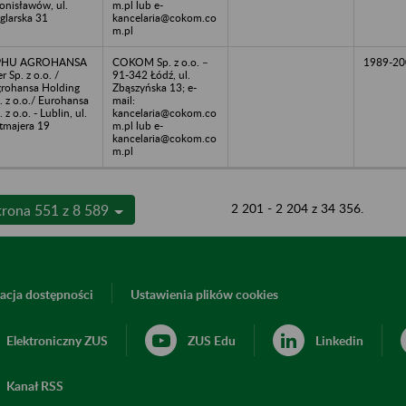
onisławów, ul.
m.pl lub e-
glarska 31
kancelaria@cokom.co
m.pl
PHU AGROHANSA
COKOM Sp. z o.o. –
1989-20
er Sp. z o.o. /
91-342 Łódź, ul.
rohansa Holding
Zbąszyńska 13; e-
. z o.o./ Eurohansa
mail:
. z o.o. - Lublin, ul.
kancelaria@cokom.co
tmajera 19
m.pl lub e-
kancelaria@cokom.co
m.pl
2 201 - 2 204 z 34 356.
trona 551 z 8 589
acja dostępności
Ustawienia plików cookies
Elektroniczny ZUS
ZUS Edu
Linkedin
Kanał RSS