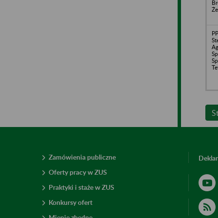
Br
Że
P
St
Ag
Sp
Sp
Te
S
Zamówienia publiczne
Deklar
Oferty pracy w ZUS
Praktyki i staże w ZUS
Konkursy ofert
Mienie zbędne