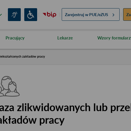
Zarejestruj w
PUE/eZUS
Za
Pracujący
Lekarze
Wzory formularz
zekształconych zakładów pracy
aza zlikwidowanych lub prze
akładów pracy