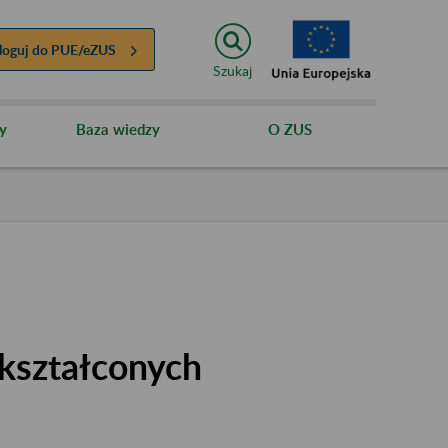
loguj do
PUE/eZUS
Szukaj
y
Baza wiedzy
O ZUS
kształconych