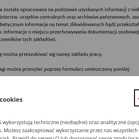
a została opracowana na podstawie uzyskanych informacji z ni
isterstw, urzędów centralnych oraz archiwów państwowych, za
abetycznym informacje na temat zlikwidowanych bądź przekszta
n. informacje o miejscu przechowywania dokumentacji osobowej
cowników tych zakładów).
ę można przeszukiwać wg nazwy zakładu pracy.
gi można przesyłać poprzez formularz umieszczony poniżej.
wa zakładu pracy:
ystkie uwagi można przesyłać poprzez
formularz
 cookies
Ukryj wszystkie pozycje bazy
 wykorzystują techniczne (niezbędne) oraz analityczne (opc
es. Możesz zaakceptować wykorzystanie przez nas wszystkich 
ycisk „Przejdź do serwisu”) lub dostosować swoje zgody (przy