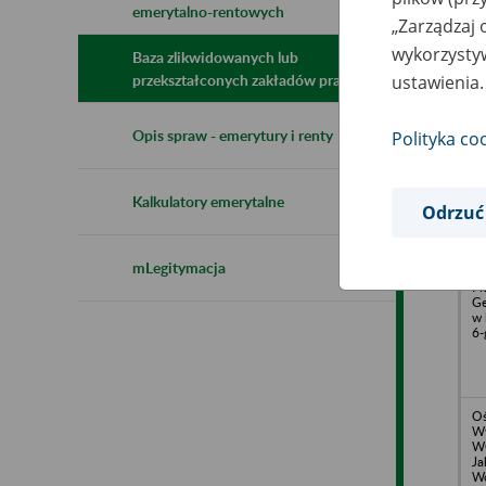
emerytalno-rentowych
N
„Zarządzaj 
z
wykorzystyw
z
Baza zlikwidowanych lub
ustawienia.
przekształconych zakładów pracy
Pr
Opis spraw - emerytury i renty
Polityka co
Za
HA
ul
Kalkulatory emerytalne
Odrzuć
mLegitymacja
Mi
Pr
Ge
w 
6-
Oś
W
W
Ja
Wo