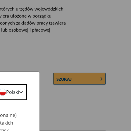
ektórych urzędów wojewódzkich,
wiera ułożone w porządku
łconych zakładów pracy (zawiera
 lub osobowej i płacowej
SZUKAJ
Polski
jonalne)
takich
cisk