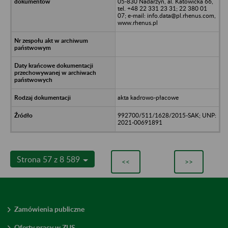
05-830 Nadarzyn, al. Katowicka 66,
tel. +48 22 331 23 31; 22 380 01
07; e-mail: info.data@pl.rhenus.com,
www.rhenus.pl
akta kadrowo-płacowe
992700/511/1628/2015-SAK; UNP:
2021-00691891
Strona 57 z 8 589
<<
>>
Zamówienia publiczne
Oferty pracy w ZUS