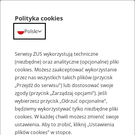
Polityka cookies
Polski
Menu
Szukaj
Serwisy ZUS wykorzystują techniczne
(niezbędne) oraz analityczne (opcjonalne) pliki
cookies. Możesz zaakceptować wykorzystanie
Emerytury
przez nas wszystkich takich plików (przycisk
„Przejdź do serwisu”) lub dostosować swoje
zgody (przycisk „Zarządzaj opcjami”). Jeśli
wybierzesz przycisk „Odrzuć opcjonalne”,
będziemy wykorzystywać tylko niezbędne pliki
Baza zlikwidowanych lub
cookies. W każdej chwili możesz zmienić swoje
przekształconych zakładów pracy
ustawienia. Aby to zrobić, kliknij „Ustawienia
plików cookies” w stopce.