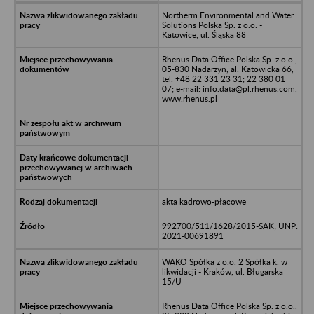
Northerm Environmental and Water
Solutions Polska Sp. z o.o. -
Katowice, ul. Śląska 88
Rhenus Data Office Polska Sp. z o.o.,
05-830 Nadarzyn, al. Katowicka 66,
tel. +48 22 331 23 31; 22 380 01
07; e-mail: info.data@pl.rhenus.com,
www.rhenus.pl
akta kadrowo-płacowe
992700/511/1628/2015-SAK; UNP:
2021-00691891
WAKO Spółka z o.o. 2 Spółka k. w
likwidacji - Kraków, ul. Bługarska
15/U
Rhenus Data Office Polska Sp. z o.o.,