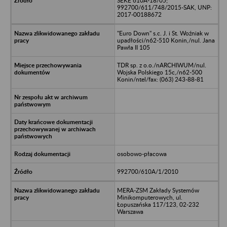
SEKE 610A-18/05;
992700/611/748/2015-SAK, UNP:
2017-00188672
"Euro Down" s.c. J. i St. Woźniak w
upadłości/n62-510 Konin,/nul. Jana
Pawła II 105
TDR sp. z o.o./nARCHIWUM/nul.
Wojska Polskiego 15c,/n62-500
Konin/ntel/fax: (063) 243-88-81
osobowo-płacowa
992700/610A/1/2010
MERA-ZSM Zakłady Systemów
Minikomputerowych, ul.
Łopuszańska 117/123, 02-232
Warszawa