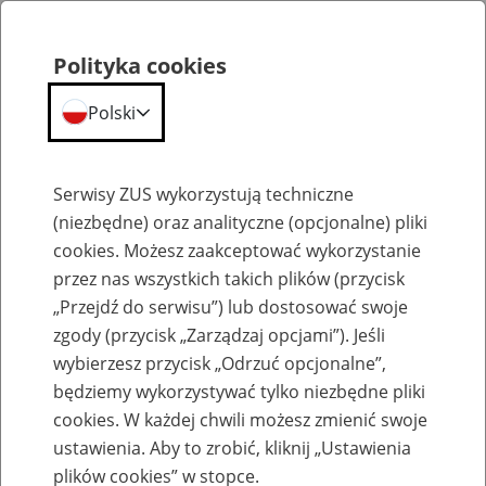
Polityka cookies
Polski
Menu
Szukaj
Serwisy ZUS wykorzystują techniczne
(niezbędne) oraz analityczne (opcjonalne) pliki
cookies. Możesz zaakceptować wykorzystanie
Emerytury
przez nas wszystkich takich plików (przycisk
„Przejdź do serwisu”) lub dostosować swoje
zgody (przycisk „Zarządzaj opcjami”). Jeśli
wybierzesz przycisk „Odrzuć opcjonalne”,
będziemy wykorzystywać tylko niezbędne pliki
Baza zlikwidowanych lub
cookies. W każdej chwili możesz zmienić swoje
przekształconych zakładów pracy
ustawienia. Aby to zrobić, kliknij „Ustawienia
plików cookies” w stopce.