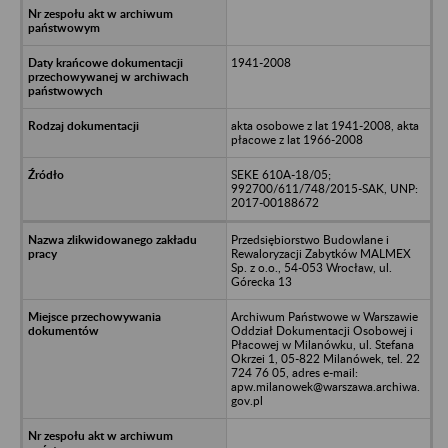
1941-2008
akta osobowe z lat 1941-2008, akta
płacowe z lat 1966-2008
SEKE 610A-18/05;
992700/611/748/2015-SAK, UNP:
2017-00188672
Przedsiębiorstwo Budowlane i
Rewaloryzacji Zabytków MALMEX
Sp. z o.o., 54-053 Wrocław, ul.
Górecka 13
Archiwum Państwowe w Warszawie
Oddział Dokumentacji Osobowej i
Płacowej w Milanówku, ul. Stefana
Okrzei 1, 05-822 Milanówek, tel. 22
724 76 05, adres e-mail:
apw.milanowek@warszawa.archiwa.
gov.pl