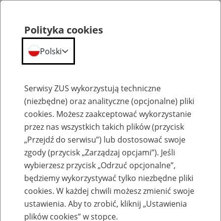
Polityka cookies
Polski
Menu
Szukaj
Serwisy ZUS wykorzystują techniczne
(niezbędne) oraz analityczne (opcjonalne) pliki
cookies. Możesz zaakceptować wykorzystanie
Emerytury
przez nas wszystkich takich plików (przycisk
„Przejdź do serwisu”) lub dostosować swoje
zgody (przycisk „Zarządzaj opcjami”). Jeśli
wybierzesz przycisk „Odrzuć opcjonalne”,
będziemy wykorzystywać tylko niezbędne pliki
Baza zlikwidowanych lub
cookies. W każdej chwili możesz zmienić swoje
przekształconych zakładów pracy
ustawienia. Aby to zrobić, kliknij „Ustawienia
plików cookies” w stopce.