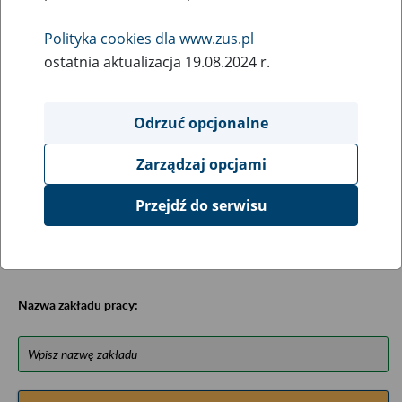
Baza została opracowana na podstawie uzyskanych
informacji z niektórych urzędów wojewódzkich,
Polityka cookies dla www.zus.pl
ministerstw, urzędów centralnych oraz archiwów
ostatnia aktualizacja 19.08.2024 r.
państwowych, zawiera ułożone w porządku alfabetycznym
informacje na temat zlikwidowanych bądź
przekształconych zakładów pracy (zawiera m.in. informacje
Odrzuć opcjonalne
o miejscu przechowywania dokumentacji osobowej lub
osobowej i płacowej pracowników tych zakładów).
Zarządzaj opcjami
Bazę można przeszukiwać wg nazwy zakładu pracy.
Przejdź do serwisu
Uwagi można przesyłać poprzez formularz umieszczony
poniżej.
Nazwa zakładu pracy: