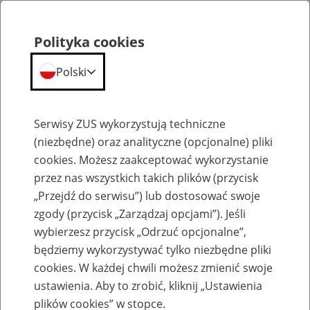
Polityka cookies
Polski
Menu
Szukaj
Serwisy ZUS wykorzystują techniczne
(niezbędne) oraz analityczne (opcjonalne) pliki
cookies. Możesz zaakceptować wykorzystanie
Emerytury
przez nas wszystkich takich plików (przycisk
„Przejdź do serwisu”) lub dostosować swoje
zgody (przycisk „Zarządzaj opcjami”). Jeśli
wybierzesz przycisk „Odrzuć opcjonalne”,
będziemy wykorzystywać tylko niezbędne pliki
Baza zlikwidowanych lub
cookies. W każdej chwili możesz zmienić swoje
przekształconych zakładów pracy
ustawienia. Aby to zrobić, kliknij „Ustawienia
plików cookies” w stopce.