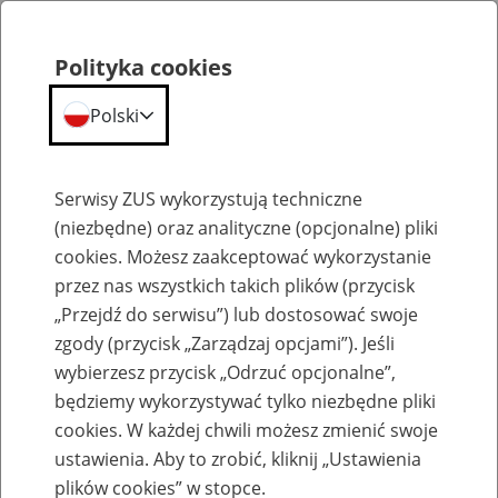
Polityka cookies
Polski
Menu
Szukaj
Serwisy ZUS wykorzystują techniczne
(niezbędne) oraz analityczne (opcjonalne) pliki
cookies. Możesz zaakceptować wykorzystanie
Emerytury
przez nas wszystkich takich plików (przycisk
„Przejdź do serwisu”) lub dostosować swoje
zgody (przycisk „Zarządzaj opcjami”). Jeśli
wybierzesz przycisk „Odrzuć opcjonalne”,
będziemy wykorzystywać tylko niezbędne pliki
Baza zlikwidowanych lub
cookies. W każdej chwili możesz zmienić swoje
przekształconych zakładów pracy
ustawienia. Aby to zrobić, kliknij „Ustawienia
plików cookies” w stopce.