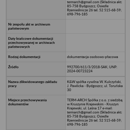
termarch@gmail.com (Składnica akt:
85-758 Bydgoszcz, Osiedle
Rzemieślnicze 26 tel. 52 515-68-59;
698-796-185
dokumentacja osobowo-płacowa
992700/611/3/2018-SAK; UNP:
2024-00723224
K&W spółka cywilna W. Kulczyński,
J. Pawlicka - Bydgoszcz, ul. Toruńska
30
TERM-ARCH Spółka z o.o. z siedzibą
w Kruszynie Krajewskim - Kruszyn
Krajewski, ul. Leśna 17 e-mail:
termarch@gmail.com (Składnica akt:
85-758 Bydgoszcz, Osiedle
Rzemieślnicze 26 tel. 52 515-68-59;
698-796-185