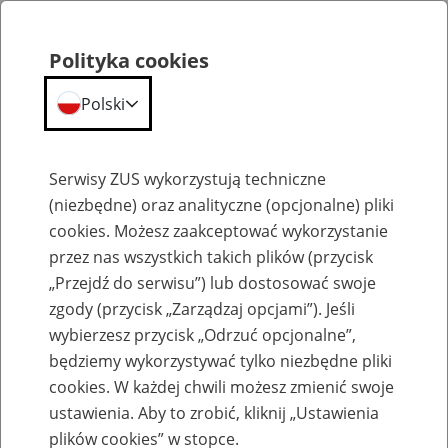
Polityka cookies
Polski
Menu
Szukaj
Serwisy ZUS wykorzystują techniczne
(niezbędne) oraz analityczne (opcjonalne) pliki
cookies. Możesz zaakceptować wykorzystanie
Emerytury
przez nas wszystkich takich plików (przycisk
„Przejdź do serwisu”) lub dostosować swoje
zgody (przycisk „Zarządzaj opcjami”). Jeśli
wybierzesz przycisk „Odrzuć opcjonalne”,
będziemy wykorzystywać tylko niezbędne pliki
Baza zlikwidowanych lub
cookies. W każdej chwili możesz zmienić swoje
przekształconych zakładów pracy
ustawienia. Aby to zrobić, kliknij „Ustawienia
plików cookies” w stopce.