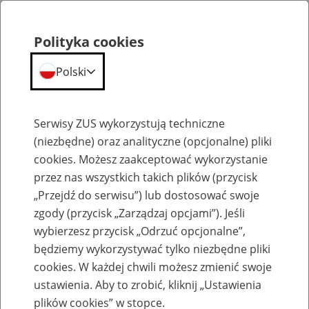
Polityka cookies
Polski
Menu
Szukaj
Serwisy ZUS wykorzystują techniczne
(niezbędne) oraz analityczne (opcjonalne) pliki
cookies. Możesz zaakceptować wykorzystanie
Emerytury
przez nas wszystkich takich plików (przycisk
„Przejdź do serwisu”) lub dostosować swoje
zgody (przycisk „Zarządzaj opcjami”). Jeśli
wybierzesz przycisk „Odrzuć opcjonalne”,
będziemy wykorzystywać tylko niezbędne pliki
Baza zlikwidowanych lub
cookies. W każdej chwili możesz zmienić swoje
przekształconych zakładów pracy
ustawienia. Aby to zrobić, kliknij „Ustawienia
plików cookies” w stopce.