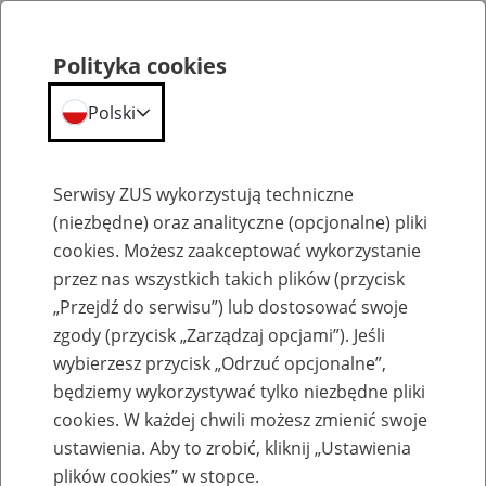
Polityka cookies
Polski
Menu
Szukaj
Serwisy ZUS wykorzystują techniczne
(niezbędne) oraz analityczne (opcjonalne) pliki
cookies. Możesz zaakceptować wykorzystanie
Emerytury
przez nas wszystkich takich plików (przycisk
„Przejdź do serwisu”) lub dostosować swoje
zgody (przycisk „Zarządzaj opcjami”). Jeśli
wybierzesz przycisk „Odrzuć opcjonalne”,
będziemy wykorzystywać tylko niezbędne pliki
Baza zlikwidowanych lub
cookies. W każdej chwili możesz zmienić swoje
przekształconych zakładów pracy
ustawienia. Aby to zrobić, kliknij „Ustawienia
plików cookies” w stopce.