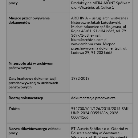
Produkcyjne MERA-MONT Spółka z
o.o. -Września, ul. Culica 1
ARCHIVIA – usługi archiwistyczne i
historyczne Jakub Lutosławski,
Michał Łakomiec spółka jawna, ul.
Rojna 48/81, 91-134 Łódź, tel. 79
369-71-53, e-mail:
biuro@archivia.com.pl,
www.archivia.com. Miejsce
przechowywania dokumentacji: ul.
Ludowa 29, 91-203 Łódź
1992-2019
dokumentacja pracownicza
992700/611/126/2015/2015-SAK;
UNP: 2024-00551836, 2026-
00074166
RTI Austria Spółka z o.o. Oddział w
Polsce z siedzibą w Warszawie -
Warszawa, ul. Królowej Marysieńki