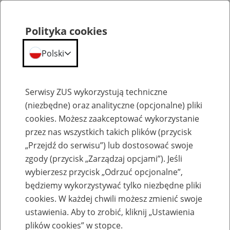
Polityka cookies
Polski
Menu
Szukaj
Serwisy ZUS wykorzystują techniczne
(niezbędne) oraz analityczne (opcjonalne) pliki
cookies. Możesz zaakceptować wykorzystanie
Emerytury
przez nas wszystkich takich plików (przycisk
„Przejdź do serwisu”) lub dostosować swoje
zgody (przycisk „Zarządzaj opcjami”). Jeśli
wybierzesz przycisk „Odrzuć opcjonalne”,
będziemy wykorzystywać tylko niezbędne pliki
Baza zlikwidowanych lub
cookies. W każdej chwili możesz zmienić swoje
przekształconych zakładów pracy
ustawienia. Aby to zrobić, kliknij „Ustawienia
plików cookies” w stopce.