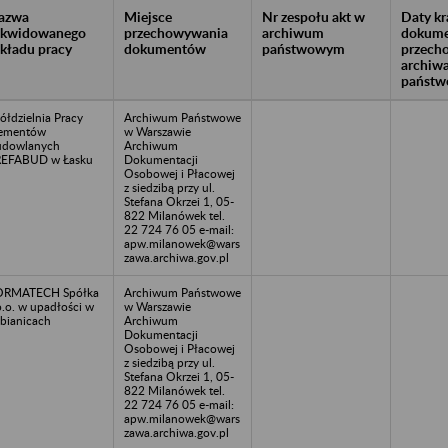
azwa
Miejsce
Nr zespołu akt w
Daty k
likwidowanego
przechowywania
archiwum
dokume
akładu pracy
dokumentów
państwowym
przech
archiw
państw
ółdzielnia Pracy
Archiwum Państwowe
lementów
w Warszawie
udowlanych
Archiwum
REFABUD w Łasku
Dokumentacji
Osobowej i Płacowej
z siedzibą przy ul.
Stefana Okrzei 1, 05-
822 Milanówek tel.
22 724 76 05 e-mail:
apw.milanowek@wars
zawa.archiwa.gov.pl
ORMATECH Spółka
Archiwum Państwowe
o.o. w upadłości w
w Warszawie
bianicach
Archiwum
Dokumentacji
Osobowej i Płacowej
z siedzibą przy ul.
Stefana Okrzei 1, 05-
822 Milanówek tel.
22 724 76 05 e-mail:
apw.milanowek@wars
zawa.archiwa.gov.pl