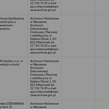
22 724 76 05 e-mail:
apw.milanowek@wars
zawa.archiwa.gov.pl
lnicza Spółdzielnia
Archiwum Państwowe
odukcyjna w
w Warszawie
awerowie -
Archiwum
sawerów
Dokumentacji
Osobowej i Płacowej
z siedzibą przy ul.
Stefana Okrzei 1, 05-
822 Milanówek tel.
22 724 76 05 e-mail:
apw.milanowek@wars
zawa.archiwa.gov.pl
S Spółka z o.o. w
Archiwum Państwowe
kwidacji w Łodzi
w Warszawie
Archiwum
Dokumentacji
Osobowej i Płacowej
z siedzibą przy ul.
Stefana Okrzei 1, 05-
822 Milanówek tel.
22 724 76 05 e-mail:
apw.milanowek@wars
zawa.archiwa.gov.pl
pteka DZIEWANNA
Archiwum Państwowe
r farm. B.
w Warszawie