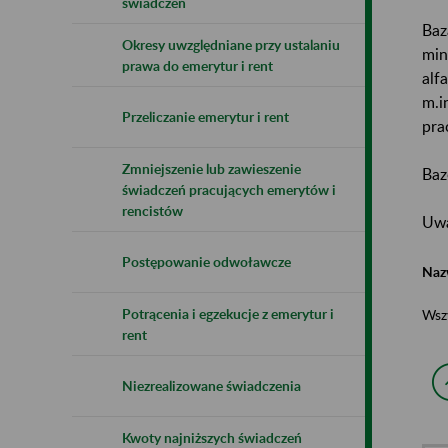
świadczeń
Baz
Okresy uwzględniane przy ustalaniu
min
prawa do emerytur i rent
alf
m.i
Przeliczanie emerytur i rent
pra
Zmniejszenie lub zawieszenie
Baz
świadczeń pracujących emerytów i
rencistów
Uwa
Postępowanie odwoławcze
Naz
Potrącenia i egzekucje z emerytur i
Wsz
rent
Niezrealizowane świadczenia
Kwoty najniższych świadczeń