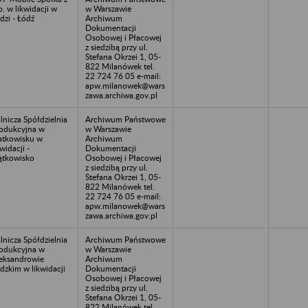
o. w likwidacji w
w Warszawie
dzi - Łódź
Archiwum
Dokumentacji
Osobowej i Płacowej
z siedzibą przy ul.
Stefana Okrzei 1, 05-
822 Milanówek tel.
22 724 76 05 e-mail:
apw.milanowek@wars
zawa.archiwa.gov.pl
lnicza Spółdzielnia
Archiwum Państwowe
odukcyjna w
w Warszawie
atkowisku w
Archiwum
kwidacji -
Dokumentacji
ątkowisko
Osobowej i Płacowej
z siedzibą przy ul.
Stefana Okrzei 1, 05-
822 Milanówek tel.
22 724 76 05 e-mail:
apw.milanowek@wars
zawa.archiwa.gov.pl
lnicza Spółdzielnia
Archiwum Państwowe
odukcyjna w
w Warszawie
eksandrowie
Archiwum
dzkim w likwidacji
Dokumentacji
Osobowej i Płacowej
z siedzibą przy ul.
Stefana Okrzei 1, 05-
822 Milanówek tel.