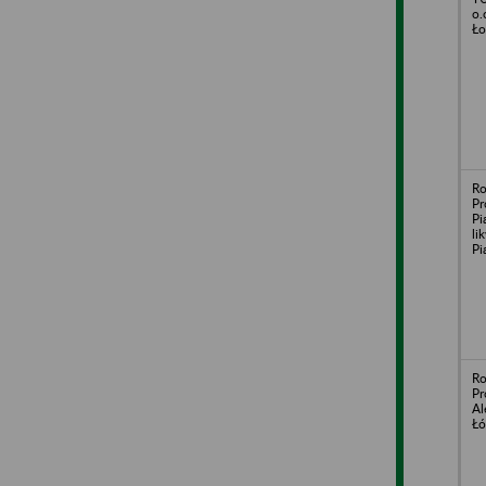
o.
Ło
Ro
Pr
Pi
li
Pi
Ro
Pr
Al
Łó