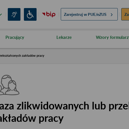
Zarejestruj w
PUE/eZUS
Za
Pracujący
Lekarze
Wzory formularz
zekształconych zakładów pracy
aza zlikwidowanych lub prze
akładów pracy