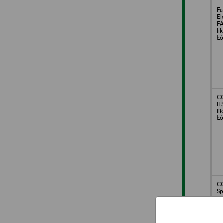
Fa
El
FA
li
Łó
C
II
li
Łó
C
Sp
li
Łó