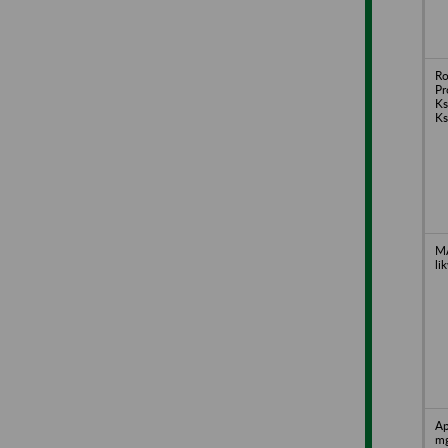
Ro
Pr
Ks
K
MA
li
A
mg