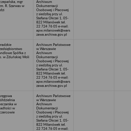
czepańska, mgr
Archiwum
rm. R. Szarwas w
Dokumentacji
dzi
Osobowej i Płacowej
z siedzibą przy ul.
Stefana Okrzei 1, 05-
822 Milanówek tel.
22 724 76 05 e-mail:
apw.milanowek@wars
zawa.archiwa.gov.pl
eradzkie
Archiwum Państwowe
zedsiębiorstwo
w Warszawie
ndlowe Spółka z
Archiwum
o. w Zduńskiej Woli
Dokumentacji
Osobowej i Płacowej
z siedzibą przy ul.
Stefana Okrzei 1, 05-
822 Milanówek tel.
22 724 76 05 e-mail:
apw.milanowek@wars
zawa.archiwa.gov.pl
kręgowa
Archiwum Państwowe
ółdzielnia
w Warszawie
eczarska w
Archiwum
adłości w
Dokumentacji
czercowie
Osobowej i Płacowej
z siedzibą przy ul.
Stefana Okrzei 1, 05-
822 Milanówek tel.
22 724 76 05 e-mail: