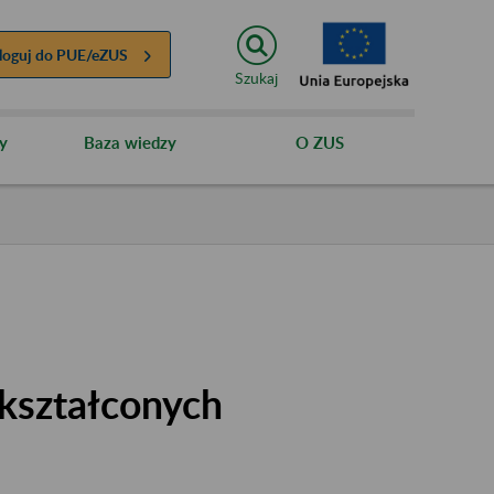
loguj do
PUE/eZUS
Szukaj
y
Baza wiedzy
O ZUS
kształconych