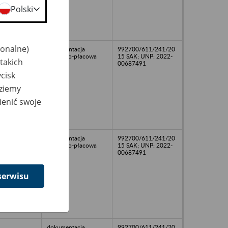
Polski
jonalne)
dokumentacja
992700/611/241/20
osobowo-płacowa
15 SAK; UNP: 2022-
takich
00687491
cisk
dziemy
ienić swoje
dokumentacja
992700/611/241/20
osobowo-płacowa
15 SAK; UNP: 2022-
00687491
serwisu
dokumentacja
992700/611/241/20