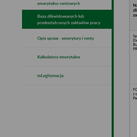
emerytalno-rentowych
N
z
z
Baza zlikwidowanych lub
przekształconych zakładów pracy
Sp
Opis spraw - emerytury i renty
E
B
P
Kalkulatory emerytalne
mLegitymacja
F
z 
Pa