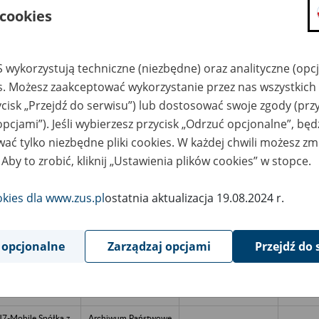
Stefana Okrzei 1, 05-
 cookies
822 Milanówek tel.
22 724 76 05 e-mail:
apw.milanowek@wars
zawa.archiwa.gov.pl
 wykorzystują techniczne (niezbędne) oraz analityczne (opc
TES Warszewice
Archiwum Państwowe
w Warszawie
es. Możesz zaakceptować wykorzystanie przez nas wszystkich 
Archiwum
Dokumentacji
ycisk „Przejdź do serwisu”) lub dostosować swoje zgody (przy
Osobowej i Płacowej
z siedzibą przy ul.
opcjami”). Jeśli wybierzesz przycisk „Odrzuć opcjonalne”, bę
Stefana Okrzei 1, 05-
822 Milanówek tel.
ać tylko niezbędne pliki cookies. W każdej chwili możesz zm
22 724 76 05 e-mail:
apw.milanowek@wars
 Aby to zrobić, kliknij „Ustawienia plików cookies” w stopce.
zawa.archiwa.gov.pl
ółdzielnia Pracy
Archiwum Państwowe
okies dla www.zus.pl
ostatnia aktualizacja 19.08.2024 r.
JEDNOCZENIE w
w Warszawie
dzi - Łódź
Archiwum
Dokumentacji
Osobowej i Płacowej
z siedzibą przy ul.
 opcjonalne
Zarządzaj opcjami
Przejdź do 
Stefana Okrzei 1, 05-
822 Milanówek tel.
22 724 76 05 e-mail:
apw.milanowek@wars
zawa.archiwa.gov.pl
7-Mobile Spółka z
Archiwum Państwowe