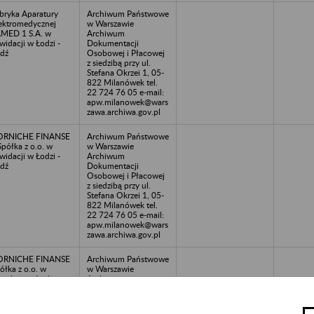
bryka Aparatury
Archiwum Państwowe
ektromedycznej
w Warszawie
MED 1 S.A. w
Archiwum
kwidacji w Łodzi -
Dokumentacji
dź
Osobowej i Płacowej
z siedzibą przy ul.
Stefana Okrzei 1, 05-
822 Milanówek tel.
22 724 76 05 e-mail:
apw.milanowek@wars
zawa.archiwa.gov.pl
ORNICHE FINANSE
Archiwum Państwowe
 Spółka z o.o. w
w Warszawie
kwidacji w Łodzi -
Archiwum
dź
Dokumentacji
Osobowej i Płacowej
z siedzibą przy ul.
Stefana Okrzei 1, 05-
822 Milanówek tel.
22 724 76 05 e-mail:
apw.milanowek@wars
zawa.archiwa.gov.pl
ORNICHE FINANSE
Archiwum Państwowe
ółka z o.o. w
w Warszawie
kwidacji w Łodzi -
Archiwum
dź
Dokumentacji
Osobowej i Płacowej
z siedzibą przy ul.