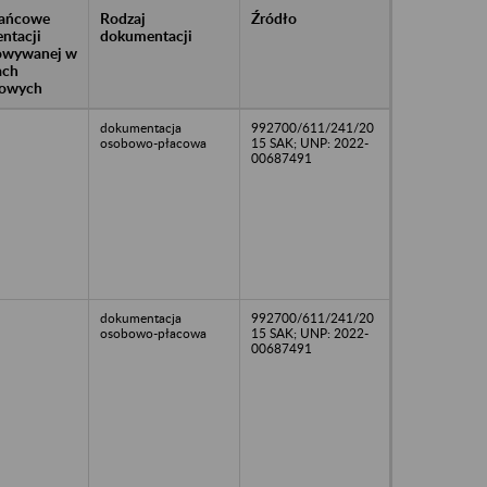
rańcowe
Rodzaj
Źródło
ntacji
dokumentacji
owywanej w
ach
owych
dokumentacja
992700/611/241/20
osobowo-płacowa
15 SAK; UNP: 2022-
00687491
dokumentacja
992700/611/241/20
osobowo-płacowa
15 SAK; UNP: 2022-
00687491