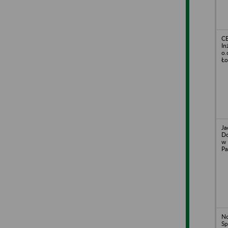
CE
In
o.
Ło
Ja
Do
w 
Pa
N
Sp