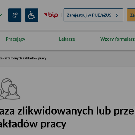
Zarejestruj w
PUE/eZUS
Za
Pracujący
Lekarze
Wzory formularz
zekształconych zakładów pracy
aza zlikwidowanych lub prze
akładów pracy