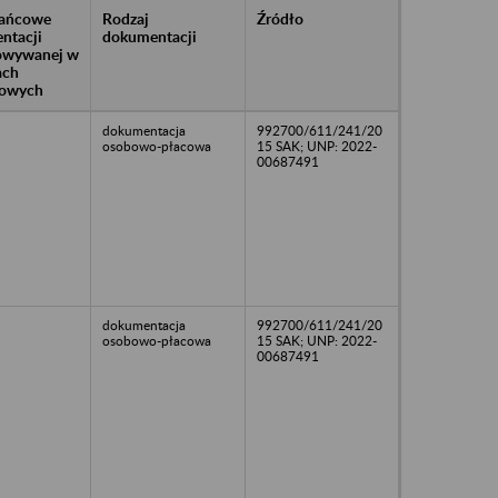
rańcowe
Rodzaj
Źródło
ntacji
dokumentacji
owywanej w
ach
owych
dokumentacja
992700/611/241/20
osobowo-płacowa
15 SAK; UNP: 2022-
00687491
dokumentacja
992700/611/241/20
osobowo-płacowa
15 SAK; UNP: 2022-
00687491