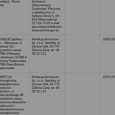
kwidacji - Nowy
Archiwum
wór
Dokumentacji
Osobowej i Płacowej
z siedzibą przy ul.
Stefana Okrzei 1, 05-
822 Milanówek tel.
22 724 76 05 e-mail:
apw.milanowek@wars
zawa.archiwa.gov.pl
NIQUE Spółka z
Perfekcja Archiwum
2003-20
o. - Warszawa, ul.
Sp. z o.o. Siedziba: ul.
beliusa 14 (
Zacisze 16A, 65-775
przednia nazwa:
Zielona Góra, tel. 68
TRA II Roksana
38 22 115
ckielewicz; ELTRA II
ksana Trojanowska;
TRA Elena Baniuk-
ojanowska)
MET S.A
Perfekcja Archiwum
1973-19
elonogórskie
Sp. z o.o. Siedziba: ul.
zedsiębiorstwo
Zacisze 16A, 65-775
ndlowe -
Zielona Góra, tel. 68
lechów, ul.
38 22 115
ierczewskiego 48
oprzednie nazwy:
rtownia Artykułów
talowych i
ektrotechnicznych
zedsiębiorstwo