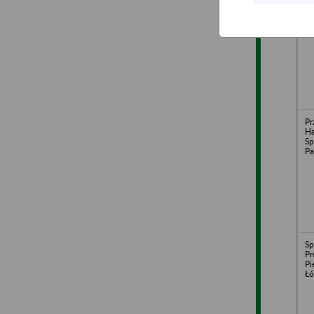
Pr
Ka
Ka
Pr
H
Sp
Pa
Sp
Pr
Pi
Łó