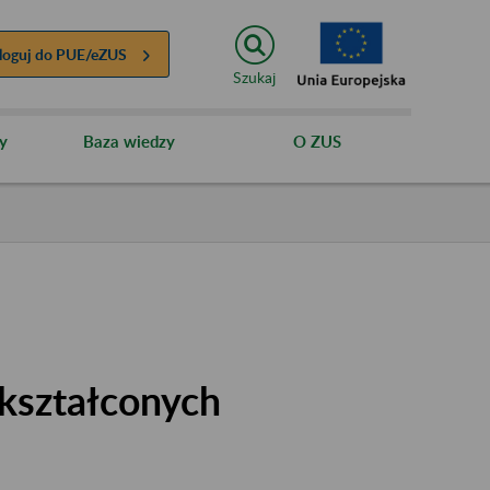
loguj do
PUE/eZUS
Szukaj
y
Baza wiedzy
O ZUS
kształconych