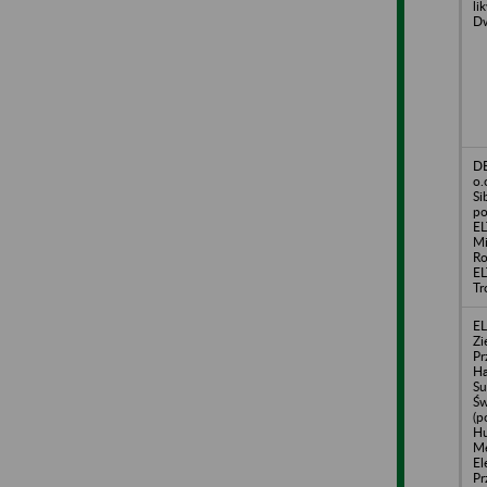
li
D
DE
o.
Si
po
EL
Mi
Ro
EL
Tr
EL
Zi
Pr
Ha
Su
Św
(p
Hu
Me
El
Pr