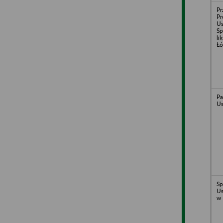
Pr
Pr
U
Sp
li
Łó
Pa
Us
Sp
Us
w 