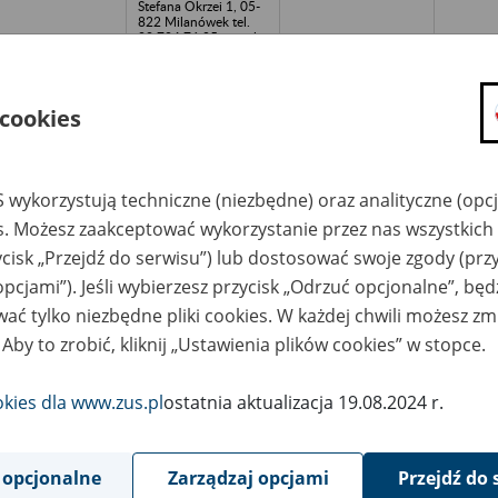
Stefana Okrzei 1, 05-
822 Milanówek tel.
22 724 76 05 e-mail:
apw.milanowek@wars
zawa.archiwa.gov.pl
ojewódzka
Archiwum Państwowe
 cookies
ółdzielnia
w Warszawie
udownictwa
Archiwum
ejskiego w Sieradzu
Dokumentacji
Osobowej i Płacowej
z siedzibą przy ul.
 wykorzystują techniczne (niezbędne) oraz analityczne (opc
Stefana Okrzei 1, 05-
822 Milanówek tel.
es. Możesz zaakceptować wykorzystanie przez nas wszystkich 
22 724 76 05 e-mail:
apw.milanowek@wars
ycisk „Przejdź do serwisu”) lub dostosować swoje zgody (przy
zawa.archiwa.gov.pl
opcjami”). Jeśli wybierzesz przycisk „Odrzuć opcjonalne”, bę
OP-WOOD Spółka z
Archiwum Państwowe
ać tylko niezbędne pliki cookies. W każdej chwili możesz zm
o. w Łodzi w
w Warszawie
kwidacji - Łódź
Archiwum
 Aby to zrobić, kliknij „Ustawienia plików cookies” w stopce.
Dokumentacji
Osobowej i Płacowej
z siedzibą przy ul.
Stefana Okrzei 1, 05-
okies dla www.zus.pl
ostatnia aktualizacja 19.08.2024 r.
822 Milanówek tel.
22 724 76 05 e-mail:
apw.milanowek@wars
zawa.archiwa.gov.pl
 opcjonalne
Zarządzaj opcjami
Przejdź do 
ółdzielnia
Archiwum Państwowe