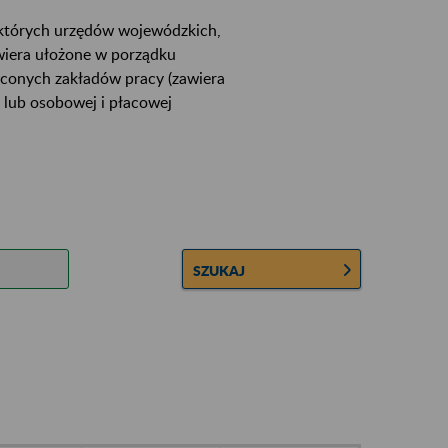
ektórych urzędów wojewódzkich,
wiera ułożone w porządku
łconych zakładów pracy (zawiera
 lub osobowej i płacowej
SZUKAJ