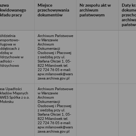
azwa
Miejsce
Nr zespołu akt w
Daty k
likwidowanego
przechowywania
archiwum
dokume
akładu pracy
dokumentów
państwowym
przech
archiw
państw
ółdzielnia
Archiwum Państwowe
ansportowo-
w Warszawie
ługowa w
Archiwum
ddębicach z
Dokumentacji
edzibą w
Osobowej i Płacowej
łdrzychowie w
z siedzibą przy ul.
adłości -
Stefana Okrzei 1, 05-
łdrzychowo
822 Milanówek tel.
22 724 76 05 e-mail:
apw.milanowek@wars
zawa.archiwa.gov.pl
sa Upadłości
Archiwum Państwowe
kładów Mięsnych
w Warszawie
WES Spółka z o.o.
Archiwum
Mokrsku
Dokumentacji
Osobowej i Płacowej
z siedzibą przy ul.
Stefana Okrzei 1, 05-
822 Milanówek tel.
22 724 76 05 e-mail:
apw.milanowek@wars
zawa.archiwa.gov.pl