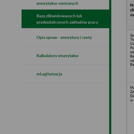
emerytalno-rentowych
N
z
z
Baza zlikwidowanych lub
przekształconych zakładów pracy
Sp
Opis spraw - emerytury i renty
Tr
Us
Po
si
Kalkulatory emerytalne
Ba
up
Ba
mLegitymacja
Ma
Za
DA
w 