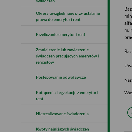
świadczeń
Baz
Okresy uwzględniane przy ustalaniu
min
prawa do emerytur i rent
alf
m.i
Przeliczanie emerytur i rent
pra
Zmniejszenie lub zawieszenie
Baz
świadczeń pracujących emerytów i
rencistów
Uwa
Postępowanie odwoławcze
Naz
Potrącenia i egzekucje z emerytur i
Wsz
rent
Niezrealizowane świadczenia
Kwoty najniższych świadczeń