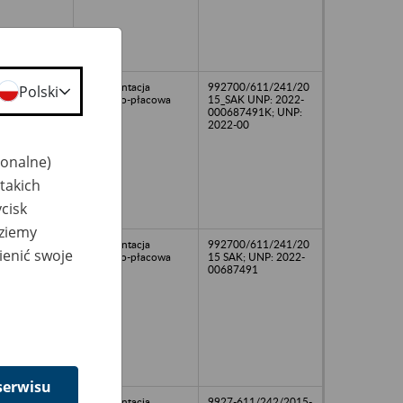
dokumentacja
992700/611/241/20
Polski
osobowo-płacowa
15_SAK UNP: 2022-
000687491K; UNP:
2022-00
jonalne)
takich
cisk
dziemy
dokumentacja
992700/611/241/20
ienić swoje
osobowo-płacowa
15 SAK; UNP: 2022-
00687491
serwisu
dokumentacja
9927-611/242/2015-