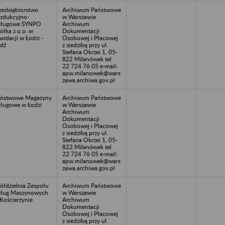
zedsiębiorstwo
Archiwum Państwowe
odukcyjno-
w Warszawie
sługowe SYNPO
Archiwum
ółka z o.o. w
Dokumentacji
kwidacji w Łodzi -
Osobowej i Płacowej
dź
z siedzibą przy ul.
Stefana Okrzei 1, 05-
822 Milanówek tel.
22 724 76 05 e-mail:
apw.milanowek@wars
zawa.archiwa.gov.pl
ństwowe Magazyny
Archiwum Państwowe
ługowe w Łodzi
w Warszawie
Archiwum
Dokumentacji
Osobowej i Płacowej
z siedzibą przy ul.
Stefana Okrzei 1, 05-
822 Milanówek tel.
22 724 76 05 e-mail:
apw.milanowek@wars
zawa.archiwa.gov.pl
ółdzielnia Zespołu
Archiwum Państwowe
ług Maszynowych
w Warszawie
Kościerzynie
Archiwum
Dokumentacji
Osobowej i Płacowej
z siedzibą przy ul.