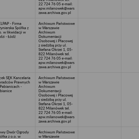
22 724 76 05 e-mail:
apw.milanowek@wars
zawa.archiwa.gov.pl
LPAP - Firma
Archiwum Państwowe
żynierska Spółka z
w Warszawie
o. w likwidacji w
Archiwum
dzi - Łódź
Dokumentacji
Osobowej i Płacowej
z siedzibą przy ul.
Stefana Okrzei 1, 05-
822 Milanówek tel.
22 724 76 05 e-mail:
apw.milanowek@wars
zawa.archiwa.gov.pl
cek SĘK Kancelaria
Archiwum Państwowe
radców Prawnych
w Warszawie
Pabianicach -
Archiwum
bianice
Dokumentacji
Osobowej i Płacowej
z siedzibą przy ul.
Stefana Okrzei 1, 05-
822 Milanówek tel.
22 724 76 05 e-mail:
apw.milanowek@wars
zawa.archiwa.gov.pl
owy Dwór Ogrody
Archiwum Państwowe
ółka z o.o. w
w Warszawie