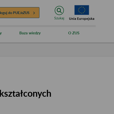
loguj do
PUE/eZUS
Szukaj
y
Baza wiedzy
O ZUS
kształconych