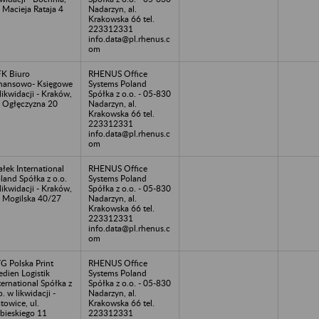
. Macieja Rataja 4
Nadarzyn, al.
Krakowska 66 tel.
223312331
info.data@pl.rhenus.c
om
K Biuro
RHENUS Office
nansowo- Księgowe
Systems Poland
likwidacji - Kraków,
Spółka z o.o. - 05-830
. Ogłęczyzna 20
Nadarzyn, al.
Krakowska 66 tel.
223312331
info.data@pl.rhenus.c
om
łek International
RHENUS Office
land Spółka z o.o.
Systems Poland
likwidacji - Kraków,
Spółka z o.o. - 05-830
. Mogilska 40/27
Nadarzyn, al.
Krakowska 66 tel.
223312331
info.data@pl.rhenus.c
om
G Polska Print
RHENUS Office
dien Logistik
Systems Poland
ternational Spółka z
Spółka z o.o. - 05-830
o. w likwidacji -
Nadarzyn, al.
towice, ul.
Krakowska 66 tel.
bieskiego 11
223312331