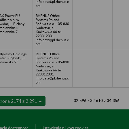
info.data@pl.rhenus.c
om
AX Power EU
RHENUS Office
ółka z o.o. w
Systems Poland
kwidacji - Bielany
Spółka z o.o. - 05-830
ocławskie ul.
Nadarzyn, al.
ocławska 7
Krakowska 66 tel.
223312331
info.data@pl.rhenus.c
om
llyvesey Holdings
RHENUS Office
mted - Rybnik, ul.
Systems Poland
dmiejska 95
Spółka z o.o. - 05-830
Nadarzyn, al.
Krakowska 66 tel.
223312331
info.data@pl.rhenus.c
om
32 596 - 32 610 z 34 356.
trona 2174 z 2 291
acja dostępności
Ustawienia plików cookies