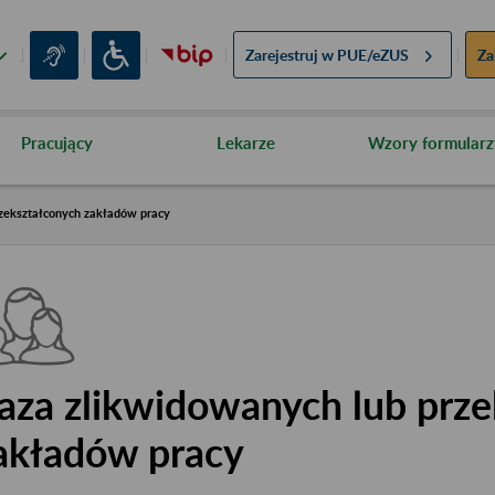
Zarejestruj w
PUE/eZUS
Za
Pracujący
Lekarze
Wzory formularz
zekształconych zakładów pracy
aza zlikwidowanych lub prze
akładów pracy