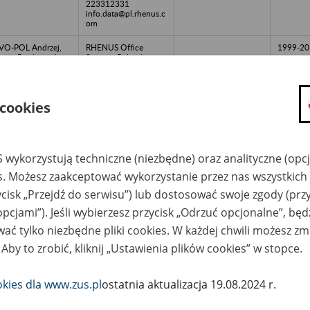
223312331
info.data@pl.rhenus.c
om
VO-POL Andrzej,
RHENUS Office
1999-20
nna Piechowiak
Systems Poland
ółka Jawna w
Spółka z o.o. - 05-830
kwidacji - Warszawa,
Nadarzyn, al.
. Poleczki 23
Krakowska 66 tel.
223312331
 cookies
info.data@pl.rhenus.c
om
talserve Polska
RHENUS Office
ółka z o.o. w
Systems Poland
 wykorzystują techniczne (niezbędne) oraz analityczne (opc
kwidacji - Warszawa,
Spółka z o.o. - 05-830
. Bagno 2A/27
Nadarzyn, al.
es. Możesz zaakceptować wykorzystanie przez nas wszystkich 
Krakowska 66 tel.
223312331
ycisk „Przejdź do serwisu”) lub dostosować swoje zgody (przy
info.data@pl.rhenus.c
om
opcjami”). Jeśli wybierzesz przycisk „Odrzuć opcjonalne”, bę
ać tylko niezbędne pliki cookies. W każdej chwili możesz zm
rmorin Spólka z
RHENUS Office
o. w likwidacji -
Systems Poland
 Aby to zrobić, kliknij „Ustawienia plików cookies” w stopce.
zemęt, ul. Starkowa
Spółka z o.o. - 05-830
0
Nadarzyn, al.
Krakowska 66 tel.
223312331
okies dla www.zus.pl
ostatnia aktualizacja 19.08.2024 r.
info.data@pl.rhenus.c
om