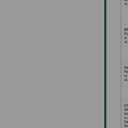
ul
BF
Fi
w 
ul
Ma
Po
w 
ul
ET
Me
In
o.
Ka
So