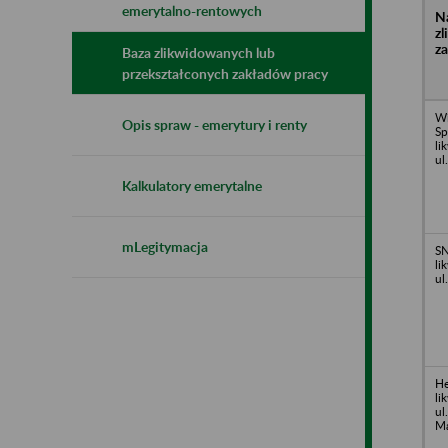
emerytalno-rentowych
N
z
z
Baza zlikwidowanych lub
przekształconych zakładów pracy
Wi
Opis spraw - emerytury i renty
Sp
li
ul
Kalkulatory emerytalne
mLegitymacja
SN
li
ul
He
li
ul
Ma