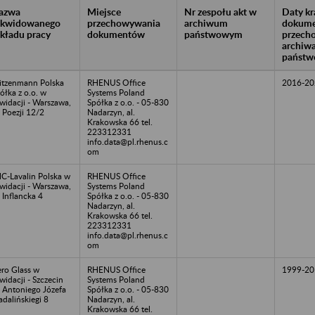
azwa
Miejsce
Nr zespołu akt w
Daty k
likwidowanego
przechowywania
archiwum
dokume
akładu pracy
dokumentów
państwowym
przech
archiw
państw
tzenmann Polska
RHENUS Office
2016-20
ółka z o.o. w
Systems Poland
kwidacji - Warszawa,
Spółka z o.o. - 05-830
. Poezji 12/2
Nadarzyn, al.
Krakowska 66 tel.
223312331
info.data@pl.rhenus.c
om
C-Lavalin Polska w
RHENUS Office
kwidacji - Warszawa,
Systems Poland
. Inflancka 4
Spółka z o.o. - 05-830
Nadarzyn, al.
Krakowska 66 tel.
223312331
info.data@pl.rhenus.c
om
ro Glass w
RHENUS Office
1999-20
kwidacji - Szczecin
Systems Poland
. Antoniego Józefa
Spółka z o.o. - 05-830
dalińskiegi 8
Nadarzyn, al.
Krakowska 66 tel.