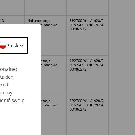
13
dokumentacja
992700/611/1628/2
osobowo-płacowa
015-SAK; UNP: 2024-
00486272
Polski
dokumentacja
992700/611/1628/2
osobowo-płacowa
015-SAK; UNP: 2024-
jonalne)
00486272
takich
cisk
dziemy
ienić swoje
dokumentacja
992700/611/1628/2
osobowo-płacowa
015-SAK; UNP: 2024-
00486272