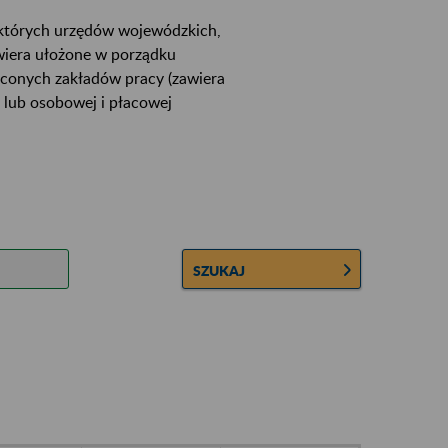
ektórych urzędów wojewódzkich,
wiera ułożone w porządku
łconych zakładów pracy (zawiera
 lub osobowej i płacowej
SZUKAJ