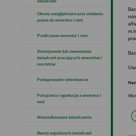
świadczeń
Baz
Okresy uwzględniane przy ustalaniu
min
prawa do emerytur i rent
alf
m.i
Przeliczanie emerytur i rent
pra
Zmniejszenie lub zawieszenie
Baz
świadczeń pracujących emerytów i
rencistów
Uwa
Postępowanie odwoławcze
Naz
Potrącenia i egzekucje z emerytur i
Wsz
rent
Niezrealizowane świadczenia
Kwoty najniższych świadczeń