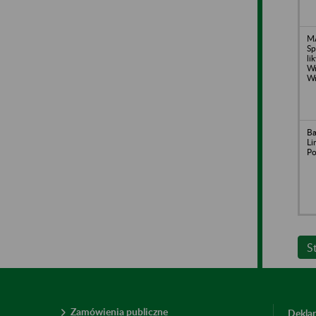
M
Sp
li
Wr
Wr
Ba
Li
Po
S
Zamówienia publiczne
Deklar