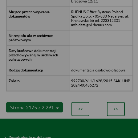
Brzozowa 12/11
RHENUS Office Systems Poland
Spółka z o.o. - 05-830 Nadarzyn, al.
Krakowska 66 tel. 223312331
info.data@pl.rhenus.com
dokumentacja osobowo-płacowa
992700/611/1628/2015-SAK; UNP:
2024-00486272
Strona 2175 z 2 291
<<
>>
Zamówienia publiczne