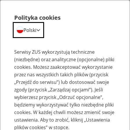
Polityka cookies
Polski
Menu
Szukaj
Serwisy ZUS wykorzystują techniczne
(niezbędne) oraz analityczne (opcjonalne) pliki
cookies. Możesz zaakceptować wykorzystanie
Emerytury
przez nas wszystkich takich plików (przycisk
„Przejdź do serwisu”) lub dostosować swoje
zgody (przycisk „Zarządzaj opcjami”). Jeśli
wybierzesz przycisk „Odrzuć opcjonalne”,
będziemy wykorzystywać tylko niezbędne pliki
Baza zlikwidowanych lub
cookies. W każdej chwili możesz zmienić swoje
przekształconych zakładów pracy
ustawienia. Aby to zrobić, kliknij „Ustawienia
plików cookies” w stopce.