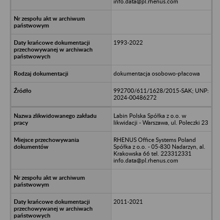
info.data@pl.rhenus.com
1993-2022
dokumentacja osobowo-płacowa
992700/611/1628/2015-SAK; UNP:
2024-00486272
Labin Polska Spółka z o.o. w
likwidacji - Warszawa, ul. Poleczki 23
RHENUS Office Systems Poland
Spółka z o.o. - 05-830 Nadarzyn, al.
Krakowska 66 tel. 223312331
info.data@pl.rhenus.com
2011-2021