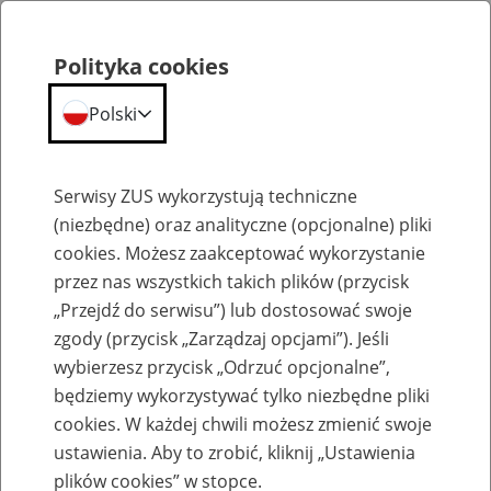
Polityka cookies
Polski
Menu
Szukaj
Serwisy ZUS wykorzystują techniczne
(niezbędne) oraz analityczne (opcjonalne) pliki
cookies. Możesz zaakceptować wykorzystanie
Emerytury
przez nas wszystkich takich plików (przycisk
„Przejdź do serwisu”) lub dostosować swoje
zgody (przycisk „Zarządzaj opcjami”). Jeśli
wybierzesz przycisk „Odrzuć opcjonalne”,
będziemy wykorzystywać tylko niezbędne pliki
Baza zlikwidowanych lub
cookies. W każdej chwili możesz zmienić swoje
przekształconych zakładów pracy
ustawienia. Aby to zrobić, kliknij „Ustawienia
plików cookies” w stopce.