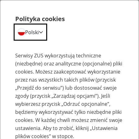
Polityka cookies
Polski
Menu
Szukaj
Serwisy ZUS wykorzystują techniczne
(niezbędne) oraz analityczne (opcjonalne) pliki
cookies. Możesz zaakceptować wykorzystanie
Emerytury
przez nas wszystkich takich plików (przycisk
„Przejdź do serwisu”) lub dostosować swoje
zgody (przycisk „Zarządzaj opcjami”). Jeśli
wybierzesz przycisk „Odrzuć opcjonalne”,
będziemy wykorzystywać tylko niezbędne pliki
Baza zlikwidowanych lub
cookies. W każdej chwili możesz zmienić swoje
przekształconych zakładów pracy
ustawienia. Aby to zrobić, kliknij „Ustawienia
plików cookies” w stopce.