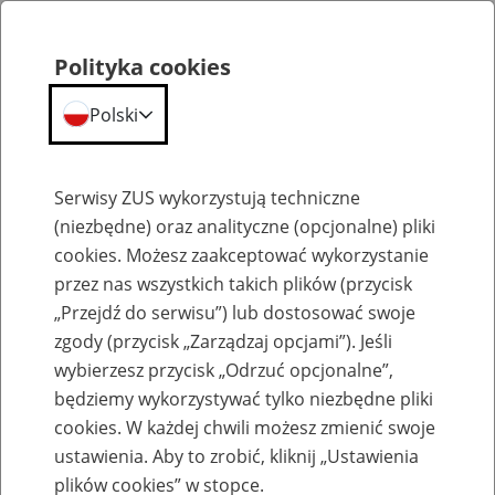
Polityka cookies
Polski
Menu
Szukaj
Serwisy ZUS wykorzystują techniczne
(niezbędne) oraz analityczne (opcjonalne) pliki
cookies. Możesz zaakceptować wykorzystanie
Emerytury
przez nas wszystkich takich plików (przycisk
„Przejdź do serwisu”) lub dostosować swoje
zgody (przycisk „Zarządzaj opcjami”). Jeśli
wybierzesz przycisk „Odrzuć opcjonalne”,
będziemy wykorzystywać tylko niezbędne pliki
Baza zlikwidowanych lub
cookies. W każdej chwili możesz zmienić swoje
przekształconych zakładów pracy
ustawienia. Aby to zrobić, kliknij „Ustawienia
plików cookies” w stopce.