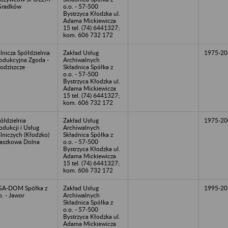
Gradków
o.o. - 57-500
Bystrzyca Kłodzka ul.
Adama Mickiewicza
15 tel. (74) 6441327;
kom. 606 732 172
lnicza Spółdzielnia
Zakład Usług
1975-20
odukcyjna Zgoda -
Archiwalnych
odziszcze
Składnica Spółka z
o.o. - 57-500
Bystrzyca Kłodzka ul.
Adama Mickiewicza
15 tel. (74) 6441327;
kom. 606 732 172
ółdzielnia
Zakład Usług
1975-20
odukcji i Usług
Archiwalnych
lniczych (Kłodzko)
Składnica Spółka z
Jaszkowa Dolna
o.o. - 57-500
Bystrzyca Kłodzka ul.
Adama Mickiewicza
15 tel. (74) 6441327;
kom. 606 732 172
GA-DOM Spółka z
Zakład Usług
1995-20
o. - Jawor
Archiwalnych
Składnica Spółka z
o.o. - 57-500
Bystrzyca Kłodzka ul.
Adama Mickiewicza