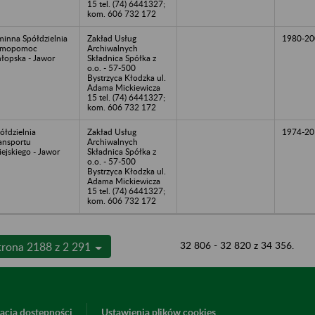
15 tel. (74) 6441327;
kom. 606 732 172
inna Spółdzielnia
Zakład Usług
1980-20
amopomoc
Archiwalnych
łopska - Jawor
Składnica Spółka z
o.o. - 57-500
Bystrzyca Kłodzka ul.
Adama Mickiewicza
15 tel. (74) 6441327;
kom. 606 732 172
ółdzielnia
Zakład Usług
1974-20
ansportu
Archiwalnych
ejskiego - Jawor
Składnica Spółka z
o.o. - 57-500
Bystrzyca Kłodzka ul.
Adama Mickiewicza
15 tel. (74) 6441327;
kom. 606 732 172
32 806 - 32 820 z 34 356.
trona 2188 z 2 291
acja dostępności
Ustawienia plików cookies