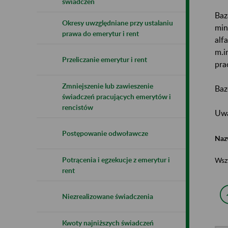
świadczeń
Baz
Okresy uwzględniane przy ustalaniu
min
prawa do emerytur i rent
alf
m.i
Przeliczanie emerytur i rent
pra
Zmniejszenie lub zawieszenie
Baz
świadczeń pracujących emerytów i
rencistów
Uwa
Postępowanie odwoławcze
Naz
Potrącenia i egzekucje z emerytur i
Wsz
rent
Niezrealizowane świadczenia
Kwoty najniższych świadczeń