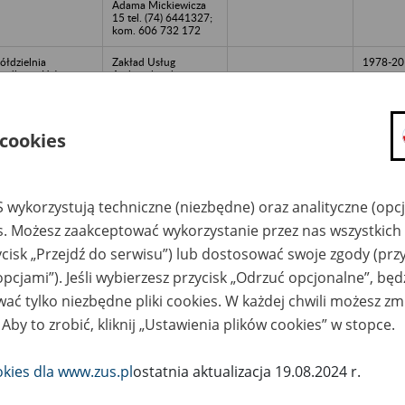
Adama Mickiewicza
15 tel. (74) 6441327;
kom. 606 732 172
ółdzielnia
Zakład Usług
1978-20
andlowo-Usługowa
Archiwalnych
LNIK z siedzibą w
Składnica Spółka z
wym Świętowie -
o.o. - 57-500
uchołazy
Bystrzyca Kłodzka ul.
Adama Mickiewicza
 cookies
15 tel. (74) 6441327;
kom. 606 732 172
ółdzielnia Kółek
Zakład Usług
1972-20
lniczych -
Archiwalnych
 wykorzystują techniczne (niezbędne) oraz analityczne (opc
uchołazy
Składnica Spółka z
o.o. - 57-500
es. Możesz zaakceptować wykorzystanie przez nas wszystkich 
Bystrzyca Kłodzka ul.
Adama Mickiewicza
ycisk „Przejdź do serwisu”) lub dostosować swoje zgody (przy
15 tel. (74) 6441327;
kom. 606 732 172
opcjami”). Jeśli wybierzesz przycisk „Odrzuć opcjonalne”, bę
ać tylko niezbędne pliki cookies. W każdej chwili możesz zm
koła Podstawowa -
Zakład Usług
2004-20
orzanów
Archiwalnych
 Aby to zrobić, kliknij „Ustawienia plików cookies” w stopce.
Składnica Spółka z
o.o. - 57-500
Bystrzyca Kłodzka ul.
Adama Mickiewicza
okies dla www.zus.pl
ostatnia aktualizacja 19.08.2024 r.
15 tel. (74) 6441327;
kom. 606 732 172