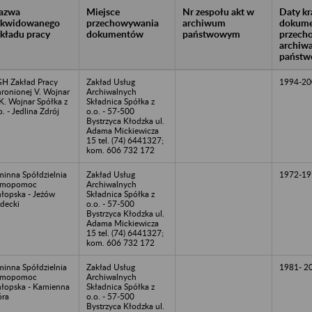
azwa
Miejsce
Nr zespołu akt w
Daty k
likwidowanego
przechowywania
archiwum
dokume
akładu pracy
dokumentów
państwowym
przech
archiw
państw
H Zakład Pracy
Zakład Usług
1994-20
ronionej V. Wojnar
Archiwalnych
K. Wojnar Spółka z
Składnica Spółka z
o. - Jedlina Zdrój
o.o. - 57-500
Bystrzyca Kłodzka ul.
Adama Mickiewicza
15 tel. (74) 6441327;
kom. 606 732 172
inna Spółdzielnia
Zakład Usług
1972-19
amopomoc
Archiwalnych
łopska - Jeżów
Składnica Spółka z
decki
o.o. - 57-500
Bystrzyca Kłodzka ul.
Adama Mickiewicza
15 tel. (74) 6441327;
kom. 606 732 172
inna Spółdzielnia
Zakład Usług
1981- 2
amopomoc
Archiwalnych
łopska - Kamienna
Składnica Spółka z
ra
o.o. - 57-500
Bystrzyca Kłodzka ul.