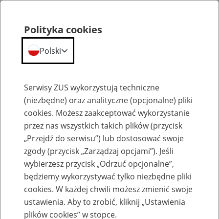
Polityka cookies
Polski
Menu
Szukaj
Serwisy ZUS wykorzystują techniczne
(niezbędne) oraz analityczne (opcjonalne) pliki
cookies. Możesz zaakceptować wykorzystanie
Emerytury
przez nas wszystkich takich plików (przycisk
„Przejdź do serwisu”) lub dostosować swoje
zgody (przycisk „Zarządzaj opcjami”). Jeśli
wybierzesz przycisk „Odrzuć opcjonalne”,
będziemy wykorzystywać tylko niezbędne pliki
Baza zlikwidowanych lub
cookies. W każdej chwili możesz zmienić swoje
przekształconych zakładów pracy
ustawienia. Aby to zrobić, kliknij „Ustawienia
plików cookies” w stopce.