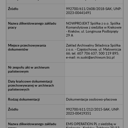
992700/611/2608/2018-SAK; UNP:
2023-00441491
NOWPROJEKT Spółka z o.o. Spólka
Komandytowa z siedziba w Krakowie
- Kraków, ul. Longinusa Podbipięty
29 A
Zakład Archiwalny Składnica Spółka
z o.o. - Częstochowa, ul. Malownicza
66; tel. 607 706 637; 500 119 895;
e-mail: m.suski@archiwum.biz.pl
Dokumentacja osobowo-płacowa
992700/611/212/2015-SAK; UNP:
2023-00419351
EMS OPERATION PL z siedzibą w
Krakowie - Kraków, Zabłocie 25/13