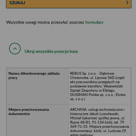
SZUKAJ
Wszystkie uwagi można przesyłać poprzez
formularz
Ukryj wszystkie pozycje bazy
REBUS Sp. z o.o. - Dąbrowa
Chotomska, ul. Lipowa 36D (część
akt pracowników przejętych na
podstawie transferu: Wojewódzki
Szpital Zespolony w Elblagu;
DUSSMAN Polska sp. z o.o.; Elotex
sp. z o.o.)
ARCHIVIA -usługi archiwistyczne i
historyczne Jakub Lutosławski,
Michał Łakomiec spółka jawna, ul.
Rojna 48/81, 91-134 Łódź, tel. 79
369-71-53. Miejsce przechowywania
dokumentacji: Łódź, ul. Ludowa 29,
adres mailowy: