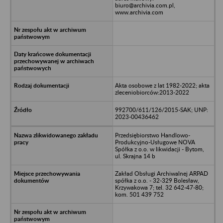
biuro@archivia.com.pl,
www.archivia.com
Akta osobowe z lat 1982-2022; akta
zleceniobiorców:2013-2022
992700/611/126/2015-SAK; UNP:
2023-00436462
Przedsiębiorstwo Handlowo-
Produkcyjno-Usługowe NOVA
Spółka z o.o. w likwidacji - Bytom,
ul. Skrajna 14 b
Zakład Obsługi Archiwalnej ARPAD
spółka z o.o. - 32-329 Bolesław,
Krzywakowa 7; tel. 32 642-47-80;
kom. 501 439 752