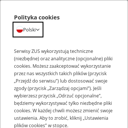
Polityka cookies
Polski
Menu
Szukaj
Serwisy ZUS wykorzystują techniczne
(niezbędne) oraz analityczne (opcjonalne) pliki
cookies. Możesz zaakceptować wykorzystanie
Emerytury
przez nas wszystkich takich plików (przycisk
„Przejdź do serwisu”) lub dostosować swoje
zgody (przycisk „Zarządzaj opcjami”). Jeśli
wybierzesz przycisk „Odrzuć opcjonalne”,
będziemy wykorzystywać tylko niezbędne pliki
Baza zlikwidowanych lub
cookies. W każdej chwili możesz zmienić swoje
przekształconych zakładów pracy
ustawienia. Aby to zrobić, kliknij „Ustawienia
plików cookies” w stopce.