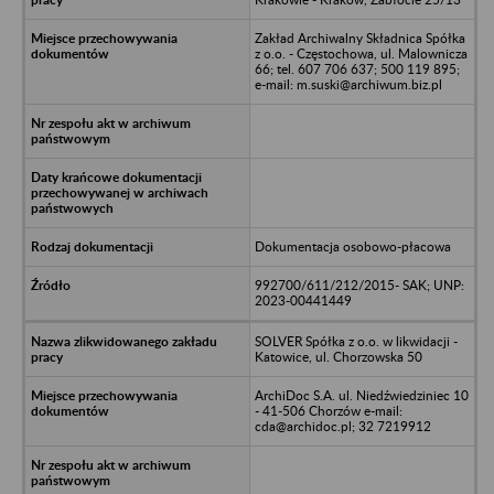
Zakład Archiwalny Składnica Spółka
z o.o. - Częstochowa, ul. Malownicza
66; tel. 607 706 637; 500 119 895;
e-mail: m.suski@archiwum.biz.pl
Dokumentacja osobowo-płacowa
992700/611/212/2015- SAK; UNP:
2023-00441449
SOLVER Spółka z o.o. w likwidacji -
Katowice, ul. Chorzowska 50
ArchiDoc S.A. ul. Niedźwiedziniec 10
- 41-506 Chorzów e-mail:
cda@archidoc.pl; 32 7219912