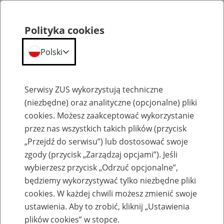
Polityka cookies
Polski
Menu
Szukaj
Serwisy ZUS wykorzystują techniczne
(niezbędne) oraz analityczne (opcjonalne) pliki
cookies. Możesz zaakceptować wykorzystanie
Emerytury
przez nas wszystkich takich plików (przycisk
„Przejdź do serwisu”) lub dostosować swoje
zgody (przycisk „Zarządzaj opcjami”). Jeśli
wybierzesz przycisk „Odrzuć opcjonalne”,
będziemy wykorzystywać tylko niezbędne pliki
Baza zlikwidowanych lub
cookies. W każdej chwili możesz zmienić swoje
przekształconych zakładów pracy
ustawienia. Aby to zrobić, kliknij „Ustawienia
plików cookies” w stopce.