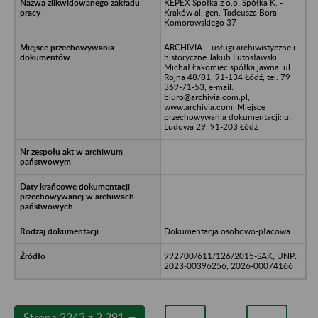
KEPEX Spółka z o.o. Spółka K. -
Kraków al. gen. Tadeusza Bora
Komorowskiego 37
ARCHIVIA – usługi archiwistyczne i
historyczne Jakub Lutosławski,
Michał Łakomiec spółka jawna, ul.
Rojna 48/81, 91-134 Łódź, tel. 79
369-71-53, e-mail:
biuro@archivia.com.pl,
www.archivia.com. Miejsce
przechowywania dokumentacji: ul.
Ludowa 29, 91-203 Łódź
Dokumentacja osobowo-płacowa
992700/611/126/2015-SAK; UNP:
2023-00396256, 2026-00074166
Strona 2243 z 2 291