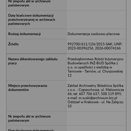
Dokumentacja osobowo-płacowa
992700/611/126/2015-SAK; UNP:
2023-00396256, 2026-00074166
Przedsiębiorstwo Robót Inżynieryjno
Budowlanych INŻ-BUD Spółka z
o.o. w upadłości z siedzibą w
Tarnowie - Tarnów, ul. Chyszowskiej
12
Zakład Archiwalny Składnica Spółka
z o.o. - Częstochowa, ul. Malownicza
66; tel. 607 706 637; 500 119 895;
e-mail: m.suski@archiwum.biz.pl
Oddział w Krakowie - ul. Na Załęczu
10