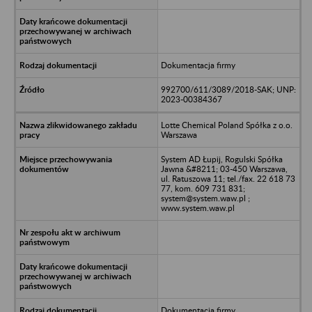
Dokumentacja firmy
992700/611/3089/2018-SAK; UNP:
2023-00384367
Lotte Chemical Poland Spółka z o.o.
Warszawa
System AD Łupij, Rogulski Spółka
Jawna &#8211; 03-450 Warszawa,
ul. Ratuszowa 11; tel./fax. 22 618 73
77, kom. 609 731 831;
system@system.waw.pl ;
www.system.waw.pl
Dokumentacja firmy