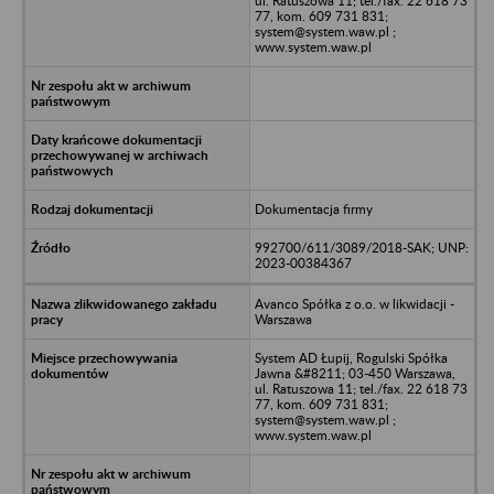
ul. Ratuszowa 11; tel./fax. 22 618 73
77, kom. 609 731 831;
system@system.waw.pl ;
www.system.waw.pl
Dokumentacja firmy
992700/611/3089/2018-SAK; UNP:
2023-00384367
Avanco Spółka z o.o. w likwidacji -
Warszawa
System AD Łupij, Rogulski Spółka
Jawna &#8211; 03-450 Warszawa,
ul. Ratuszowa 11; tel./fax. 22 618 73
77, kom. 609 731 831;
system@system.waw.pl ;
www.system.waw.pl