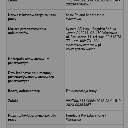
992700/611/3089/2018-SAK; UNP:
2023-00384367
Sasol Poland Spółka z o.o.-
Warszawa
System AD Łupij, Rogulski Spółka
Jawna &#8211; 03-450 Warszawa,
ul. Ratuszowa 11; tel./fax. 22 618 73
77, kom. 609 731 831;
system@system.waw.pl ;
www.system.waw.pl
Dokumentacja firmy
992700/611/3089/2018-SAK; UNP:
2023-00384367
Fundacja Pro Educatione -
Warszawa