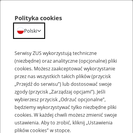
Polityka cookies
Polski
Menu
Szukaj
Serwisy ZUS wykorzystują techniczne
(niezbędne) oraz analityczne (opcjonalne) pliki
cookies. Możesz zaakceptować wykorzystanie
Emerytury
przez nas wszystkich takich plików (przycisk
„Przejdź do serwisu”) lub dostosować swoje
zgody (przycisk „Zarządzaj opcjami”). Jeśli
wybierzesz przycisk „Odrzuć opcjonalne”,
będziemy wykorzystywać tylko niezbędne pliki
Baza zlikwidowanych lub
cookies. W każdej chwili możesz zmienić swoje
przekształconych zakładów pracy
ustawienia. Aby to zrobić, kliknij „Ustawienia
plików cookies” w stopce.