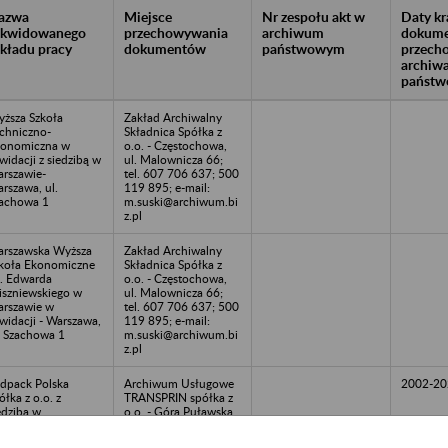
azwa
Miejsce
Nr zespołu akt w
Daty k
likwidowanego
przechowywania
archiwum
dokume
akładu pracy
dokumentów
państwowym
przech
archiw
państw
ższa Szkoła
Zakład Archiwalny
chniczno-
Składnica Spółka z
onomiczna w
o.o. - Częstochowa,
kwidacji z siedzibą w
ul. Malownicza 66;
rszawie-
tel. 607 706 637; 500
rszawa, ul.
119 895; e-mail:
achowa 1
m.suski@archiwum.bi
z.pl
rszawska Wyższa
Zakład Archiwalny
koła Ekonomiczne
Składnica Spółka z
. Edwarda
o.o. - Częstochowa,
szniewskiego w
ul. Malownicza 66;
rszawie w
tel. 607 706 637; 500
kwidacji - Warszawa,
119 895; e-mail:
. Szachowa 1
m.suski@archiwum.bi
z.pl
dpack Polska
Archiwum Usługowe
2002-20
ółka z o.o. z
TRANSPRIN spółka z
edzibą w
o.o. - Góra Puławska,
towicach -
tel. 81 880 50 04; e-
towice, ul. Ceglana
mail: