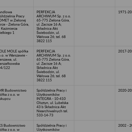
andlowa
PERFEKCJA
1971-20
ółdzielnia Pracy
ARCHIWUM Sp. z o.o.
MET w Zielonej
65-775 Zielona Góra,
rze - Zielona Góra,
ul. Zacisze 16 A;
. Kazimierza
Składnica Akt
elkiego 1
Świebodzin, ul.
Wałowa 26; tel. 68
3822 115
OLE MOLE spółka
PERFEKCJA
2017-20
o.o. w Warszawie -
ARCHIWUM Sp. z o.o.
rszawa, ul.
65-775 Zielona Góra,
rszałkowska
ul. Zacisze 16 A;
04/122
Składnica Akt
Świebodzin, ul.
Wałowa 26; tel. 68
3822 115
MR Budownictwo
Spółdzielnia Pracy i
2020-20
ółka z o.o. w
Użytkowników
skupcu
INTEGRA - 10-410
Olsztyn, ul. Lubelska
43 b Składnica Akt
Niearchiwalnych tel.
533-14-73
KS Budownictwo
Spółdzielnia Pracy i
2002 - 
ółka z o.o. w
Użytkowników