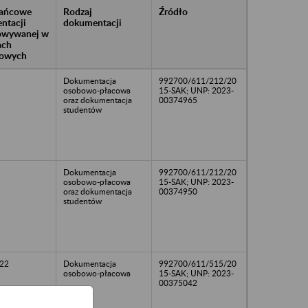
rańcowe
Rodzaj
Źródło
ntacji
dokumentacji
owywanej w
ach
owych
Dokumentacja
992700/611/212/20
osobowo-płacowa
15-SAK; UNP: 2023-
oraz dokumentacja
00374965
studentów
Dokumentacja
992700/611/212/20
osobowo-płacowa
15-SAK; UNP: 2023-
oraz dokumentacja
00374950
studentów
22
Dokumentacja
992700/611/515/20
osobowo-płacowa
15-SAK; UNP: 2023-
00375042