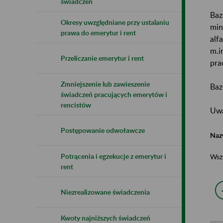
świadczeń
Baz
Okresy uwzględniane przy ustalaniu
min
prawa do emerytur i rent
alf
m.i
Przeliczanie emerytur i rent
pra
Zmniejszenie lub zawieszenie
Baz
świadczeń pracujących emerytów i
rencistów
Uwa
Postępowanie odwoławcze
Naz
Potrącenia i egzekucje z emerytur i
Wsz
rent
Niezrealizowane świadczenia
Kwoty najniższych świadczeń