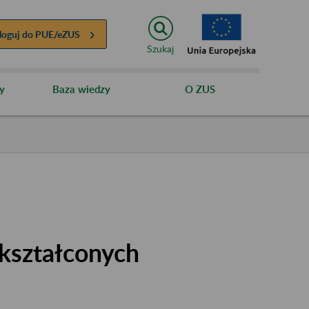
loguj do
PUE/eZUS
Szukaj
y
Baza wiedzy
O ZUS
kształconych