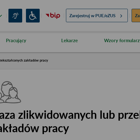
Zarejestruj w
PUE/eZUS
Za
Pracujący
Lekarze
Wzory formularz
zekształconych zakładów pracy
aza zlikwidowanych lub prze
akładów pracy