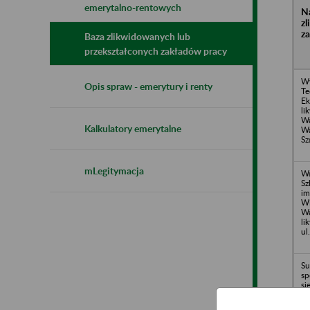
emerytalno-rentowych
N
z
z
Baza zlikwidowanych lub
przekształconych zakładów pracy
Wy
Opis spraw - emerytury i renty
Te
Ek
li
Wa
Kalkulatory emerytalne
Wa
Sz
mLegitymacja
Wa
Sz
im
Wi
Wa
li
ul
Su
sp
si
Ka
Ka