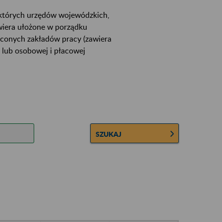
ektórych urzędów wojewódzkich,
wiera ułożone w porządku
łconych zakładów pracy (zawiera
 lub osobowej i płacowej
SZUKAJ