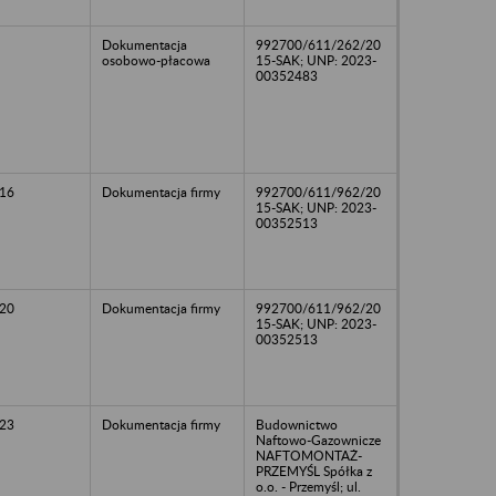
Dokumentacja
992700/611/262/20
osobowo-płacowa
15-SAK; UNP: 2023-
00352483
16
Dokumentacja firmy
992700/611/962/20
15-SAK; UNP: 2023-
00352513
20
Dokumentacja firmy
992700/611/962/20
15-SAK; UNP: 2023-
00352513
23
Dokumentacja firmy
Budownictwo
Naftowo-Gazownicze
NAFTOMONTAŻ-
PRZEMYŚL Spółka z
o.o. - Przemyśl; ul.