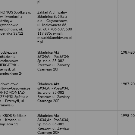
pl
RONOS Spółka z o.
Zakład Archiwalny
 w likwodacji z
Składnica Spółka z
edzibą w
o.o. - Częstochowa,
ęstochowie -
ul. Malownicza 66;
ęstochowa, ul.
tel. 607 706 637; 500
pernika 33/12
119 895; e-mail:
m.suski@archiwum.bi
z.pl
odzieżowa
Składnica Akt
1987-20
ółdzielnia
&#34;Ar - Pos&#34;
eszkaniowa
Sp. z o.o. 35-082
NERGETYK -
Rzeszów, ul. Zawiszy
zemyśl, ul.
Czarnego 20F
arnieckiego 2-
udownictwo
Składnica Akt
1987-20
ftowo-Gazownicze
&#34;Ar - Pos&#34;
AFTOMONTAŻ-
Sp. z o.o. 35-082
ZEMYŚL Spółka z
Rzeszów, ul. Zawiszy
o. - Przemyśl; ul.
Czarnego 20F
rniowa 8
IKROS Spółka z
Składnica Akt
1998-20
o. - Krosno, ul.
&#34;Ar - Pos&#34;
siąclecia 11
Sp. z o.o. 35-082
Rzeszów, ul. Zawiszy
Czarnego 20F