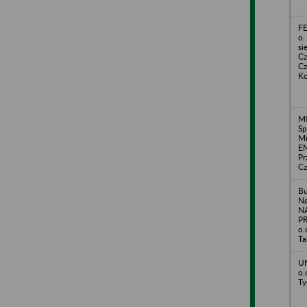
FE
o.
si
Cz
Cz
Ko
Mł
Sp
Mi
E
Pr
Cz
B
Na
N
PR
o.
Ta
UN
o.
Ty