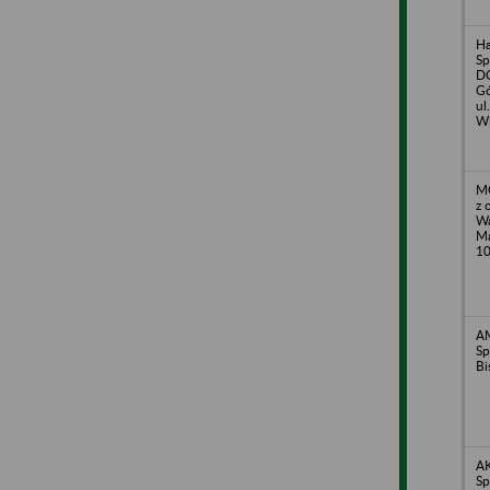
H
Sp
DO
Gó
ul
Wi
M
z 
Wa
Ma
1
A
Sp
Bi
A
Sp