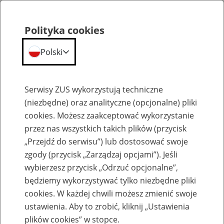
Polityka cookies
Polski
Menu
Szukaj
Serwisy ZUS wykorzystują techniczne
(niezbędne) oraz analityczne (opcjonalne) pliki
cookies. Możesz zaakceptować wykorzystanie
Emerytury
przez nas wszystkich takich plików (przycisk
„Przejdź do serwisu”) lub dostosować swoje
zgody (przycisk „Zarządzaj opcjami”). Jeśli
wybierzesz przycisk „Odrzuć opcjonalne”,
będziemy wykorzystywać tylko niezbędne pliki
Baza zlikwidowanych lub
cookies. W każdej chwili możesz zmienić swoje
przekształconych zakładów pracy
ustawienia. Aby to zrobić, kliknij „Ustawienia
plików cookies” w stopce.