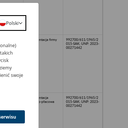
Polski
Dokumentacja firmy
992700/611/1965/2
015-SAK; UNP: 2023-
jonalne)
00271442
takich
cisk
dziemy
ienić swoje
Dokumentacja
992700/611/1965/2
osobowo-płacowa
015-SAK; UNP: 2023-
00271442
serwisu