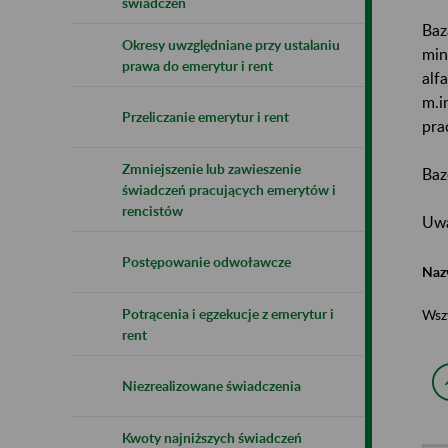
świadczeń
Baz
Okresy uwzględniane przy ustalaniu
min
prawa do emerytur i rent
alf
m.i
Przeliczanie emerytur i rent
pra
Zmniejszenie lub zawieszenie
Baz
świadczeń pracujących emerytów i
rencistów
Uwa
Postępowanie odwoławcze
Naz
Potrącenia i egzekucje z emerytur i
Wsz
rent
Niezrealizowane świadczenia
Kwoty najniższych świadczeń