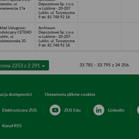
Rzeszów, ul.
Depozytowe Sp. z o.o.
nasiewicza 17a
w Lublinie - 20-207
Lublin, ul. Turystyczna
9 tel. 81 748 92 18
kład Usługowo-
Archiwum
odukcyjny CETEKO
Depozytowe Sp. z o.o.
Lublin, ul.
w Lublinie - 20-207
ubieszowska 20
Lublin, ul. Turystyczna
9 tel. 81 748 92 18
33 781 - 33 795 z 34 356.
trona 2253 z 2 291
acja dostępności
Ustawienia plików cookies
Elektroniczny ZUS
ZUS Edu
Linkedin
Kanał RSS