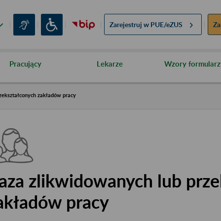
Zarejestruj w
PUE/eZUS
Za
Pracujący
Lekarze
Wzory formularz
zekształconych zakładów pracy
aza zlikwidowanych lub prze
akładów pracy