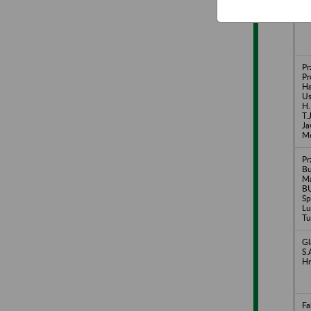
Pr
Pr
Ha
Us
H.
T.
Ja
Me
Pr
Bu
M
B
Sp
Lu
Tu
Gl
S.
Hr
Fa