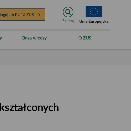
loguj do
PUE/eZUS
Szukaj
y
Baza wiedzy
O ZUS
kształconych