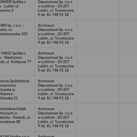
NKER Spółka z
Depozytowe Sp. z o.o.
o. -Lublin ul.
w Lublinie - 20-207
ezerów 3
Lublin, ul. Turystyczna
9 tel. 81 748 92 18
RNI Sp. z o.o. -
Archiwum
ełm, ul.
Depozytowe Sp. z o.o.
ubieszowska 102
w Lublinie - 20-207
Lublin, ul. Turystyczna
9 tel. 81 748 92 18
 MASZ Spółka z
Archiwum
o.- Niedrzwica
Depozytowe Sp. z o.o.
ża, ul. Kolejowa 77
w Lublinie - 20-207
Lublin, ul. Turystyczna
9 tel. 81 748 92 18
inna Spółdzielnia
Archiwum
amopomoc
Depozytowe Sp. z o.o.
łopska w
w Lublinie - 20-207
łkiewce -
Lublin, ul. Turystyczna
łkiewka 22
9 tel. 81 748 92 18
ółdzielnia Kółek
Archiwum
lniczych w
Depozytowe Sp. z o.o.
aśniku - Kraśnik, ul.
w Lublinie - 20-207
bwodowa 38
Lublin, ul. Turystyczna
9 tel. 81 748 92 18
KUM Spółka z o.o.
Archiwum