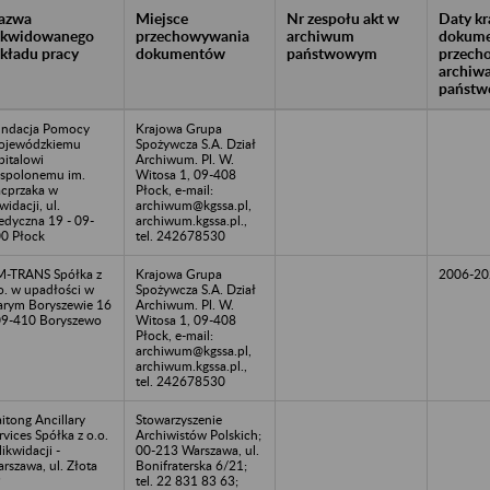
azwa
Miejsce
Nr zespołu akt w
Daty k
likwidowanego
przechowywania
archiwum
dokume
akładu pracy
dokumentów
państwowym
przech
archiw
państw
ndacja Pomocy
Krajowa Grupa
ojewódzkiemu
Spożywcza S.A. Dział
pitalowi
Archiwum. Pl. W.
spolonemu im.
Witosa 1, 09-408
cprzaka w
Płock, e-mail:
kwidacji, ul.
archiwum@kgssa.pl,
dyczna 19 - 09-
archiwum.kgssa.pl.,
0 Płock
tel. 242678530
-TRANS Spółka z
Krajowa Grupa
2006-20
o. w upadłości w
Spożywcza S.A. Dział
arym Boryszewie 16
Archiwum. Pl. W.
09-410 Boryszewo
Witosa 1, 09-408
Płock, e-mail:
archiwum@kgssa.pl,
archiwum.kgssa.pl.,
tel. 242678530
itong Ancillary
Stowarzyszenie
rvices Spółka z o.o.
Archiwistów Polskich;
likwidacji -
00-213 Warszawa, ul.
rszawa, ul. Złota
Bonifraterska 6/21;
9
tel. 22 831 83 63;