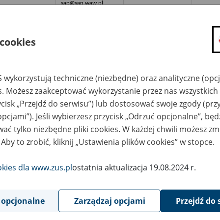
sap@sap.waw.pl
(miejsce
przechowywania
dokumentacji: ul.
Łubińska 3c, 05-532
Łubna,
 cookies
archiwum@sap.waw.p
l
ndacja Wyższego
Stowarzyszenie
minarium
Archiwistów Polskich;
 wykorzystują techniczne (niezbędne) oraz analityczne (opc
uchownego w
00-213 Warszawa, ul.
elcach UNITA im.
Bonifraterska 6/21;
es. Możesz zaakceptować wykorzystanie przez nas wszystkich 
na Pawła II w
tel. 22 831 83 63;
ycisk „Przejdź do serwisu”) lub dostosować swoje zgody (przy
kwidacji - Kielce, ul.
sap@sap.waw.pl
na Pawła II 7
(miejsce
opcjami”). Jeśli wybierzesz przycisk „Odrzuć opcjonalne”, bę
przechowywania
dokumentacji: ul.
ać tylko niezbędne pliki cookies. W każdej chwili możesz zm
Łubińska 3c, 05-532
Łubna,
 Aby to zrobić, kliknij „Ustawienia plików cookies” w stopce.
archiwum@sap.waw.p
l
okies dla www.zus.pl
ostatnia aktualizacja 19.08.2024 r.
X Management
Stowarzyszenie
rvices Sp. z o.o.
Archiwistów Polskich;
óżna Development
00-213 Warszawa, ul.
A w likwidacji -
Bonifraterska 6/21;
rszawa, ul. Próżna
tel. 22 831 83 63;
 opcjonalne
Zarządzaj opcjami
Przejdź do 
sap@sap.waw.pl
(miejsce
przechowywania