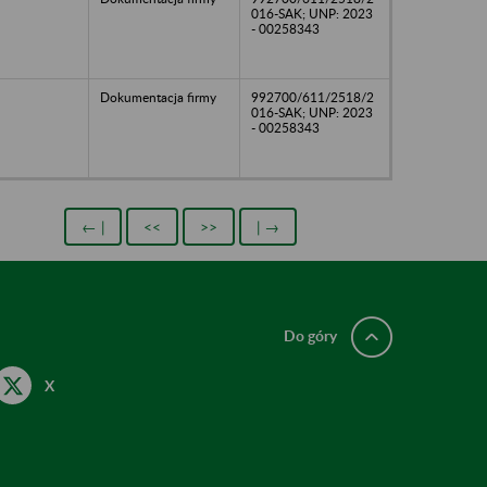
016-SAK; UNP: 2023
- 00258343
Dokumentacja firmy
992700/611/2518/2
016-SAK; UNP: 2023
- 00258343
← |
<<
>>
| →
Do góry
X