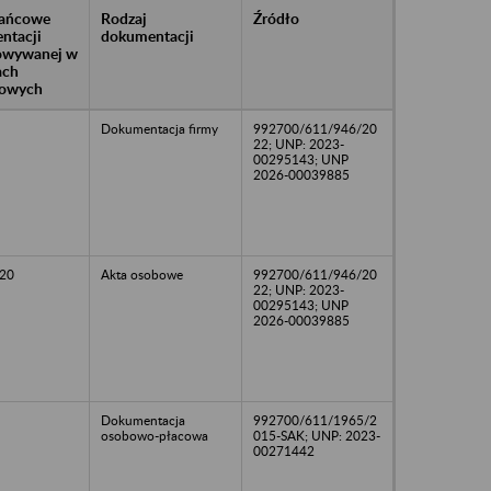
rańcowe
Rodzaj
Źródło
ntacji
dokumentacji
owywanej w
ach
owych
Dokumentacja firmy
992700/611/946/20
22; UNP: 2023-
00295143; UNP
2026-00039885
20
Akta osobowe
992700/611/946/20
22; UNP: 2023-
00295143; UNP
2026-00039885
Dokumentacja
992700/611/1965/2
osobowo-płacowa
015-SAK; UNP: 2023-
00271442