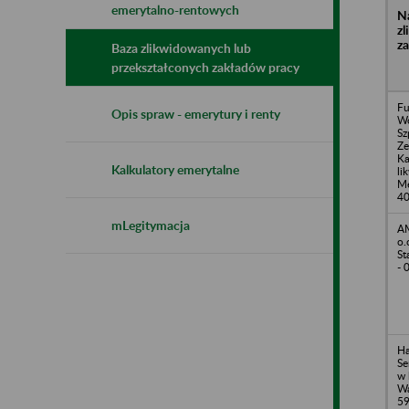
emerytalno-rentowych
N
z
z
Baza zlikwidowanych lub
przekształconych zakładów pracy
Fu
Opis spraw - emerytury i renty
W
Sz
Ze
Ka
Kalkulatory emerytalne
li
Me
40
mLegitymacja
AM
o.
St
- 
Ha
Se
w 
Wa
5