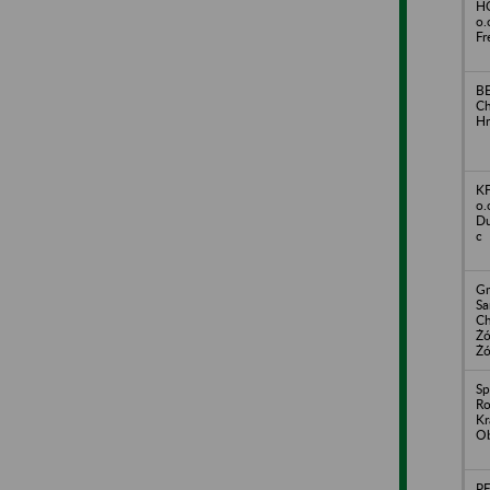
HO
o.
Fr
BE
Ch
Hr
KF
o.
Du
c
Gm
S
Ch
Żó
Żó
Sp
Ro
Kr
O
PE