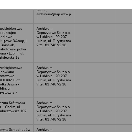
dokumentacji: ul.
Łubińska 3c, 05-532
Łubna,
archiwum@sap.waw.p
l
zedsiębiorstwo
Archiwum
odukcujno-
Depozytowe Sp. z o.o.
ndlowe -
w Lublinie - 20-207
ługowe B&amp;J
Lublin, ul. Turystyczna
 Borysiak;
9 tel. 81 748 92 18
Jahołowski półka
wna - Lublin, ul.
łgiewska 18
zedsiębiorstwo
Archiwum
dowlano-
Depozytowe Sp. z o.o.
antażowe
w Lublinie - 20-207
UDEXIM Bicz
Lublin, ul. Turystyczna
ólka Jawna -
9 tel. 81 748 92 18
blin, ul.
rystyczna 7
azura Krółewska
Archiwum
A. - Chełm, ul.
Depozytowe Sp. z o.o.
ubieszowska 102
w Lublinie - 20-207
Lublin, ul. Turystyczna
9 tel. 81 748 92 18
bryka Samochodów
Archiwum