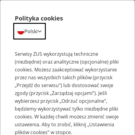
Polityka cookies
Polski
Menu
Szukaj
Serwisy ZUS wykorzystują techniczne
(niezbędne) oraz analityczne (opcjonalne) pliki
cookies. Możesz zaakceptować wykorzystanie
Emerytury
przez nas wszystkich takich plików (przycisk
„Przejdź do serwisu”) lub dostosować swoje
zgody (przycisk „Zarządzaj opcjami”). Jeśli
wybierzesz przycisk „Odrzuć opcjonalne”,
będziemy wykorzystywać tylko niezbędne pliki
Baza zlikwidowanych lub
cookies. W każdej chwili możesz zmienić swoje
przekształconych zakładów pracy
ustawienia. Aby to zrobić, kliknij „Ustawienia
plików cookies” w stopce.