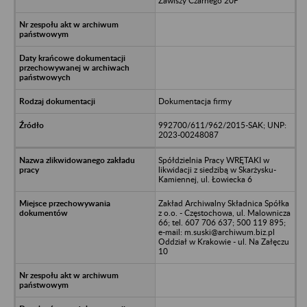
Zawiszy Czarnego 20F
Dokumentacja firmy
992700/611/962/2015-SAK; UNP:
2023-00248087
Spółdzielnia Pracy WRĘTAKI w
likwidacji z siedzibą w Skarżysku-
Kamiennej, ul. Łowiecka 6
Zakład Archiwalny Składnica Spółka
z o.o. - Częstochowa, ul. Malownicza
66; tel. 607 706 637; 500 119 895;
e-mail: m.suski@archiwum.biz.pl
Oddział w Krakowie - ul. Na Załęczu
10