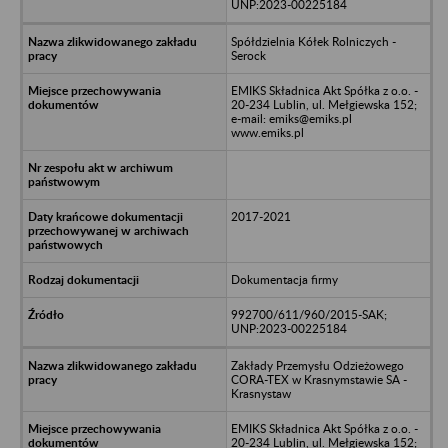
UNP:2023-00225184
Spółdzielnia Kółek Rolniczych -
Serock
EMIKS Składnica Akt Spółka z o.o. -
20-234 Lublin, ul. Mełgiewska 152;
e-mail: emiks@emiks.pl
www.emiks.pl
2017-2021
Dokumentacja firmy
992700/611/960/2015-SAK;
UNP:2023-00225184
Zakłady Przemysłu Odzieżowego
CORA-TEX w Krasnymstawie SA -
Krasnystaw
EMIKS Składnica Akt Spółka z o.o. -
20-234 Lublin, ul. Mełgiewska 152;