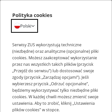
Polityka cookies
Polski
Menu
Szukaj
Serwisy ZUS wykorzystują techniczne
(niezbędne) oraz analityczne (opcjonalne) pliki
cookies. Możesz zaakceptować wykorzystanie
Emerytury
przez nas wszystkich takich plików (przycisk
„Przejdź do serwisu”) lub dostosować swoje
zgody (przycisk „Zarządzaj opcjami”). Jeśli
wybierzesz przycisk „Odrzuć opcjonalne”,
będziemy wykorzystywać tylko niezbędne pliki
Baza zlikwidowanych lub
cookies. W każdej chwili możesz zmienić swoje
przekształconych zakładów pracy
ustawienia. Aby to zrobić, kliknij „Ustawienia
plików cookies” w stopce.