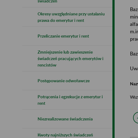
świadczeń
Baz
Okresy uwzględniane przy ustalaniu
min
prawa do emerytur i rent
alf
m.i
Przeliczanie emerytur i rent
pra
Zmniejszenie lub zawieszenie
Baz
świadczeń pracujących emerytów i
rencistów
Uwa
Postępowanie odwoławcze
Naz
Potrącenia i egzekucje z emerytur i
Wsz
rent
Niezrealizowane świadczenia
Kwoty najniższych świadczeń