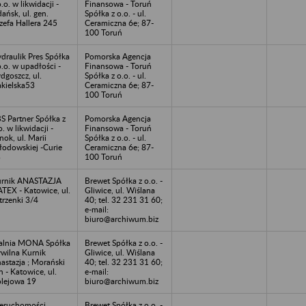
o.o. w likwidacji -
Finansowa - Toruń
ańsk, ul. gen.
Spółka z o.o. - ul.
zefa Hallera 245
Ceramiczna 6e; 87-
100 Toruń
draulik Pres Spółka
Pomorska Agencja
o.o. w upadłości -
Finansowa - Toruń
dgoszcz, ul.
Spółka z o.o. - ul.
kielska53
Ceramiczna 6e; 87-
100 Toruń
S Partner Spółka z
Pomorska Agencja
o. w likwidacji -
Finansowa - Toruń
nok, ul. Marii
Spółka z o.o. - ul.
łodowskiej -Curie
Ceramiczna 6e; 87-
3
100 Toruń
rnik ANASTAZJA
Brewet Spółka z o.o. -
TEX - Katowice, ul.
Gliwice, ul. Wiślana
trzenki 3/4
40; tel. 32 231 31 60;
e-mail:
biuro@archiwum.biz
alnia MONA Spółka
Brewet Spółka z o.o. -
wilna Kurnik
Gliwice, ul. Wiślana
astazja ; Morański
40; tel. 32 231 31 60;
n - Katowice, ul.
e-mail:
lejowa 19
biuro@archiwum.biz
eruchomości
Brewet Spółka z o.o. -