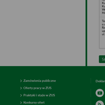
Ku
Ku
Wr
Ma
Te
o.
Rz
up
ul
S
Zamówienia publiczne
Deklar
Oferty pracy w ZUS
Praktyki i staże w ZUS
Konkursy ofert