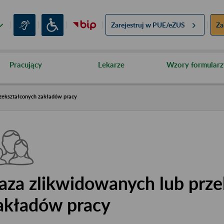
Zarejestruj w
PUE/eZUS
Za
Pracujący
Lekarze
Wzory formularz
zekształconych zakładów pracy
aza zlikwidowanych lub prze
akładów pracy