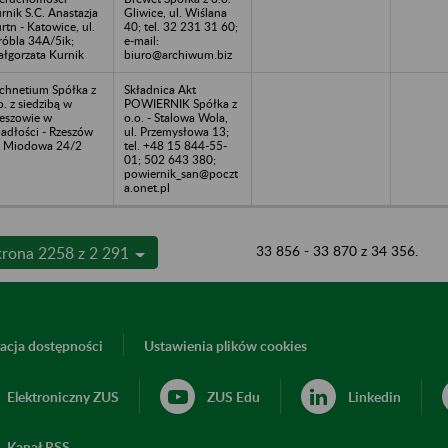
rnik S.C. Anastazja
Gliwice, ul. Wiślana
rtn - Katowice, ul.
40; tel. 32 231 31 60;
óbla 34A/5ik;
e-mail:
łgorzata Kurnik
biuro@archiwum.biz
chnetium Spółka z
Składnica Akt
o. z siedzibą w
POWIERNIK Spółka z
eszowie w
o.o. - Stalowa Wola,
adłości - Rzeszów
ul. Przemysłowa 13;
. Miodowa 24/2
tel. +48 15 844-55-
01; 502 643 380;
powiernik_san@poczt
a.onet.pl
33 856 - 33 870 z 34 356.
trona 2258 z 2 291
acja dostępności
Ustawienia plików cookies
Elektroniczny ZUS
ZUS Edu
Linkedin
Kanał RSS