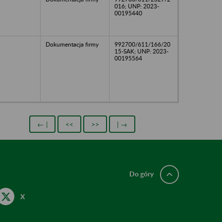
016; UNP: 2023-
00195440
Dokumentacja firmy
992700/611/166/20
15-SAK; UNP: 2023-
00195564
← |
<<
>>
| →
Do góry
X