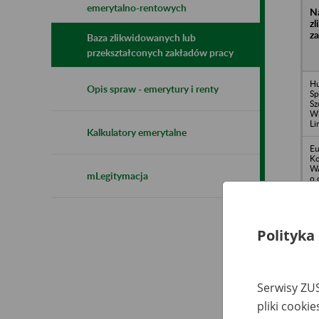
emerytalno-rentowych
N
z
z
Baza zlikwidowanych lub
przekształconych zakładów pracy
Hu
Opis spraw - emerytury i renty
Sp
Sz
Wi
Li
Kalkulatory emerytalne
Eu
Ko
W
mLegitymacja
o.
Os
ul
Pr
Polityka
Bu
M
Sp
ul
Sk
Serwisy ZUS
Or
pliki cooki
w 
Ch