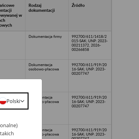
rańcowe
Rodzaj
Źródło
ntacji
dokumentacji
owywanej w
ach
owych
Dokumentacja firmy
992700/611/1418/2
015-SAK; UNP: 2023-
00211372, 2026-
00266858
Dokumentacja
992700/611/919/20
osobowo-płacowa
16-SAK; UNP: 2023-
00207747
Dokumentacja
992700/611/919/20
Polski
osobowo-płacowa
16-SAK; UNP: 2023-
00207747
jonalne)
Dokumentacja
992700/611/919/20
takich
osobowo-płacowa
16-SAK; UNP: 2023-
00207747