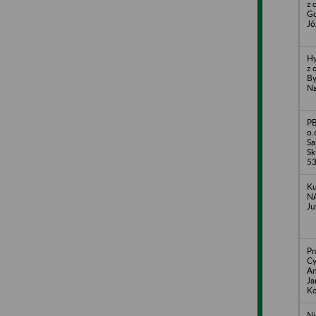
z 
Gd
Jó
Hy
z 
By
Na
PB
o.
Sa
Sk
5
Ku
NA
Ju
Pr
Cy
An
Ja
Ko
Ni