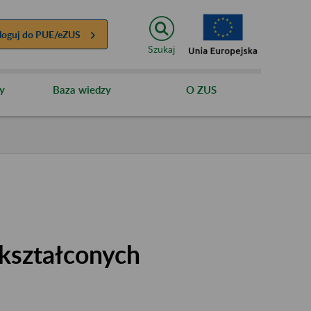
loguj do
PUE/eZUS
Szukaj
y
Baza wiedzy
O ZUS
kształconych