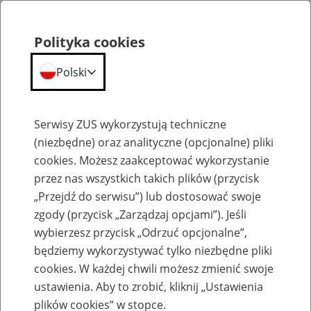
Polityka cookies
Polski
Menu
Szukaj
Serwisy ZUS wykorzystują techniczne
(niezbędne) oraz analityczne (opcjonalne) pliki
cookies. Możesz zaakceptować wykorzystanie
Emerytury
przez nas wszystkich takich plików (przycisk
„Przejdź do serwisu”) lub dostosować swoje
zgody (przycisk „Zarządzaj opcjami”). Jeśli
wybierzesz przycisk „Odrzuć opcjonalne”,
będziemy wykorzystywać tylko niezbędne pliki
Baza zlikwidowanych lub
cookies. W każdej chwili możesz zmienić swoje
przekształconych zakładów pracy
ustawienia. Aby to zrobić, kliknij „Ustawienia
plików cookies” w stopce.