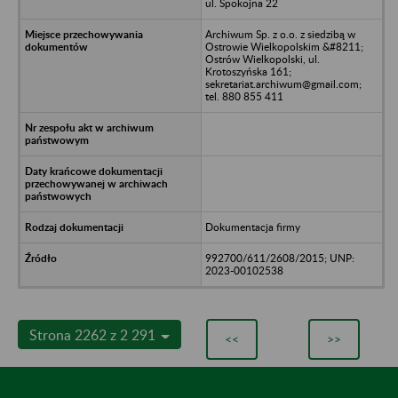
ul. Spokojna 22
Archiwum Sp. z o.o. z siedzibą w
Ostrowie Wielkopolskim &#8211;
Ostrów Wielkopolski, ul.
Krotoszyńska 161;
sekretariat.archiwum@gmail.com;
tel. 880 855 411
Dokumentacja firmy
992700/611/2608/2015; UNP:
2023-00102538
Strona 2262 z 2 291
<<
>>