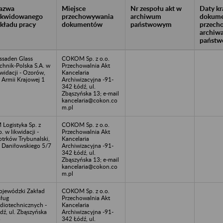
azwa
Miejsce
Nr zespołu akt w
Daty k
likwidowanego
przechowywania
archiwum
dokume
akładu pracy
dokumentów
państwowym
przech
archiw
państw
ssaden Glass
COKOM Sp. z o.o.
chnik-Polska S.A. w
Przechowalnia Akt
kwidacji - Ozorów,
Kancelaria
. Armii Krajowej 1
Archiwizacyjna -91-
342 Łódź, ul.
Zbąszyńska 13; e-mail
kancelaria@cokon.co
m.pl
 Logistyka Sp. z
COKOM Sp. z o.o.
o. w likwidacji -
Przechowalnia Akt
otrków Trybunalski,
Kancelaria
. Daniłowskiego 5/7
Archiwizacyjna -91-
342 Łódź, ul.
Zbąszyńska 13; e-mail
kancelaria@cokon.co
m.pl
jewódzki Zakład
COKOM Sp. z o.o.
ług
Przechowalnia Akt
diotechnicznych -
Kancelaria
dź, ul. Zbąszyńska
Archiwizacyjna -91-
3
342 Łódź, ul.