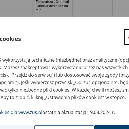
Zbąszyńska 13; e-mail
kancelaria@cokon.co
m.pl
kład Usług
COKOM Sp. z o.o.
diotechnicznych i
Przechowalnia Akt
lewizyjnych ZURiT -
Kancelaria
dź, ul. Zbąszyńska
Archiwizacyjna -91-
3
342 Łódź, ul.
 cookies
Zbąszyńska 13; e-mail
kancelaria@cokon.co
m.pl
ma Inwest Sp. z o.o.
COKOM Sp. z o.o.
2011-20
 wykorzystują techniczne (niezbędne) oraz analityczne (opc
. k. - Warszawa, ul.
Przechowalnia Akt
ględowska 8
Kancelaria
es. Możesz zaakceptować wykorzystanie przez nas wszystkich 
Archiwizacyjna -91-
ycisk „Przejdź do serwisu”) lub dostosować swoje zgody (przy
342 Łódź, ul.
Zbąszyńska 13; e-mail
opcjami”). Jeśli wybierzesz przycisk „Odrzuć opcjonalne”, bę
kancelaria@cokon.co
m.pl
ać tylko niezbędne pliki cookies. W każdej chwili możesz zm
owarzyszenie
COKOM Sp. z o.o.
1996-20
 Aby to zrobić, kliknij „Ustawienia plików cookies” w stopce.
łosników TV-SAT
Przechowalnia Akt
ojny - Łódź ul.
Kancelaria
wszechna 15
Archiwizacyjna -91-
okies dla www.zus.pl
ostatnia aktualizacja 19.08.2024 r.
342 Łódź, ul.
Zbąszyńska 13; e-mail
kancelaria@cokon.co
m.pl