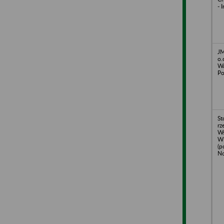
- 
JM
o.
Wa
Po
St
rz
Ws
Wi
(p
No