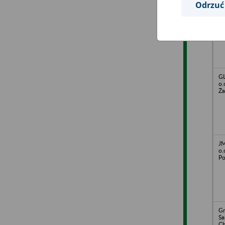
Odrzuć
Ro
Pr
Ol
GL
o.
Ża
JM
o.
Po
Gm
S
Ch