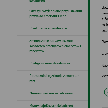
świadczeń
Baz
Okresy uwzględniane przy ustalaniu
min
prawa do emerytur i rent
alf
m.i
Przeliczanie emerytur i rent
pra
Zmniejszenie lub zawieszenie
Baz
świadczeń pracujących emerytów i
rencistów
Uwa
Postępowanie odwoławcze
Naz
Potrącenia i egzekucje z emerytur i
Wsz
rent
Niezrealizowane świadczenia
Kwoty najniższych świadczeń