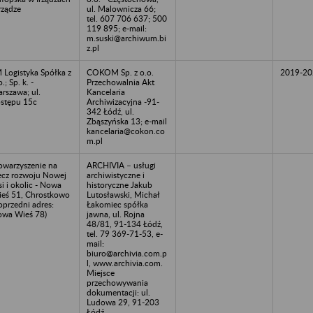
Irządze
ul. Malownicza 66;
tel. 607 706 637; 500
119 895; e-mail:
m.suski@archiwum.bi
z.pl
 Logistyka Spółka z
COKOM Sp. z o.o.
2019-20
o.; Sp. k. -
Przechowalnia Akt
rszawa; ul.
Kancelaria
stępu 15c
Archiwizacyjna -91-
342 Łódź, ul.
Zbąszyńska 13; e-mail
kancelaria@cokon.co
m.pl
owarzyszenie na
ARCHIVIA – usługi
ecz rozwoju Nowej
archiwistyczne i
i i okolic - Nowa
historyczne Jakub
eś 51, Chrostkowo
Lutosławski, Michał
oprzedni adres:
Łakomiec spółka
wa Wieś 78)
jawna, ul. Rojna
48/81, 91-134 Łódź,
tel. 79 369-71-53, e-
mail:
biuro@archivia.com.p
l, www.archivia.com.
Miejsce
przechowywania
dokumentacji: ul.
Ludowa 29, 91-203
Łódź