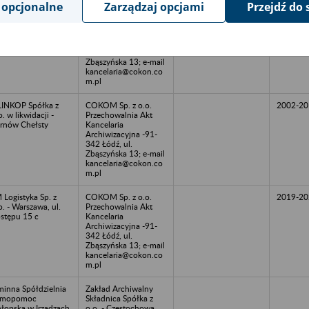
 opcjonalne
Zarządzaj opcjami
Przejdź do 
lnicza Spółdzielnia
COKOM Sp. z o.o.
odukcyjna Łódź, ul.
Przechowalnia Akt
echowska 83
Kancelaria
Archiwizacyjna -91-
342 Łódź, ul.
Zbąszyńska 13; e-mail
kancelaria@cokon.co
m.pl
INKOP Spółka z
COKOM Sp. z o.o.
2002-20
o. w likwidacji -
Przechowalnia Akt
rnów Chełsty
Kancelaria
Archiwizacyjna -91-
342 Łódź, ul.
Zbąszyńska 13; e-mail
kancelaria@cokon.co
m.pl
 Logistyka Sp. z
COKOM Sp. z o.o.
2019-20
o. - Warszawa, ul.
Przechowalnia Akt
stępu 15 c
Kancelaria
Archiwizacyjna -91-
342 Łódź, ul.
Zbąszyńska 13; e-mail
kancelaria@cokon.co
m.pl
inna Spółdzielnia
Zakład Archiwalny
amopomoc
Składnica Spółka z
łopska w Irządzach
o.o. - Częstochowa,