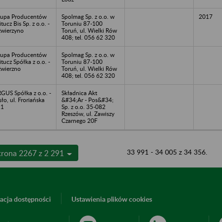
upa Producentów
Spolmag Sp. z o.o. w
2017
tucz Bis Sp. z o.o. -
Toruniu 87-100
wierzyno
Toruń, ul. Wielki Rów
408; tel. 056 62 320
upa Producentów
Spolmag Sp. z o.o. w
tucz Spółka z o.o. -
Toruniu 87-100
wierzno
Toruń, ul. Wielki Rów
408; tel. 056 62 320
GUS Spółka z o.o. -
Składnica Akt
sło, ul. Froriańska
&#34;Ar - Pos&#34;
21
Sp. z o.o. 35-082
Rzeszów, ul. Zawiszy
Czarnego 20F
33 991 - 34 005 z 34 356.
trona 2267 z 2 291
acja dostępności
Ustawienia plików cookies