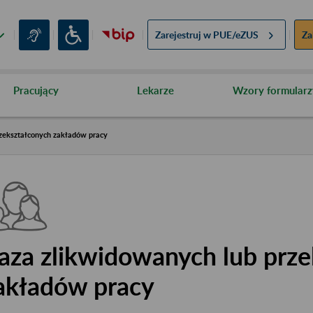
Zarejestruj w
PUE/eZUS
Za
Pracujący
Lekarze
Wzory formularz
zekształconych zakładów pracy
aza zlikwidowanych lub prze
akładów pracy