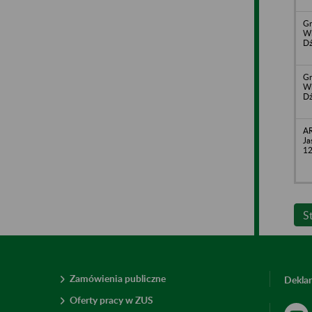
Gr
Wi
Dź
Gr
Wi
Dź
AR
Ja
1
S
Zamówienia publiczne
Deklar
Oferty pracy w ZUS