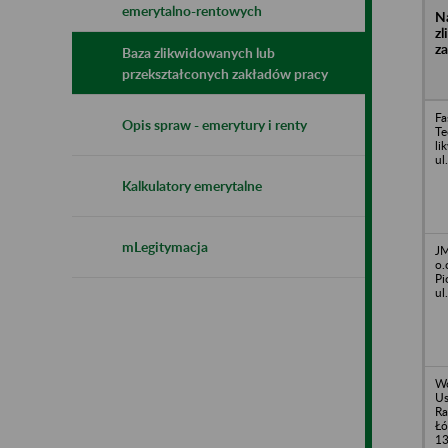
emerytalno-rentowych
N
z
z
Baza zlikwidowanych lub
przekształconych zakładów pracy
Fa
Opis spraw - emerytury i renty
Te
li
ul
Kalkulatory emerytalne
mLegitymacja
JM
o.
Pi
ul
Wo
Us
Ra
Łó
1