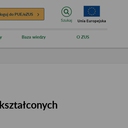
loguj do
PUE/eZUS
Szukaj
y
Baza wiedzy
O ZUS
kształconych