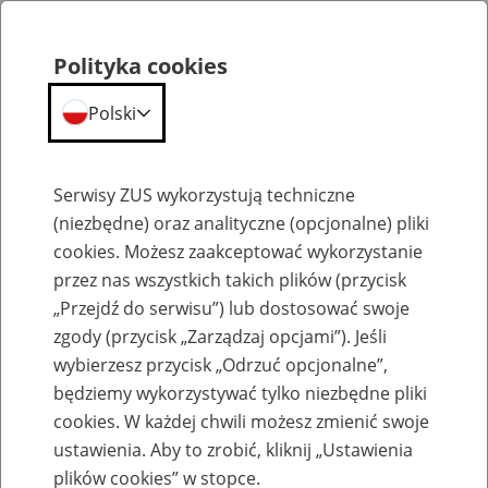
Polityka cookies
Polski
Menu
Szukaj
Serwisy ZUS wykorzystują techniczne
(niezbędne) oraz analityczne (opcjonalne) pliki
cookies. Możesz zaakceptować wykorzystanie
Emerytury
przez nas wszystkich takich plików (przycisk
„Przejdź do serwisu”) lub dostosować swoje
zgody (przycisk „Zarządzaj opcjami”). Jeśli
wybierzesz przycisk „Odrzuć opcjonalne”,
będziemy wykorzystywać tylko niezbędne pliki
Baza zlikwidowanych lub
cookies. W każdej chwili możesz zmienić swoje
przekształconych zakładów pracy
ustawienia. Aby to zrobić, kliknij „Ustawienia
plików cookies” w stopce.