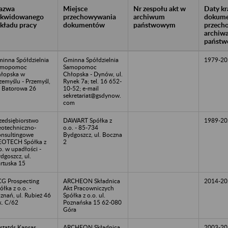
azwa
Miejsce
Nr zespołu akt w
Daty k
likwidowanego
przechowywania
archiwum
dokume
akładu pracy
dokumentów
państwowym
przech
archiw
państw
inna Spółdzielnia
Gminna Spółdzielnia
1979-20
amopomoc
Samopomoc
łopska w
Chłopska - Dynów, ul.
zemyślu - Przemyśl,
Rynek 7a; tel. 16 652-
. Batorowa 26
10-52; e-mail
sekretariat@gsdynow.
com
zedsiębiorstwo
DAWART Spółka z
1989-20
otechniczno-
o.o. - 85-734
nsultingowe
Bydgoszcz, ul. Boczna
OTECH Spółka z
2
o. w upadłości -
dgoszcz, ul.
rtuska 15
G Prospecting
ARCHEON Składnica
2014-20
ółka z o.o. -
Akt Pracowniczych
znań, ul. Rubież 46
Spółka z o.o. ul.
k. C/62
Poznańska 15 62-080
Góra
istatds Kansas
ARCHEON Składnica
2003-20