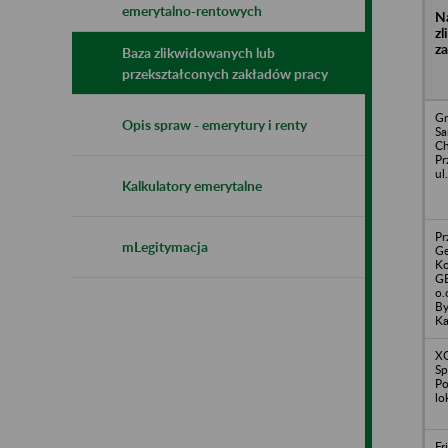
emerytalno-rentowych
N
z
z
Baza zlikwidowanych lub
przekształconych zakładów pracy
Gm
Opis spraw - emerytury i renty
S
Ch
Pr
ul
Kalkulatory emerytalne
Pr
mLegitymacja
Ge
Ko
GE
o.
By
Ka
XC
Sp
Po
lo
Fr