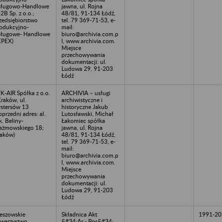
sługowo-Handlowe
jawna, ul. Rojna
2B Sp. z o.o.;
48/81, 91-134 Łódź,
zedsiębiorstwo
tel. 79 369-71-53, e-
odukcyjno-
mail:
ługowe- Handlowe
biuro@archivia.com.p
EPEX)
l, www.archivia.com.
Miejsce
przechowywania
dokumentacji: ul.
Ludowa 29, 91-203
Łódź
K-AIR Spółka z o.o.
ARCHIVIA – usługi
Kraków, ul.
archiwistyczne i
stersów 13
historyczne Jakub
oprzedni adres: al.
Lutosławski, Michał
k. Beliny-
Łakomiec spółka
ażmowskiego 18;
jawna, ul. Rojna
aków)
48/81, 91-134 Łódź,
tel. 79 369-71-53, e-
mail:
biuro@archivia.com.p
l, www.archivia.com.
Miejsce
przechowywania
dokumentacji: ul.
Ludowa 29, 91-203
Łódź
eszowskie
Składnica Akt
1991-20
warzystwo
&#34;Ar - Pos&#34;