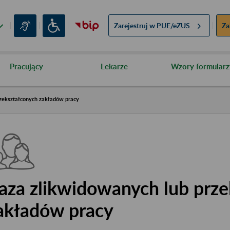
Zarejestruj w
PUE/eZUS
Za
Pracujący
Lekarze
Wzory formularz
zekształconych zakładów pracy
aza zlikwidowanych lub prze
akładów pracy