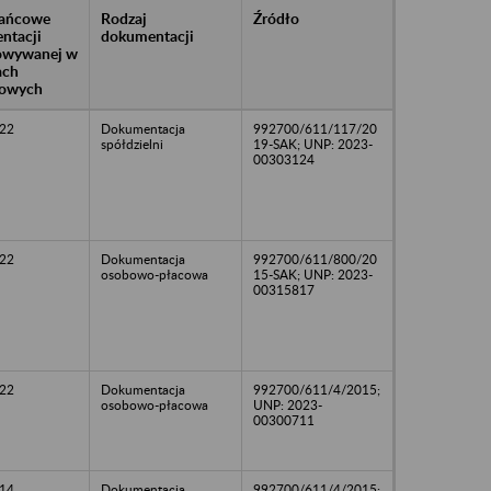
rańcowe
Rodzaj
Źródło
ntacji
dokumentacji
owywanej w
ach
owych
22
Dokumentacja
992700/611/117/20
spółdzielni
19-SAK; UNP: 2023-
00303124
22
Dokumentacja
992700/611/800/20
osobowo-płacowa
15-SAK; UNP: 2023-
00315817
22
Dokumentacja
992700/611/4/2015;
osobowo-płacowa
UNP: 2023-
00300711
14
Dokumentacja
992700/611/4/2015;