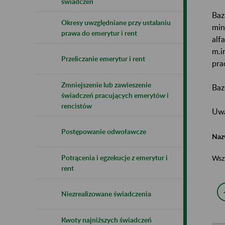
świadczeń
Baz
Okresy uwzględniane przy ustalaniu
min
prawa do emerytur i rent
alf
m.i
Przeliczanie emerytur i rent
pra
Zmniejszenie lub zawieszenie
Baz
świadczeń pracujących emerytów i
rencistów
Uwa
Postępowanie odwoławcze
Naz
Potrącenia i egzekucje z emerytur i
Wsz
rent
Niezrealizowane świadczenia
Kwoty najniższych świadczeń