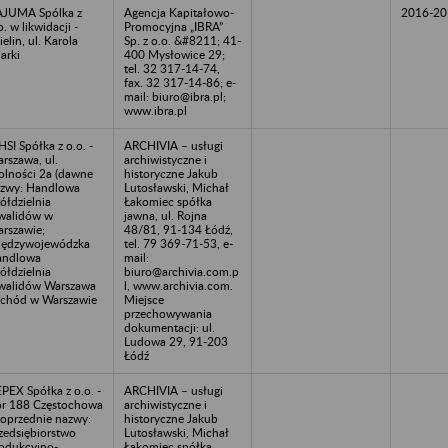
JUMA Spólka z
Agencja Kapitałowo-
2016-20
o. w likwidacji -
Promocyjna „IBRA”
ielin, ul. Karola
Sp. z o.o. &#8211; 41-
arki
400 Mysłowice 29;
tel. 32 317-14-74,
fax. 32 317-14-86; e-
mail: biuro@ibra.pl;
www.ibra.pl
SI Spółka z o.o. -
ARCHIVIA – usługi
rszawa, ul.
archiwistyczne i
lności 2a (dawne
historyczne Jakub
zwy: Handlowa
Lutosławski, Michał
ółdzielnia
Łakomiec spółka
walidów w
jawna, ul. Rojna
rszawie;
48/81, 91-134 Łódź,
ędzywojewódzka
tel. 79 369-71-53, e-
andlowa
mail:
ółdzielnia
biuro@archivia.com.p
walidów Warszawa
l, www.archivia.com.
chód w Warszawie
Miejsce
przechowywania
dokumentacji: ul.
Ludowa 29, 91-203
Łódź
PEX Spółka z o.o. -
ARCHIVIA – usługi
r 188 Częstochowa
archiwistyczne i
poprzednie nazwy:
historyczne Jakub
zedsiębiorstwo
Lutosławski, Michał
odukcyjno-
Łakomiec spółka