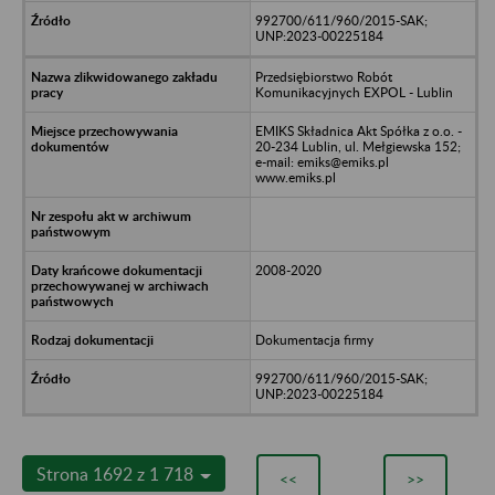
992700/611/960/2015-SAK;
UNP:2023-00225184
Przedsiębiorstwo Robót
Komunikacyjnych EXPOL - Lublin
EMIKS Składnica Akt Spółka z o.o. -
20-234 Lublin, ul. Mełgiewska 152;
e-mail: emiks@emiks.pl
www.emiks.pl
2008-2020
Dokumentacja firmy
992700/611/960/2015-SAK;
UNP:2023-00225184
Strona 1692 z 1 718
<<
>>