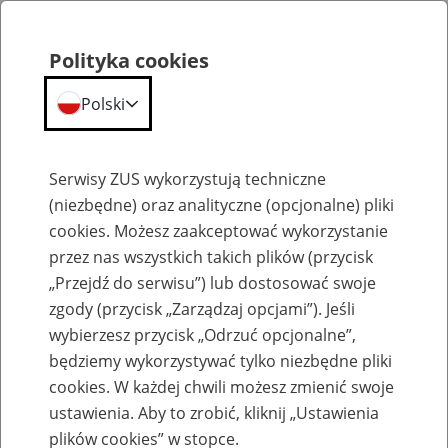
Polityka cookies
Polski
Menu
Szukaj
Serwisy ZUS wykorzystują techniczne
(niezbędne) oraz analityczne (opcjonalne) pliki
cookies. Możesz zaakceptować wykorzystanie
Emerytury
przez nas wszystkich takich plików (przycisk
„Przejdź do serwisu”) lub dostosować swoje
zgody (przycisk „Zarządzaj opcjami”). Jeśli
wybierzesz przycisk „Odrzuć opcjonalne”,
będziemy wykorzystywać tylko niezbędne pliki
Baza zlikwidowanych lub
cookies. W każdej chwili możesz zmienić swoje
przekształconych zakładów pracy
ustawienia. Aby to zrobić, kliknij „Ustawienia
plików cookies” w stopce.